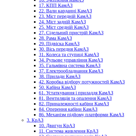
17. КПП КамАЗ
22. Вали карданні КамАЗ
23. Міст передній КамАЗ
24. Міст задній КамАЗ
25. Міст средній КамАЗ
27. Сідельний пристрій КамАЗ
28. Рама КамАЗ
29. Підвіска КамАЗ
30. Вісь передня КамАЗ
31. Колеса та ступиці КамАЗ
34. Рульове управління КамАЗ
35. Гальмівна система КамАЗ
37. Електрообладнання КамАЗ
38. Прилади КамАЗ
42. Коробка відбору потужностей КамАЗ
50. Кабіна КамАЗ
61. Устаткування і приладдя КамАЗ
81. Вентиляція та опалення КамАЗ
82. Приналежності кабіни КамАЗ
84. Оперення кабіни КамАЗ
86. Механізм підйому платформи КамАЗ
3. КрАЗ
10. Двигун КрАЗ
11. Система живлення КрАЗ