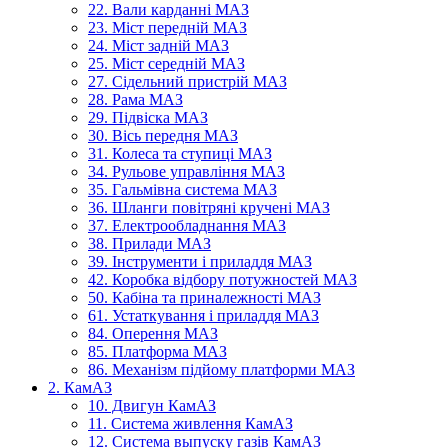
22. Вали карданні МАЗ
23. Міст передній МАЗ
24. Міст задній МАЗ
25. Міст середній МАЗ
27. Сідельний пристрій МАЗ
28. Рама МАЗ
29. Підвіска МАЗ
30. Вісь передня МАЗ
31. Колеса та ступиці МАЗ
34. Рульове управління МАЗ
35. Гальмівна система МАЗ
36. Шланги повітряні кручені МАЗ
37. Електрообладнання МАЗ
38. Прилади МАЗ
39. Інструменти і приладдя МАЗ
42. Коробка відбору потужностей МАЗ
50. Кабіна та приналежності МАЗ
61. Устаткування і приладдя МАЗ
84. Оперення МАЗ
85. Платформа МАЗ
86. Механізм підйому платформи МАЗ
2. КамАЗ
10. Двигун КамАЗ
11. Система живлення КамАЗ
12. Система выпуску газів КамАЗ