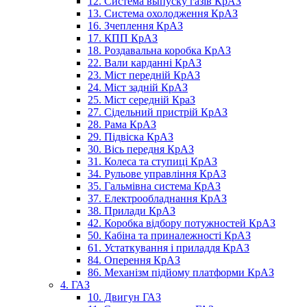
12. Система выпуску газів КрАЗ
13. Система охолодження КрАЗ
16. Зчеплення КрАЗ
17. КПП КрАЗ
18. Роздавальна коробка КрАЗ
22. Вали карданні КрАЗ
23. Міст передній КрАЗ
24. Міст задній КрАЗ
25. Міст середній КраЗ
27. Сідельний пристрій КрАЗ
28. Рама КрАЗ
29. Підвіска КрАЗ
30. Вісь передня КрАЗ
31. Колеса та ступиці КрАЗ
34. Рульове управління КрАЗ
35. Гальмівна система КрАЗ
37. Електрообладнання КрАЗ
38. Прилади КрАЗ
42. Коробка відбору потужностей КрАЗ
50. Кабіна та приналежності КрАЗ
61. Устаткування і приладдя КрАЗ
84. Оперення КрАЗ
86. Механізм підйому платформи КрАЗ
4. ГАЗ
10. Двигун ГАЗ