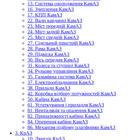
13. Система охолодження КамАЗ
16. Зчеплення КамАЗ
17. КПП КамАЗ
22. Вали карданні КамАЗ
23. Міст передній КамАЗ
24. Міст задній КамАЗ
25. Міст средній КамАЗ
27. Сідельний пристрій КамАЗ
28. Рама КамАЗ
29. Підвіска КамАЗ
30. Вісь передня КамАЗ
31. Колеса та ступиці КамАЗ
34. Рульове управління КамАЗ
35. Гальмівна система КамАЗ
37. Електрообладнання КамАЗ
38. Прилади КамАЗ
42. Коробка відбору потужностей КамАЗ
50. Кабіна КамАЗ
61. Устаткування і приладдя КамАЗ
81. Вентиляція та опалення КамАЗ
82. Приналежності кабіни КамАЗ
84. Оперення кабіни КамАЗ
86. Механізм підйому платформи КамАЗ
3. КрАЗ
10. Двигун КрАЗ