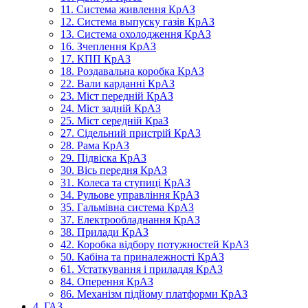
11. Система живлення КрАЗ
12. Система выпуску газів КрАЗ
13. Система охолодження КрАЗ
16. Зчеплення КрАЗ
17. КПП КрАЗ
18. Роздавальна коробка КрАЗ
22. Вали карданні КрАЗ
23. Міст передній КрАЗ
24. Міст задній КрАЗ
25. Міст середній КраЗ
27. Сідельний пристрій КрАЗ
28. Рама КрАЗ
29. Підвіска КрАЗ
30. Вісь передня КрАЗ
31. Колеса та ступиці КрАЗ
34. Рульове управління КрАЗ
35. Гальмівна система КрАЗ
37. Електрообладнання КрАЗ
38. Прилади КрАЗ
42. Коробка відбору потужностей КрАЗ
50. Кабіна та приналежності КрАЗ
61. Устаткування і приладдя КрАЗ
84. Оперення КрАЗ
86. Механізм підйому платформи КрАЗ
4. ГАЗ