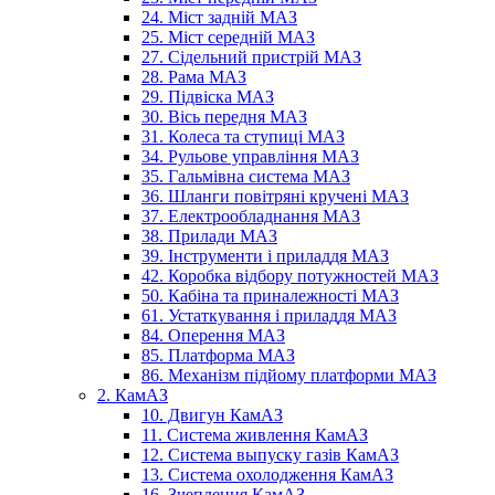
24. Міст задній МАЗ
25. Міст середній МАЗ
27. Сідельний пристрій МАЗ
28. Рама МАЗ
29. Підвіска МАЗ
30. Вісь передня МАЗ
31. Колеса та ступиці МАЗ
34. Рульове управління МАЗ
35. Гальмівна система МАЗ
36. Шланги повітряні кручені МАЗ
37. Електрообладнання МАЗ
38. Прилади МАЗ
39. Інструменти і приладдя МАЗ
42. Коробка відбору потужностей МАЗ
50. Кабіна та приналежності МАЗ
61. Устаткування і приладдя МАЗ
84. Оперення МАЗ
85. Платформа МАЗ
86. Механізм підйому платформи МАЗ
2. КамАЗ
10. Двигун КамАЗ
11. Система живлення КамАЗ
12. Система выпуску газів КамАЗ
13. Система охолодження КамАЗ
16. Зчеплення КамАЗ