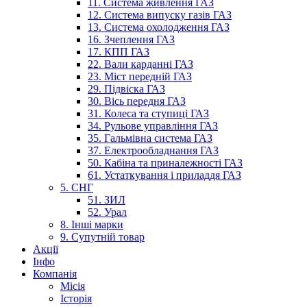
11. Система живлення ГАЗ
12. Система випуску газів ГАЗ
13. Система охолодження ГАЗ
16. Зчеплення ГАЗ
17. КПП ГАЗ
22. Вали карданні ГАЗ
23. Міст передній ГАЗ
29. Підвіска ГАЗ
30. Вісь передня ГАЗ
31. Колеса та ступиці ГАЗ
34. Рульове управління ГАЗ
35. Гальмівна система ГАЗ
37. Електрообладнання ГАЗ
50. Кабіна та приналежності ГАЗ
61. Устаткування і приладдя ГАЗ
5. СНГ
51. ЗИЛ
52. Урал
8. Інші марки
9. Супутній товар
Акції
Інфо
Компанія
Місія
Історія