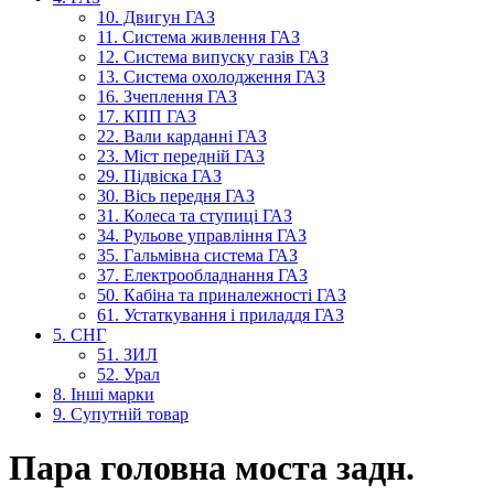
10. Двигун ГАЗ
11. Система живлення ГАЗ
12. Система випуску газів ГАЗ
13. Система охолодження ГАЗ
16. Зчеплення ГАЗ
17. КПП ГАЗ
22. Вали карданні ГАЗ
23. Міст передній ГАЗ
29. Підвіска ГАЗ
30. Вісь передня ГАЗ
31. Колеса та ступиці ГАЗ
34. Рульове управління ГАЗ
35. Гальмівна система ГАЗ
37. Електрообладнання ГАЗ
50. Кабіна та приналежності ГАЗ
61. Устаткування і приладдя ГАЗ
5. СНГ
51. ЗИЛ
52. Урал
8. Інші марки
9. Супутній товар
Пара головна моста задн.