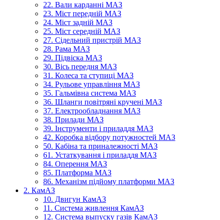
22. Вали карданні МАЗ
23. Міст передній МАЗ
24. Міст задній МАЗ
25. Міст середній МАЗ
27. Сідельний пристрій МАЗ
28. Рама МАЗ
29. Підвіска МАЗ
30. Вісь передня МАЗ
31. Колеса та ступиці МАЗ
34. Рульове управління МАЗ
35. Гальмівна система МАЗ
36. Шланги повітряні кручені МАЗ
37. Електрообладнання МАЗ
38. Прилади МАЗ
39. Інструменти і приладдя МАЗ
42. Коробка відбору потужностей МАЗ
50. Кабіна та приналежності МАЗ
61. Устаткування і приладдя МАЗ
84. Оперення МАЗ
85. Платформа МАЗ
86. Механізм підйому платформи МАЗ
2. КамАЗ
10. Двигун КамАЗ
11. Система живлення КамАЗ
12. Система выпуску газів КамАЗ