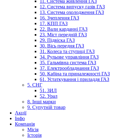
11. Система живлення ГАЗ
12. Система випуску газів ГАЗ
13. Система охолодження ГАЗ
16. Зчеплення ГАЗ
17. КПП ГАЗ
22. Вали карданні ГАЗ
23. Міст передній ГАЗ
29. Підвіска ГАЗ
30. Вісь передня ГАЗ
31. Колеса та ступиці ГАЗ
34. Рульове управління ГАЗ
35. Гальмівна система ГАЗ
37. Електрообладнання ГАЗ
50. Кабіна та приналежності ГАЗ
61. Устаткування і приладдя ГАЗ
5. СНГ
51. ЗИЛ
52. Урал
8. Інші марки
9. Супутній товар
Акції
Інфо
Компанія
Місія
Історія