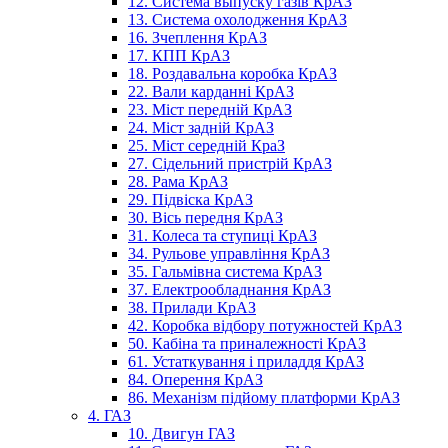
12. Система выпуску газів КрАЗ
13. Система охолодження КрАЗ
16. Зчеплення КрАЗ
17. КПП КрАЗ
18. Роздавальна коробка КрАЗ
22. Вали карданні КрАЗ
23. Міст передній КрАЗ
24. Міст задній КрАЗ
25. Міст середній КраЗ
27. Сідельний пристрій КрАЗ
28. Рама КрАЗ
29. Підвіска КрАЗ
30. Вісь передня КрАЗ
31. Колеса та ступиці КрАЗ
34. Рульове управління КрАЗ
35. Гальмівна система КрАЗ
37. Електрообладнання КрАЗ
38. Прилади КрАЗ
42. Коробка відбору потужностей КрАЗ
50. Кабіна та приналежності КрАЗ
61. Устаткування і приладдя КрАЗ
84. Оперення КрАЗ
86. Механізм підйому платформи КрАЗ
4. ГАЗ
10. Двигун ГАЗ