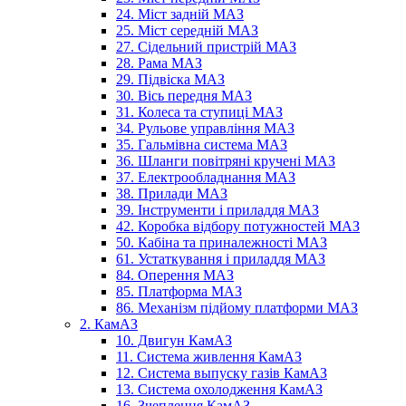
24. Міст задній МАЗ
25. Міст середній МАЗ
27. Сідельний пристрій МАЗ
28. Рама МАЗ
29. Підвіска МАЗ
30. Вісь передня МАЗ
31. Колеса та ступиці МАЗ
34. Рульове управління МАЗ
35. Гальмівна система МАЗ
36. Шланги повітряні кручені МАЗ
37. Електрообладнання МАЗ
38. Прилади МАЗ
39. Інструменти і приладдя МАЗ
42. Коробка відбору потужностей МАЗ
50. Кабіна та приналежності МАЗ
61. Устаткування і приладдя МАЗ
84. Оперення МАЗ
85. Платформа МАЗ
86. Механізм підйому платформи МАЗ
2. КамАЗ
10. Двигун КамАЗ
11. Система живлення КамАЗ
12. Система выпуску газів КамАЗ
13. Система охолодження КамАЗ
16. Зчеплення КамАЗ