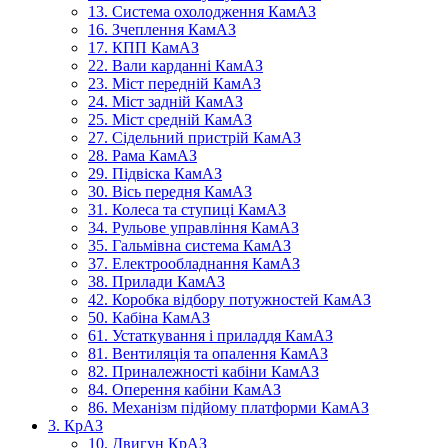
13. Система охолодження КамАЗ
16. Зчеплення КамАЗ
17. КПП КамАЗ
22. Вали карданні КамАЗ
23. Міст передній КамАЗ
24. Міст задній КамАЗ
25. Міст средній КамАЗ
27. Сідельний пристрій КамАЗ
28. Рама КамАЗ
29. Підвіска КамАЗ
30. Вісь передня КамАЗ
31. Колеса та ступиці КамАЗ
34. Рульове управління КамАЗ
35. Гальмівна система КамАЗ
37. Електрообладнання КамАЗ
38. Прилади КамАЗ
42. Коробка відбору потужностей КамАЗ
50. Кабіна КамАЗ
61. Устаткування і приладдя КамАЗ
81. Вентиляція та опалення КамАЗ
82. Приналежності кабіни КамАЗ
84. Оперення кабіни КамАЗ
86. Механізм підйому платформи КамАЗ
3. КрАЗ
10. Двигун КрАЗ