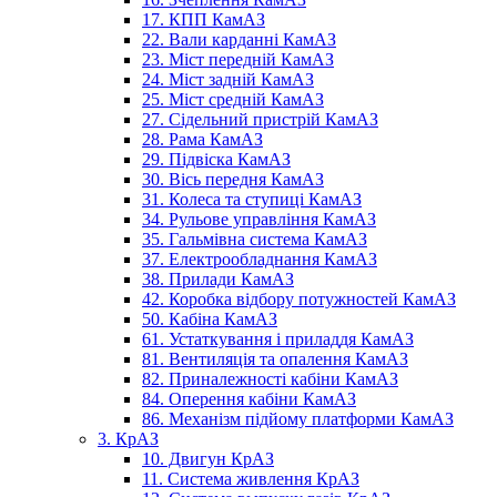
17. КПП КамАЗ
22. Вали карданні КамАЗ
23. Міст передній КамАЗ
24. Міст задній КамАЗ
25. Міст средній КамАЗ
27. Сідельний пристрій КамАЗ
28. Рама КамАЗ
29. Підвіска КамАЗ
30. Вісь передня КамАЗ
31. Колеса та ступиці КамАЗ
34. Рульове управління КамАЗ
35. Гальмівна система КамАЗ
37. Електрообладнання КамАЗ
38. Прилади КамАЗ
42. Коробка відбору потужностей КамАЗ
50. Кабіна КамАЗ
61. Устаткування і приладдя КамАЗ
81. Вентиляція та опалення КамАЗ
82. Приналежності кабіни КамАЗ
84. Оперення кабіни КамАЗ
86. Механізм підйому платформи КамАЗ
3. КрАЗ
10. Двигун КрАЗ
11. Система живлення КрАЗ