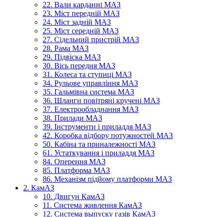
22. Вали карданні МАЗ
23. Міст передній МАЗ
24. Міст задній МАЗ
25. Міст середній МАЗ
27. Сідельний пристрій МАЗ
28. Рама МАЗ
29. Підвіска МАЗ
30. Вісь передня МАЗ
31. Колеса та ступиці МАЗ
34. Рульове управління МАЗ
35. Гальмівна система МАЗ
36. Шланги повітряні кручені МАЗ
37. Електрообладнання МАЗ
38. Прилади МАЗ
39. Інструменти і приладдя МАЗ
42. Коробка відбору потужностей МАЗ
50. Кабіна та приналежності МАЗ
61. Устаткування і приладдя МАЗ
84. Оперення МАЗ
85. Платформа МАЗ
86. Механізм підйому платформи МАЗ
2. КамАЗ
10. Двигун КамАЗ
11. Система живлення КамАЗ
12. Система выпуску газів КамАЗ