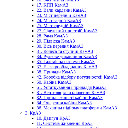
17. КПП КамАЗ
22. Вали карданні КамАЗ
23. Міст передній КамАЗ
24. Міст задній КамАЗ
25. Міст средній КамАЗ
27. Сідельний пристрій КамАЗ
28. Рама КамАЗ
29. Підвіска КамАЗ
30. Вісь передня КамАЗ
31. Колеса та ступиці КамАЗ
34. Рульове управління КамАЗ
35. Гальмівна система КамАЗ
37. Електрообладнання КамАЗ
38. Прилади КамАЗ
42. Коробка відбору потужностей КамАЗ
50. Кабіна КамАЗ
61. Устаткування і приладдя КамАЗ
81. Вентиляція та опалення КамАЗ
82. Приналежності кабіни КамАЗ
84. Оперення кабіни КамАЗ
86. Механізм підйому платформи КамАЗ
3. КрАЗ
10. Двигун КрАЗ
11. Система живлення КрАЗ