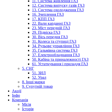
11. Система живлення ГАЗ
12. Система випуску газів ГАЗ
13. Система охолодження ГАЗ
16. Зчеплення ГАЗ
17. КПП ГАЗ
22. Вали карданні ГАЗ
23. Міст передній ГАЗ
29. Підвіска ГАЗ
30. Вісь передня ГАЗ
31. Колеса та ступиці ГАЗ
34. Рульове управління ГАЗ
35. Гальмівна система ГАЗ
37. Електрообладнання ГАЗ
50. Кабіна та приналежності ГАЗ
61. Устаткування і приладдя ГАЗ
5. СНГ
51. ЗИЛ
52. Урал
8. Інші марки
9. Супутній товар
Акції
Інфо
Компанія
Місія
Історія