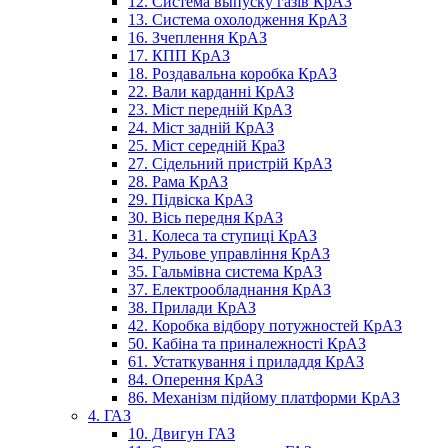
12. Система выпуску газів КрАЗ
13. Система охолодження КрАЗ
16. Зчеплення КрАЗ
17. КПП КрАЗ
18. Роздавальна коробка КрАЗ
22. Вали карданні КрАЗ
23. Міст передній КрАЗ
24. Міст задній КрАЗ
25. Міст середній КраЗ
27. Сідельний пристрій КрАЗ
28. Рама КрАЗ
29. Підвіска КрАЗ
30. Вісь передня КрАЗ
31. Колеса та ступиці КрАЗ
34. Рульове управління КрАЗ
35. Гальмівна система КрАЗ
37. Електрообладнання КрАЗ
38. Прилади КрАЗ
42. Коробка відбору потужностей КрАЗ
50. Кабіна та приналежності КрАЗ
61. Устаткування і приладдя КрАЗ
84. Оперення КрАЗ
86. Механізм підйому платформи КрАЗ
4. ГАЗ
10. Двигун ГАЗ