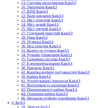
13. Система охолодження КамАЗ
16. Зчеплення КамАЗ
17. КПП КамАЗ
22. Вали карданні КамАЗ
23. Міст передній КамАЗ
24. Міст задній КамАЗ
25. Міст средній КамАЗ
27. Сідельний пристрій КамАЗ
28. Рама КамАЗ
29. Підвіска КамАЗ
30. Вісь передня КамАЗ
31. Колеса та ступиці КамАЗ
34. Рульове управління КамАЗ
35. Гальмівна система КамАЗ
37. Електрообладнання КамАЗ
38. Прилади КамАЗ
42. Коробка відбору потужностей КамАЗ
50. Кабіна КамАЗ
61. Устаткування і приладдя КамАЗ
81. Вентиляція та опалення КамАЗ
82. Приналежності кабіни КамАЗ
84. Оперення кабіни КамАЗ
86. Механізм підйому платформи КамАЗ
3. КрАЗ
10. Двигун КрАЗ