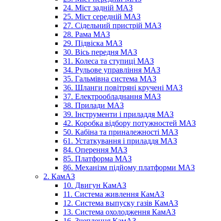
24. Міст задній МАЗ
25. Міст середній МАЗ
27. Сідельний пристрій МАЗ
28. Рама МАЗ
29. Підвіска МАЗ
30. Вісь передня МАЗ
31. Колеса та ступиці МАЗ
34. Рульове управління МАЗ
35. Гальмівна система МАЗ
36. Шланги повітряні кручені МАЗ
37. Електрообладнання МАЗ
38. Прилади МАЗ
39. Інструменти і приладдя МАЗ
42. Коробка відбору потужностей МАЗ
50. Кабіна та приналежності МАЗ
61. Устаткування і приладдя МАЗ
84. Оперення МАЗ
85. Платформа МАЗ
86. Механізм підйому платформи МАЗ
2. КамАЗ
10. Двигун КамАЗ
11. Система живлення КамАЗ
12. Система выпуску газів КамАЗ
13. Система охолодження КамАЗ
16. Зчеплення КамАЗ