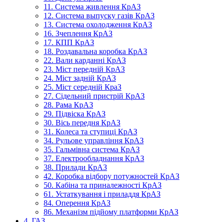
11. Система живлення КрАЗ
12. Система выпуску газів КрАЗ
13. Система охолодження КрАЗ
16. Зчеплення КрАЗ
17. КПП КрАЗ
18. Роздавальна коробка КрАЗ
22. Вали карданні КрАЗ
23. Міст передній КрАЗ
24. Міст задній КрАЗ
25. Міст середній КраЗ
27. Сідельний пристрій КрАЗ
28. Рама КрАЗ
29. Підвіска КрАЗ
30. Вісь передня КрАЗ
31. Колеса та ступиці КрАЗ
34. Рульове управління КрАЗ
35. Гальмівна система КрАЗ
37. Електрообладнання КрАЗ
38. Прилади КрАЗ
42. Коробка відбору потужностей КрАЗ
50. Кабіна та приналежності КрАЗ
61. Устаткування і приладдя КрАЗ
84. Оперення КрАЗ
86. Механізм підйому платформи КрАЗ
4. ГАЗ