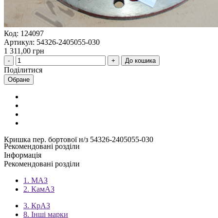
Код: 124097
Артикул: 54326-2405055-030
1 311,00 грн
До кошика
Поділитися
Обране
Кришка пер. бортової н/з 54326-2405055-030
Рекомендовані розділи
Інформація
Рекомендовані розділи
1. МАЗ
2. КамАЗ
3. КрАЗ
8. Інші марки