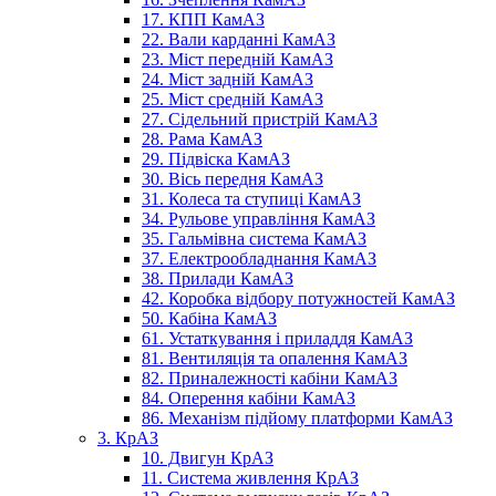
17. КПП КамАЗ
22. Вали карданні КамАЗ
23. Міст передній КамАЗ
24. Міст задній КамАЗ
25. Міст средній КамАЗ
27. Сідельний пристрій КамАЗ
28. Рама КамАЗ
29. Підвіска КамАЗ
30. Вісь передня КамАЗ
31. Колеса та ступиці КамАЗ
34. Рульове управління КамАЗ
35. Гальмівна система КамАЗ
37. Електрообладнання КамАЗ
38. Прилади КамАЗ
42. Коробка відбору потужностей КамАЗ
50. Кабіна КамАЗ
61. Устаткування і приладдя КамАЗ
81. Вентиляція та опалення КамАЗ
82. Приналежності кабіни КамАЗ
84. Оперення кабіни КамАЗ
86. Механізм підйому платформи КамАЗ
3. КрАЗ
10. Двигун КрАЗ
11. Система живлення КрАЗ