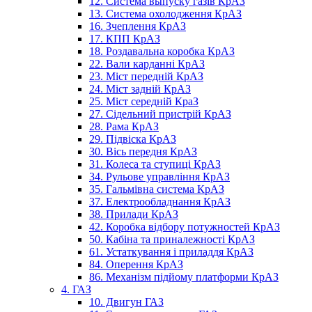
12. Система выпуску газів КрАЗ
13. Система охолодження КрАЗ
16. Зчеплення КрАЗ
17. КПП КрАЗ
18. Роздавальна коробка КрАЗ
22. Вали карданні КрАЗ
23. Міст передній КрАЗ
24. Міст задній КрАЗ
25. Міст середній КраЗ
27. Сідельний пристрій КрАЗ
28. Рама КрАЗ
29. Підвіска КрАЗ
30. Вісь передня КрАЗ
31. Колеса та ступиці КрАЗ
34. Рульове управління КрАЗ
35. Гальмівна система КрАЗ
37. Електрообладнання КрАЗ
38. Прилади КрАЗ
42. Коробка відбору потужностей КрАЗ
50. Кабіна та приналежності КрАЗ
61. Устаткування і приладдя КрАЗ
84. Оперення КрАЗ
86. Механізм підйому платформи КрАЗ
4. ГАЗ
10. Двигун ГАЗ