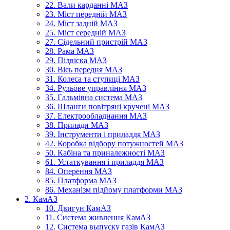
22. Вали карданні МАЗ
23. Міст передній МАЗ
24. Міст задній МАЗ
25. Міст середній МАЗ
27. Сідельний пристрій МАЗ
28. Рама МАЗ
29. Підвіска МАЗ
30. Вісь передня МАЗ
31. Колеса та ступиці МАЗ
34. Рульове управління МАЗ
35. Гальмівна система МАЗ
36. Шланги повітряні кручені МАЗ
37. Електрообладнання МАЗ
38. Прилади МАЗ
39. Інструменти і приладдя МАЗ
42. Коробка відбору потужностей МАЗ
50. Кабіна та приналежності МАЗ
61. Устаткування і приладдя МАЗ
84. Оперення МАЗ
85. Платформа МАЗ
86. Механізм підйому платформи МАЗ
2. КамАЗ
10. Двигун КамАЗ
11. Система живлення КамАЗ
12. Система выпуску газів КамАЗ