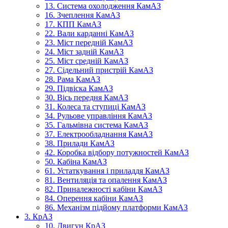
13. Система охолодження КамАЗ
16. Зчеплення КамАЗ
17. КПП КамАЗ
22. Вали карданні КамАЗ
23. Міст передній КамАЗ
24. Міст задній КамАЗ
25. Міст средній КамАЗ
27. Сідельний пристрій КамАЗ
28. Рама КамАЗ
29. Підвіска КамАЗ
30. Вісь передня КамАЗ
31. Колеса та ступиці КамАЗ
34. Рульове управління КамАЗ
35. Гальмівна система КамАЗ
37. Електрообладнання КамАЗ
38. Прилади КамАЗ
42. Коробка відбору потужностей КамАЗ
50. Кабіна КамАЗ
61. Устаткування і приладдя КамАЗ
81. Вентиляція та опалення КамАЗ
82. Приналежності кабіни КамАЗ
84. Оперення кабіни КамАЗ
86. Механізм підйому платформи КамАЗ
3. КрАЗ
10. Двигун КрАЗ