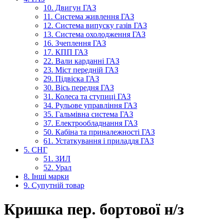
10. Двигун ГАЗ
11. Система живлення ГАЗ
12. Система випуску газів ГАЗ
13. Система охолодження ГАЗ
16. Зчеплення ГАЗ
17. КПП ГАЗ
22. Вали карданні ГАЗ
23. Міст передній ГАЗ
29. Підвіска ГАЗ
30. Вісь передня ГАЗ
31. Колеса та ступиці ГАЗ
34. Рульове управління ГАЗ
35. Гальмівна система ГАЗ
37. Електрообладнання ГАЗ
50. Кабіна та приналежності ГАЗ
61. Устаткування і приладдя ГАЗ
5. СНГ
51. ЗИЛ
52. Урал
8. Інші марки
9. Супутній товар
Кришка пер. бортової н/з