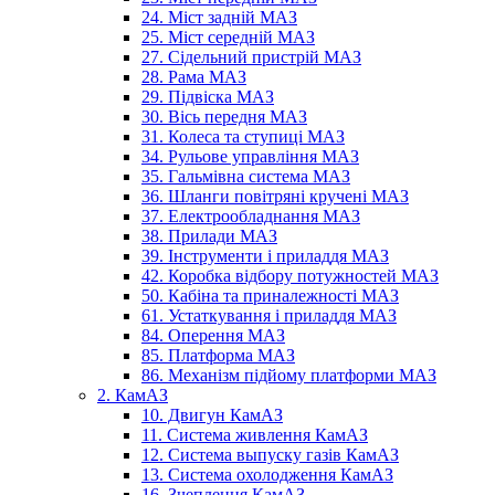
24. Міст задній МАЗ
25. Міст середній МАЗ
27. Сідельний пристрій МАЗ
28. Рама МАЗ
29. Підвіска МАЗ
30. Вісь передня МАЗ
31. Колеса та ступиці МАЗ
34. Рульове управління МАЗ
35. Гальмівна система МАЗ
36. Шланги повітряні кручені МАЗ
37. Електрообладнання МАЗ
38. Прилади МАЗ
39. Інструменти і приладдя МАЗ
42. Коробка відбору потужностей МАЗ
50. Кабіна та приналежності МАЗ
61. Устаткування і приладдя МАЗ
84. Оперення МАЗ
85. Платформа МАЗ
86. Механізм підйому платформи МАЗ
2. КамАЗ
10. Двигун КамАЗ
11. Система живлення КамАЗ
12. Система выпуску газів КамАЗ
13. Система охолодження КамАЗ
16. Зчеплення КамАЗ