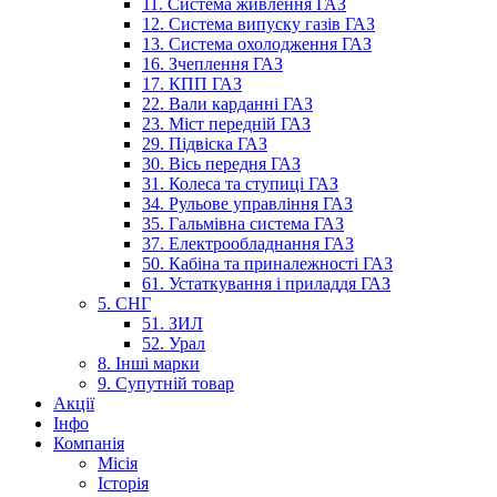
11. Система живлення ГАЗ
12. Система випуску газів ГАЗ
13. Система охолодження ГАЗ
16. Зчеплення ГАЗ
17. КПП ГАЗ
22. Вали карданні ГАЗ
23. Міст передній ГАЗ
29. Підвіска ГАЗ
30. Вісь передня ГАЗ
31. Колеса та ступиці ГАЗ
34. Рульове управління ГАЗ
35. Гальмівна система ГАЗ
37. Електрообладнання ГАЗ
50. Кабіна та приналежності ГАЗ
61. Устаткування і приладдя ГАЗ
5. СНГ
51. ЗИЛ
52. Урал
8. Інші марки
9. Супутній товар
Акції
Інфо
Компанія
Місія
Історія