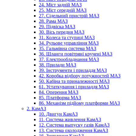
24. Міст задній МАЗ
25. Міст середній МАЗ
27. Сідельний пристрій МАЗ
28. Рама МАЗ
29. Підвіска МАЗ
30. Вісь передня МАЗ
31. Колеса та ступиці МАЗ
34. Рульове управління МАЗ
35. Гальмівна система МАЗ
36. Шланги повітряні кручені МАЗ
37. Електрообладнання МАЗ
38. Прилади МАЗ
39. Інструменти і приладдя МАЗ
42. Коробка відбору потужностей МАЗ
50. Кабіна та приналежності МАЗ
61. Устаткування і приладдя МАЗ
84. Оперення МАЗ
85. Платформа МАЗ
86. Механізм підйому платформи МАЗ
2. КамАЗ
10. Двигун КамАЗ
11. Система живлення КамАЗ
12. Система выпуску газів КамАЗ
13. Система охолодження КамАЗ
16. Зчеплення КамАЗ