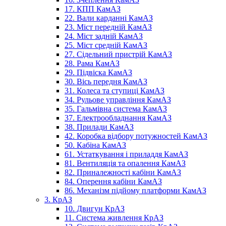
17. КПП КамАЗ
22. Вали карданні КамАЗ
23. Міст передній КамАЗ
24. Міст задній КамАЗ
25. Міст средній КамАЗ
27. Сідельний пристрій КамАЗ
28. Рама КамАЗ
29. Підвіска КамАЗ
30. Вісь передня КамАЗ
31. Колеса та ступиці КамАЗ
34. Рульове управління КамАЗ
35. Гальмівна система КамАЗ
37. Електрообладнання КамАЗ
38. Прилади КамАЗ
42. Коробка відбору потужностей КамАЗ
50. Кабіна КамАЗ
61. Устаткування і приладдя КамАЗ
81. Вентиляція та опалення КамАЗ
82. Приналежності кабіни КамАЗ
84. Оперення кабіни КамАЗ
86. Механізм підйому платформи КамАЗ
3. КрАЗ
10. Двигун КрАЗ
11. Система живлення КрАЗ