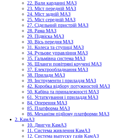
22. Вали карданні МАЗ
23. Міст передній МАЗ
24. Міст задній МАЗ
25. Міст середній МАЗ
27. Сідельний пристрій МАЗ
28. Рама МАЗ
29. Підвіска МАЗ
30. Вісь передня МАЗ
31. Колеса та ступиці МАЗ
34. Рульове управління МАЗ
35. Гальмівна система МАЗ
36. Шланги повітряні кручені МАЗ
37. Електрообладнання МАЗ
38. Прилади МАЗ
39. Інструменти і приладдя МАЗ
42. Коробка відбору потужностей МАЗ
50. Кабіна та приналежності МАЗ
61. Устаткування і приладдя МАЗ
84. Оперення МАЗ
85. Платформа МАЗ
86. Механізм підйому платформи МАЗ
2. КамАЗ
10. Двигун КамАЗ
11. Система живлення КамАЗ
12. Система выпуску газів КамАЗ