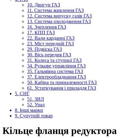
10. Двигун ГАЗ
11. Система живлення ГАЗ
12. Система випуску газів ГАЗ
13. Система охолодження ГАЗ
16. Зчеплення ГАЗ
17. КПП ГАЗ
22. Вали карданні ГАЗ
23. Міст передній ГАЗ
29. Підвіска ГАЗ
30. Вісь передня ГАЗ
31. Колеса та ступиці ГАЗ
34. Рульове управління ГАЗ
35. Гальмівна система ГАЗ
37. Електрообладнання ГАЗ
50. Кабіна та приналежності ГАЗ
61. Устаткування і приладдя ГАЗ
5. СНГ
51. ЗИЛ
52. Урал
8. Інші марки
9. Супутній товар
Кільце фланця редуктора