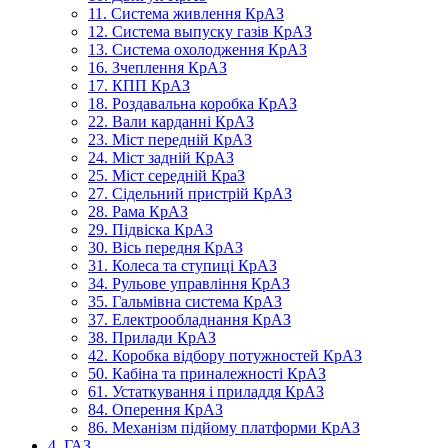
11. Система живлення КрАЗ
12. Система выпуску газів КрАЗ
13. Система охолодження КрАЗ
16. Зчеплення КрАЗ
17. КПП КрАЗ
18. Роздавальна коробка КрАЗ
22. Вали карданні КрАЗ
23. Міст передній КрАЗ
24. Міст задній КрАЗ
25. Міст середній КраЗ
27. Сідельний пристрій КрАЗ
28. Рама КрАЗ
29. Підвіска КрАЗ
30. Вісь передня КрАЗ
31. Колеса та ступиці КрАЗ
34. Рульове управління КрАЗ
35. Гальмівна система КрАЗ
37. Електрообладнання КрАЗ
38. Прилади КрАЗ
42. Коробка відбору потужностей КрАЗ
50. Кабіна та приналежності КрАЗ
61. Устаткування і приладдя КрАЗ
84. Оперення КрАЗ
86. Механізм підйому платформи КрАЗ
4. ГАЗ