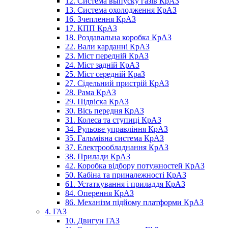
12. Система выпуску газів КрАЗ
13. Система охолодження КрАЗ
16. Зчеплення КрАЗ
17. КПП КрАЗ
18. Роздавальна коробка КрАЗ
22. Вали карданні КрАЗ
23. Міст передній КрАЗ
24. Міст задній КрАЗ
25. Міст середній КраЗ
27. Сідельний пристрій КрАЗ
28. Рама КрАЗ
29. Підвіска КрАЗ
30. Вісь передня КрАЗ
31. Колеса та ступиці КрАЗ
34. Рульове управління КрАЗ
35. Гальмівна система КрАЗ
37. Електрообладнання КрАЗ
38. Прилади КрАЗ
42. Коробка відбору потужностей КрАЗ
50. Кабіна та приналежності КрАЗ
61. Устаткування і приладдя КрАЗ
84. Оперення КрАЗ
86. Механізм підйому платформи КрАЗ
4. ГАЗ
10. Двигун ГАЗ