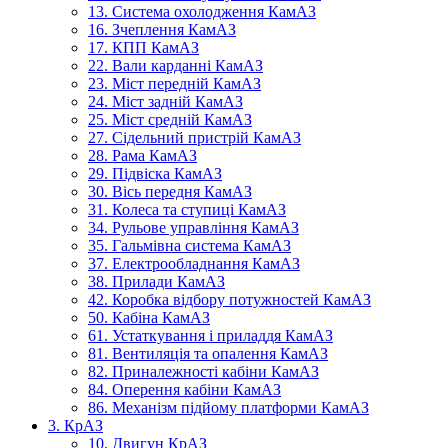
13. Система охолодження КамАЗ
16. Зчеплення КамАЗ
17. КПП КамАЗ
22. Вали карданні КамАЗ
23. Міст передній КамАЗ
24. Міст задній КамАЗ
25. Міст средній КамАЗ
27. Сідельний пристрій КамАЗ
28. Рама КамАЗ
29. Підвіска КамАЗ
30. Вісь передня КамАЗ
31. Колеса та ступиці КамАЗ
34. Рульове управління КамАЗ
35. Гальмівна система КамАЗ
37. Електрообладнання КамАЗ
38. Прилади КамАЗ
42. Коробка відбору потужностей КамАЗ
50. Кабіна КамАЗ
61. Устаткування і приладдя КамАЗ
81. Вентиляція та опалення КамАЗ
82. Приналежності кабіни КамАЗ
84. Оперення кабіни КамАЗ
86. Механізм підйому платформи КамАЗ
3. КрАЗ
10. Двигун КрАЗ