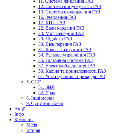
11. Система живлення ГАЗ
12. Система випуску газів ГАЗ
13. Система охолодження ГАЗ
16. Зчеплення ГАЗ
17. КПП ГАЗ
22. Вали карданні ГАЗ
23. Міст передній ГАЗ
29. Підвіска ГАЗ
30. Вісь передня ГАЗ
31. Колеса та ступиці ГАЗ
34. Рульове управління ГАЗ
35. Гальмівна система ГАЗ
37. Електрообладнання ГАЗ
50. Кабіна та приналежності ГАЗ
61. Устаткування і приладдя ГАЗ
5. СНГ
51. ЗИЛ
52. Урал
8. Інші марки
9. Супутній товар
Акції
Інфо
Компанія
Місія
Історія