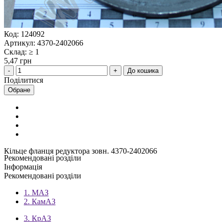
Код: 124092
Артикул: 4370-2402066
Склад: ≥ 1
5,47 грн
До кошика
Поділитися
Обране
Кільце фланця редуктора зовн. 4370-2402066
Рекомендовані розділи
Інформація
Рекомендовані розділи
1. МАЗ
2. КамАЗ
3. КрАЗ