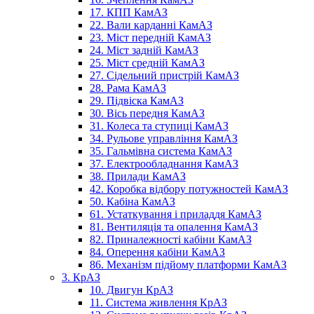
17. КПП КамАЗ
22. Вали карданні КамАЗ
23. Міст передній КамАЗ
24. Міст задній КамАЗ
25. Міст средній КамАЗ
27. Сідельний пристрій КамАЗ
28. Рама КамАЗ
29. Підвіска КамАЗ
30. Вісь передня КамАЗ
31. Колеса та ступиці КамАЗ
34. Рульове управління КамАЗ
35. Гальмівна система КамАЗ
37. Електрообладнання КамАЗ
38. Прилади КамАЗ
42. Коробка відбору потужностей КамАЗ
50. Кабіна КамАЗ
61. Устаткування і приладдя КамАЗ
81. Вентиляція та опалення КамАЗ
82. Приналежності кабіни КамАЗ
84. Оперення кабіни КамАЗ
86. Механізм підйому платформи КамАЗ
3. КрАЗ
10. Двигун КрАЗ
11. Система живлення КрАЗ