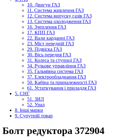
10. Двигун ГАЗ
11. Система живлення ГАЗ
12. Система випуску газів ГАЗ
13. Система охолодження ГАЗ
16. Зчеплення ГАЗ
17. КПП ГАЗ
22. Вали карданні ГАЗ
23. Міст передній ГАЗ
29. Підвіска ГАЗ
30. Вісь передня ГАЗ
31. Колеса та ступиці ГАЗ
34. Рульове управління ГАЗ
35. Гальмівна система ГАЗ
37. Електрообладнання ГАЗ
50. Кабіна та приналежності ГАЗ
61. Устаткування і приладдя ГАЗ
5. СНГ
51. ЗИЛ
52. Урал
8. Інші марки
9. Супутній товар
Болт редуктора 372904