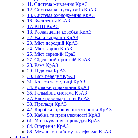
11. Система живлення КрАЗ
12. Система выпуску газів КрАЗ
13. Система охолодження КрАЗ
16. Зчеплення КрАЗ
17. КПП КрАЗ
18. Роздавальна коробка КрАЗ
22. Вали карданні КрАЗ
23. Міст передній КрАЗ
24. Міст задній КрАЗ
25. Міст середній КраЗ
27. Сідельний пристрій КрАЗ
28. Рама КрАЗ
29. Підвіска КрАЗ
30. Вісь передня КрАЗ
31. Колеса та ступиці КрАЗ
34. Рульове управління КрАЗ
35. Гальмівна система КрАЗ
37. Електрообладнання КрАЗ
38. Прилади КрАЗ
42. Коробка відбору потужностей КрАЗ
50. Кабіна та приналежності КрАЗ
61. Устаткування і приладдя КрАЗ
84. Оперення КрАЗ
86. Механізм підйому платформи КрАЗ
4. ГАЗ