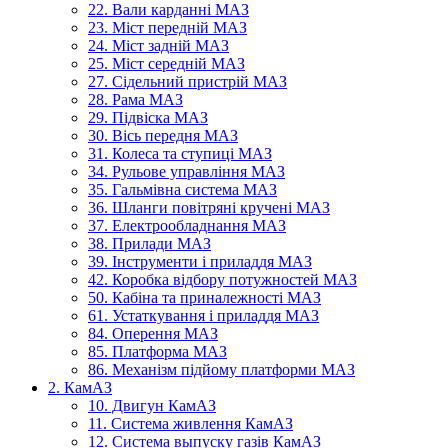
22. Вали карданні МАЗ
23. Міст передній МАЗ
24. Міст задній МАЗ
25. Міст середній МАЗ
27. Сідельний пристрій МАЗ
28. Рама МАЗ
29. Підвіска МАЗ
30. Вісь передня МАЗ
31. Колеса та ступиці МАЗ
34. Рульове управління МАЗ
35. Гальмівна система МАЗ
36. Шланги повітряні кручені МАЗ
37. Електрообладнання МАЗ
38. Прилади МАЗ
39. Інструменти і приладдя МАЗ
42. Коробка відбору потужностей МАЗ
50. Кабіна та приналежності МАЗ
61. Устаткування і приладдя МАЗ
84. Оперення МАЗ
85. Платформа МАЗ
86. Механізм підйому платформи МАЗ
2. КамАЗ
10. Двигун КамАЗ
11. Система живлення КамАЗ
12. Система выпуску газів КамАЗ