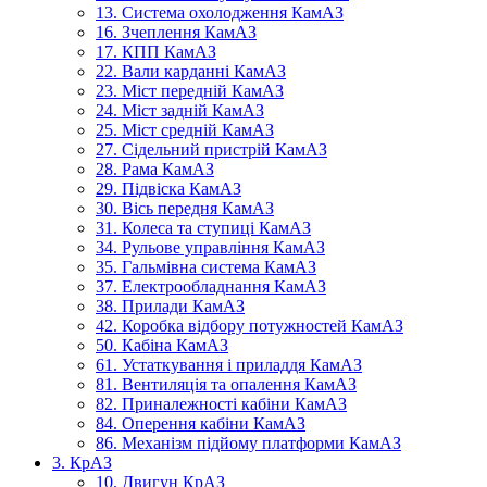
13. Система охолодження КамАЗ
16. Зчеплення КамАЗ
17. КПП КамАЗ
22. Вали карданні КамАЗ
23. Міст передній КамАЗ
24. Міст задній КамАЗ
25. Міст средній КамАЗ
27. Сідельний пристрій КамАЗ
28. Рама КамАЗ
29. Підвіска КамАЗ
30. Вісь передня КамАЗ
31. Колеса та ступиці КамАЗ
34. Рульове управління КамАЗ
35. Гальмівна система КамАЗ
37. Електрообладнання КамАЗ
38. Прилади КамАЗ
42. Коробка відбору потужностей КамАЗ
50. Кабіна КамАЗ
61. Устаткування і приладдя КамАЗ
81. Вентиляція та опалення КамАЗ
82. Приналежності кабіни КамАЗ
84. Оперення кабіни КамАЗ
86. Механізм підйому платформи КамАЗ
3. КрАЗ
10. Двигун КрАЗ