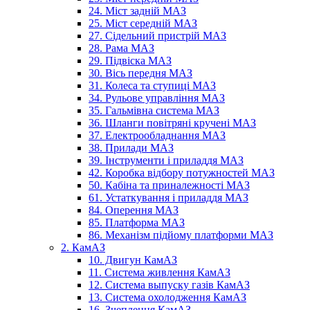
24. Міст задній МАЗ
25. Міст середній МАЗ
27. Сідельний пристрій МАЗ
28. Рама МАЗ
29. Підвіска МАЗ
30. Вісь передня МАЗ
31. Колеса та ступиці МАЗ
34. Рульове управління МАЗ
35. Гальмівна система МАЗ
36. Шланги повітряні кручені МАЗ
37. Електрообладнання МАЗ
38. Прилади МАЗ
39. Інструменти і приладдя МАЗ
42. Коробка відбору потужностей МАЗ
50. Кабіна та приналежності МАЗ
61. Устаткування і приладдя МАЗ
84. Оперення МАЗ
85. Платформа МАЗ
86. Механізм підйому платформи МАЗ
2. КамАЗ
10. Двигун КамАЗ
11. Система живлення КамАЗ
12. Система выпуску газів КамАЗ
13. Система охолодження КамАЗ
16. Зчеплення КамАЗ