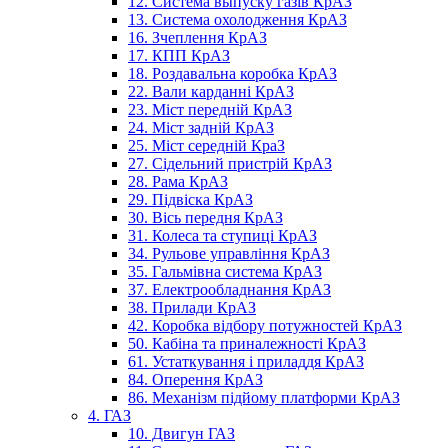
12. Система выпуску газів КрАЗ
13. Система охолодження КрАЗ
16. Зчеплення КрАЗ
17. КПП КрАЗ
18. Роздавальна коробка КрАЗ
22. Вали карданні КрАЗ
23. Міст передній КрАЗ
24. Міст задній КрАЗ
25. Міст середній КраЗ
27. Сідельний пристрій КрАЗ
28. Рама КрАЗ
29. Підвіска КрАЗ
30. Вісь передня КрАЗ
31. Колеса та ступиці КрАЗ
34. Рульове управління КрАЗ
35. Гальмівна система КрАЗ
37. Електрообладнання КрАЗ
38. Прилади КрАЗ
42. Коробка відбору потужностей КрАЗ
50. Кабіна та приналежності КрАЗ
61. Устаткування і приладдя КрАЗ
84. Оперення КрАЗ
86. Механізм підйому платформи КрАЗ
4. ГАЗ
10. Двигун ГАЗ