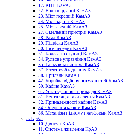
17. КПП КамАЗ
22. Вали карданні КамАЗ
23. Міст передній КамАЗ
24. Міст задній КамАЗ
25. Міст средній КамАЗ
27. Сідельний пристрій КамАЗ
28. Рама КамАЗ
29. Підвіска КамАЗ
30. Вісь передня КамАЗ
31. Колеса та ступиці КамАЗ
34. Рульове управління КамАЗ
35. Гальмівна система КамАЗ
37. Електрообладнання КамАЗ
38. Прилади КамАЗ
42. Коробка відбору потужностей КамАЗ
50. Кабіна КамАЗ
61. Устаткування і приладдя КамАЗ
81. Вентиляція та опалення КамАЗ
82. Приналежності кабіни КамАЗ
84. Оперення кабіни КамАЗ
86. Механізм підйому платформи КамАЗ
3. КрАЗ
10. Двигун КрАЗ
11. Система живлення КрАЗ