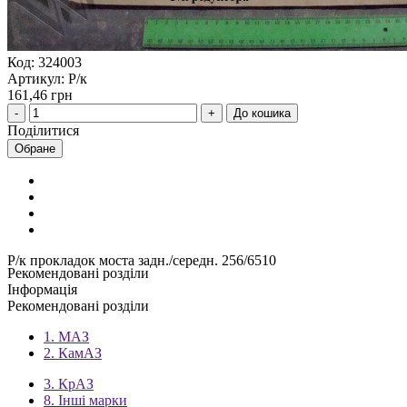
Код: 324003
Артикул: Р/к
161,46 грн
До кошика
Поділитися
Обране
Р/к прокладок моста задн./середн. 256/6510
Рекомендовані розділи
Інформація
Рекомендовані розділи
1. МАЗ
2. КамАЗ
3. КрАЗ
8. Інші марки