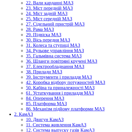
22. Вали карданні МАЗ
23. Міст передній МАЗ
24. Міст задній МАЗ
25. Міст середній МАЗ
27. Сідельний пристрій МАЗ
28. Рама МАЗ
29. Підвіска МАЗ
30. Вісь передня МАЗ
31. Колеса та ступиці МАЗ
34. Рульове управління МАЗ
35. Гальмівна система МАЗ
36. Шланги повітряні кручені МАЗ
37. Електрообладнання МАЗ
38. Прилади МАЗ
39. Інструменти і приладдя МАЗ
42. Коробка відбору потужностей МАЗ
50. Кабіна та приналежності МАЗ
61. Устаткування і приладдя МАЗ
84. Оперення МАЗ
85. Платформа МАЗ
86. Механізм підйому платформи МАЗ
2. КамАЗ
10. Двигун КамАЗ
11. Система живлення КамАЗ
12. Система выпуску газів КамАЗ