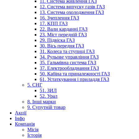
11. Система живлення ГАЗ
12. Система випуску газів ГАЗ
13. Система охолодження ГАЗ
16. Зчеплення ГАЗ
17. КПП ГАЗ
22. Вали карданні ГАЗ
23. Міст передній ГАЗ
29. Підвіска ГАЗ
30. Вісь передня ГАЗ
31. Колеса та ступиці ГАЗ
34. Рульове управління ГАЗ
35. Гальмівна система ГАЗ
37. Електрообладнання ГАЗ
50. Кабіна та приналежності ГАЗ
61. Устаткування і приладдя ГАЗ
5. СНГ
51. ЗИЛ
52. Урал
8. Інші марки
9. Супутній товар
Акції
Інфо
Компанія
Місія
Історія