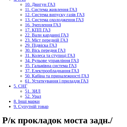
10. Двигун ГАЗ
11. Система живлення ГАЗ
12. Система випуску газів ГАЗ
13. Система охолодження ГАЗ
16. Зчеплення ГАЗ
17. КПП ГАЗ
22. Вали карданні ГАЗ
23. Міст передній ГАЗ
29. Підвіска ГАЗ
30. Вісь передня ГАЗ
31. Колеса та ступиці ГАЗ
34. Рульове управління ГАЗ
35. Гальмівна система ГАЗ
37. Електрообладнання ГАЗ
50. Кабіна та приналежності ГАЗ
61. Устаткування і приладдя ГАЗ
5. СНГ
51. ЗИЛ
52. Урал
8. Інші марки
9. Супутній товар
Р/к прокладок моста задн./