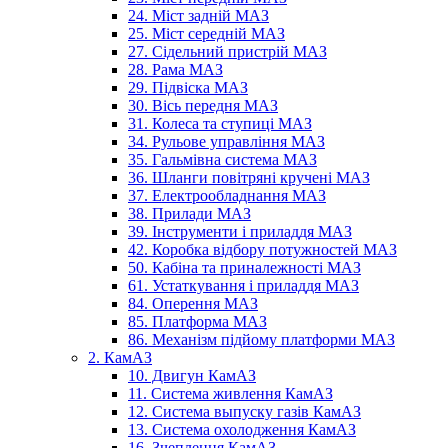
24. Міст задній МАЗ
25. Міст середній МАЗ
27. Сідельний пристрій МАЗ
28. Рама МАЗ
29. Підвіска МАЗ
30. Вісь передня МАЗ
31. Колеса та ступиці МАЗ
34. Рульове управління МАЗ
35. Гальмівна система МАЗ
36. Шланги повітряні кручені МАЗ
37. Електрообладнання МАЗ
38. Прилади МАЗ
39. Інструменти і приладдя МАЗ
42. Коробка відбору потужностей МАЗ
50. Кабіна та приналежності МАЗ
61. Устаткування і приладдя МАЗ
84. Оперення МАЗ
85. Платформа МАЗ
86. Механізм підйому платформи МАЗ
2. КамАЗ
10. Двигун КамАЗ
11. Система живлення КамАЗ
12. Система выпуску газів КамАЗ
13. Система охолодження КамАЗ
16. Зчеплення КамАЗ