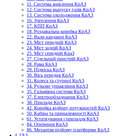
11. Система живлення КрАЗ
12. Система выпуску газів КрАЗ
13. Система охолодження КрАЗ
16. Зчеплення КрАЗ
17. КПП КрАЗ
18. Роздавальна коробка КрАЗ
22. Вали карданні КрАЗ
23. Міст передній КрАЗ
24. Міст задній КрАЗ
25. Міст середній КраЗ
27. Сідельний пристрій КрАЗ
28. Рама КрАЗ
29. Підвіска КрАЗ
30. Вісь передня КрАЗ
31. Колеса та ступиці КрАЗ
34. Рульове управління КрАЗ
35. Гальмівна система КрАЗ
37. Електрообладнання КрАЗ
38. Прилади КрАЗ
42. Коробка відбору потужностей КрАЗ
50. Кабіна та приналежності КрАЗ
61. Устаткування і приладдя КрАЗ
84. Оперення КрАЗ
86. Механізм підйому платформи КрАЗ
4. ГАЗ