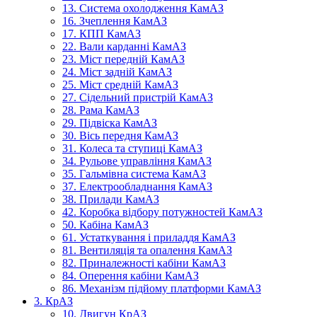
13. Система охолодження КамАЗ
16. Зчеплення КамАЗ
17. КПП КамАЗ
22. Вали карданні КамАЗ
23. Міст передній КамАЗ
24. Міст задній КамАЗ
25. Міст средній КамАЗ
27. Сідельний пристрій КамАЗ
28. Рама КамАЗ
29. Підвіска КамАЗ
30. Вісь передня КамАЗ
31. Колеса та ступиці КамАЗ
34. Рульове управління КамАЗ
35. Гальмівна система КамАЗ
37. Електрообладнання КамАЗ
38. Прилади КамАЗ
42. Коробка відбору потужностей КамАЗ
50. Кабіна КамАЗ
61. Устаткування і приладдя КамАЗ
81. Вентиляція та опалення КамАЗ
82. Приналежності кабіни КамАЗ
84. Оперення кабіни КамАЗ
86. Механізм підйому платформи КамАЗ
3. КрАЗ
10. Двигун КрАЗ