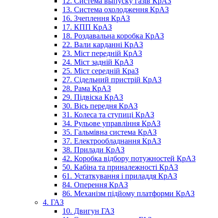
12. Система выпуску газів КрАЗ
13. Система охолодження КрАЗ
16. Зчеплення КрАЗ
17. КПП КрАЗ
18. Роздавальна коробка КрАЗ
22. Вали карданні КрАЗ
23. Міст передній КрАЗ
24. Міст задній КрАЗ
25. Міст середній КраЗ
27. Сідельний пристрій КрАЗ
28. Рама КрАЗ
29. Підвіска КрАЗ
30. Вісь передня КрАЗ
31. Колеса та ступиці КрАЗ
34. Рульове управління КрАЗ
35. Гальмівна система КрАЗ
37. Електрообладнання КрАЗ
38. Прилади КрАЗ
42. Коробка відбору потужностей КрАЗ
50. Кабіна та приналежності КрАЗ
61. Устаткування і приладдя КрАЗ
84. Оперення КрАЗ
86. Механізм підйому платформи КрАЗ
4. ГАЗ
10. Двигун ГАЗ