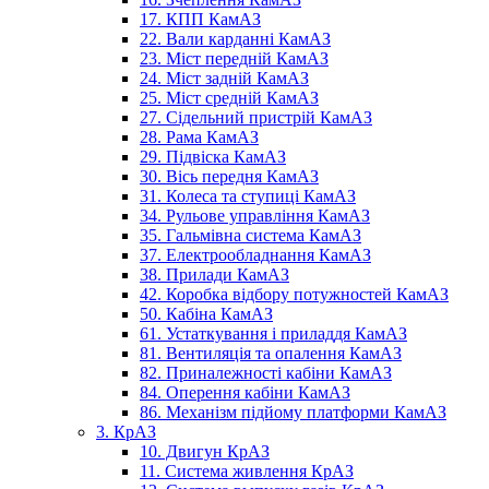
17. КПП КамАЗ
22. Вали карданні КамАЗ
23. Міст передній КамАЗ
24. Міст задній КамАЗ
25. Міст средній КамАЗ
27. Сідельний пристрій КамАЗ
28. Рама КамАЗ
29. Підвіска КамАЗ
30. Вісь передня КамАЗ
31. Колеса та ступиці КамАЗ
34. Рульове управління КамАЗ
35. Гальмівна система КамАЗ
37. Електрообладнання КамАЗ
38. Прилади КамАЗ
42. Коробка відбору потужностей КамАЗ
50. Кабіна КамАЗ
61. Устаткування і приладдя КамАЗ
81. Вентиляція та опалення КамАЗ
82. Приналежності кабіни КамАЗ
84. Оперення кабіни КамАЗ
86. Механізм підйому платформи КамАЗ
3. КрАЗ
10. Двигун КрАЗ
11. Система живлення КрАЗ