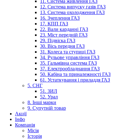
11. Система живлення ГАЗ
12. Система випуску газів ГАЗ
13. Система охолодження ГАЗ
16. Зчеплення ГАЗ
17. КПП ГАЗ
22. Вали карданні ГАЗ
23. Міст передній ГАЗ
29. Підвіска ГАЗ
30. Вісь передня ГАЗ
31. Колеса та ступиці ГАЗ
34. Рульове управління ГАЗ
35. Гальмівна система ГАЗ
37. Електрообладнання ГАЗ
50. Кабіна та приналежності ГАЗ
61. Устаткування і приладдя ГАЗ
5. СНГ
51. ЗИЛ
52. Урал
8. Інші марки
9. Супутній товар
Акції
Інфо
Компанія
Місія
Історія