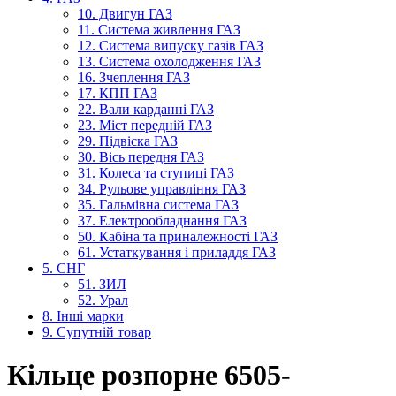
10. Двигун ГАЗ
11. Система живлення ГАЗ
12. Система випуску газів ГАЗ
13. Система охолодження ГАЗ
16. Зчеплення ГАЗ
17. КПП ГАЗ
22. Вали карданні ГАЗ
23. Міст передній ГАЗ
29. Підвіска ГАЗ
30. Вісь передня ГАЗ
31. Колеса та ступиці ГАЗ
34. Рульове управління ГАЗ
35. Гальмівна система ГАЗ
37. Електрообладнання ГАЗ
50. Кабіна та приналежності ГАЗ
61. Устаткування і приладдя ГАЗ
5. СНГ
51. ЗИЛ
52. Урал
8. Інші марки
9. Супутній товар
Кільце розпорне 6505-