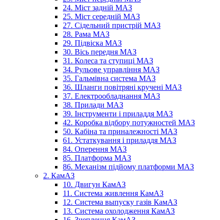
24. Міст задній МАЗ
25. Міст середній МАЗ
27. Сідельний пристрій МАЗ
28. Рама МАЗ
29. Підвіска МАЗ
30. Вісь передня МАЗ
31. Колеса та ступиці МАЗ
34. Рульове управління МАЗ
35. Гальмівна система МАЗ
36. Шланги повітряні кручені МАЗ
37. Електрообладнання МАЗ
38. Прилади МАЗ
39. Інструменти і приладдя МАЗ
42. Коробка відбору потужностей МАЗ
50. Кабіна та приналежності МАЗ
61. Устаткування і приладдя МАЗ
84. Оперення МАЗ
85. Платформа МАЗ
86. Механізм підйому платформи МАЗ
2. КамАЗ
10. Двигун КамАЗ
11. Система живлення КамАЗ
12. Система выпуску газів КамАЗ
13. Система охолодження КамАЗ
16. Зчеплення КамАЗ