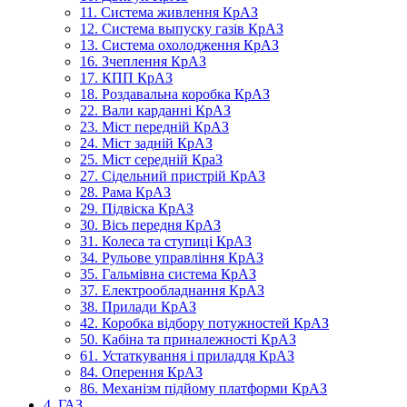
11. Система живлення КрАЗ
12. Система выпуску газів КрАЗ
13. Система охолодження КрАЗ
16. Зчеплення КрАЗ
17. КПП КрАЗ
18. Роздавальна коробка КрАЗ
22. Вали карданні КрАЗ
23. Міст передній КрАЗ
24. Міст задній КрАЗ
25. Міст середній КраЗ
27. Сідельний пристрій КрАЗ
28. Рама КрАЗ
29. Підвіска КрАЗ
30. Вісь передня КрАЗ
31. Колеса та ступиці КрАЗ
34. Рульове управління КрАЗ
35. Гальмівна система КрАЗ
37. Електрообладнання КрАЗ
38. Прилади КрАЗ
42. Коробка відбору потужностей КрАЗ
50. Кабіна та приналежності КрАЗ
61. Устаткування і приладдя КрАЗ
84. Оперення КрАЗ
86. Механізм підйому платформи КрАЗ
4. ГАЗ