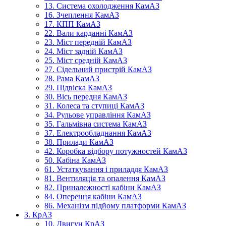
13. Система охолодження КамАЗ
16. Зчеплення КамАЗ
17. КПП КамАЗ
22. Вали карданні КамАЗ
23. Міст передній КамАЗ
24. Міст задній КамАЗ
25. Міст средній КамАЗ
27. Сідельний пристрій КамАЗ
28. Рама КамАЗ
29. Підвіска КамАЗ
30. Вісь передня КамАЗ
31. Колеса та ступиці КамАЗ
34. Рульове управління КамАЗ
35. Гальмівна система КамАЗ
37. Електрообладнання КамАЗ
38. Прилади КамАЗ
42. Коробка відбору потужностей КамАЗ
50. Кабіна КамАЗ
61. Устаткування і приладдя КамАЗ
81. Вентиляція та опалення КамАЗ
82. Приналежності кабіни КамАЗ
84. Оперення кабіни КамАЗ
86. Механізм підйому платформи КамАЗ
3. КрАЗ
10. Двигун КрАЗ