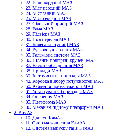
22. Вали карданні МАЗ
23. Міст передній МАЗ
24. Міст задній МАЗ
25. Міст середній МАЗ
27. Сідельний пристрій МАЗ
28. Рама МАЗ
29. Підвіска МАЗ
30. Вісь передня МАЗ
31. Колеса та ступиці МАЗ
34. Рульове управління МАЗ
35. Гальмівна система МАЗ
36. Шланги повітряні кручені МАЗ
37. Електрообладнання МАЗ
38. Прилади МАЗ
39. Інструменти і приладдя МАЗ
42. Коробка відбору потужностей МАЗ
50. Кабіна та приналежності МАЗ
61. Устаткування і приладдя МАЗ
84. Оперення МАЗ
85. Платформа МАЗ
86. Механізм підйому платформи МАЗ
2. КамАЗ
10. Двигун КамАЗ
11. Система живлення КамАЗ
12. Система выпуску газів КамАЗ