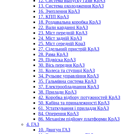
12. Система выпуску газів КрАЗ
13. Система охолодження КрАЗ
16. Зчеплення КрАЗ
17. КПП КрАЗ
18. Роздавальна коробка КрАЗ
22. Вали карданні КрАЗ
23. Міст передній КрАЗ
24. Міст задній КрАЗ
25. Міст середній КраЗ
27. Сідельний пристрій КрАЗ
28. Рама КрАЗ
29. Підвіска КрАЗ
30. Вісь передня КрАЗ
31. Колеса та ступиці КрАЗ
34. Рульове управління КрАЗ
35. Гальмівна система КрАЗ
37. Електрообладнання КрАЗ
38. Прилади КрАЗ
42. Коробка відбору потужностей КрАЗ
50. Кабіна та приналежності КрАЗ
61. Устаткування і приладдя КрАЗ
84. Оперення КрАЗ
86. Механізм підйому платформи КрАЗ
4. ГАЗ
10. Двигун ГАЗ