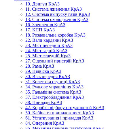
10. Двигун КрАЗ
11. Система живлення КрАЗ
12. Система выпуску газів КрАЗ
13. Система охолодження КрАЗ
16. Зчеплення КрАЗ
17. КПП КрАЗ
18. Роздавальна коробка КрАЗ
22. Вали карданні КрАЗ
23. Міст передній КрАЗ
24. Міст задній КрАЗ
25. Міст середній КраЗ
27. Сідельний пристрій КрАЗ
28. Рама КрАЗ
29. Підвіска КрАЗ
30. Вісь передня КрАЗ
31. Колеса та ступиці КрАЗ
34. Рульове управління КрАЗ
35. Гальмівна система КрАЗ
37. Електрообладнання КрАЗ
38. Прилади КрАЗ
42. Коробка відбору потужностей КрАЗ
50. Кабіна та приналежності КрАЗ
61. Устаткування і приладдя КрАЗ
84. Оперення КрАЗ
86. Механізм підйому платформи КрАЗ