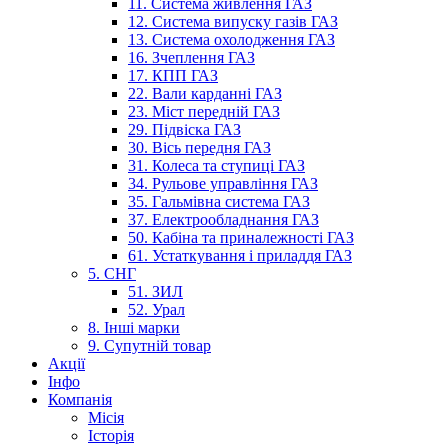
11. Система живлення ГАЗ
12. Система випуску газів ГАЗ
13. Система охолодження ГАЗ
16. Зчеплення ГАЗ
17. КПП ГАЗ
22. Вали карданні ГАЗ
23. Міст передній ГАЗ
29. Підвіска ГАЗ
30. Вісь передня ГАЗ
31. Колеса та ступиці ГАЗ
34. Рульове управління ГАЗ
35. Гальмівна система ГАЗ
37. Електрообладнання ГАЗ
50. Кабіна та приналежності ГАЗ
61. Устаткування і приладдя ГАЗ
5. СНГ
51. ЗИЛ
52. Урал
8. Інші марки
9. Супутній товар
Акції
Інфо
Компанія
Місія
Історія