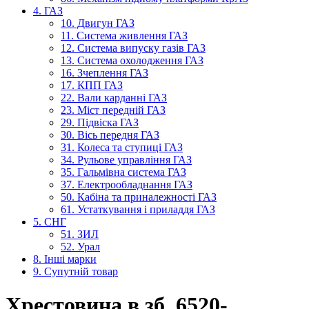
4. ГАЗ
10. Двигун ГАЗ
11. Система живлення ГАЗ
12. Система випуску газів ГАЗ
13. Система охолодження ГАЗ
16. Зчеплення ГАЗ
17. КПП ГАЗ
22. Вали карданні ГАЗ
23. Міст передній ГАЗ
29. Підвіска ГАЗ
30. Вісь передня ГАЗ
31. Колеса та ступиці ГАЗ
34. Рульове управління ГАЗ
35. Гальмівна система ГАЗ
37. Електрообладнання ГАЗ
50. Кабіна та приналежності ГАЗ
61. Устаткування і приладдя ГАЗ
5. СНГ
51. ЗИЛ
52. Урал
8. Інші марки
9. Супутній товар
Хрестовина в зб. 6520-