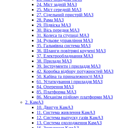
24. Міст задній МАЗ
25. Міст середній МАЗ
27. Сідельний пристрій МАЗ
28. Рама МАЗ
29. Підвіска МАЗ
30. Вісь передня МАЗ
31. Колеса та ступиці МАЗ
34. Рульове управління МАЗ
35. Гальмівна система МАЗ
36. Шланги повітряні кручені МАЗ
37. Електрообладнання МАЗ
38. Прилади МАЗ
39. Інструменти і приладдя МАЗ
42. Коробка відбору потужностей МАЗ
50. Кабіна та приналежності МАЗ
61. Устаткування і приладдя МАЗ
84. Оперення МАЗ
85. Платформа МАЗ
86. Механізм підйому платформи МАЗ
2. КамАЗ
10. Двигун КамАЗ
11. Система живлення КамАЗ
12. Система выпуску газів КамАЗ
13. Система охолодження КамАЗ
16. Зчеплення КамАЗ