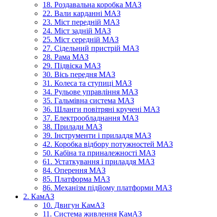
18. Роздавальна коробка МАЗ
22. Вали карданні МАЗ
23. Міст передній МАЗ
24. Міст задній МАЗ
25. Міст середній МАЗ
27. Сідельний пристрій МАЗ
28. Рама МАЗ
29. Підвіска МАЗ
30. Вісь передня МАЗ
31. Колеса та ступиці МАЗ
34. Рульове управління МАЗ
35. Гальмівна система МАЗ
36. Шланги повітряні кручені МАЗ
37. Електрообладнання МАЗ
38. Прилади МАЗ
39. Інструменти і приладдя МАЗ
42. Коробка відбору потужностей МАЗ
50. Кабіна та приналежності МАЗ
61. Устаткування і приладдя МАЗ
84. Оперення МАЗ
85. Платформа МАЗ
86. Механізм підйому платформи МАЗ
2. КамАЗ
10. Двигун КамАЗ
11. Система живлення КамАЗ