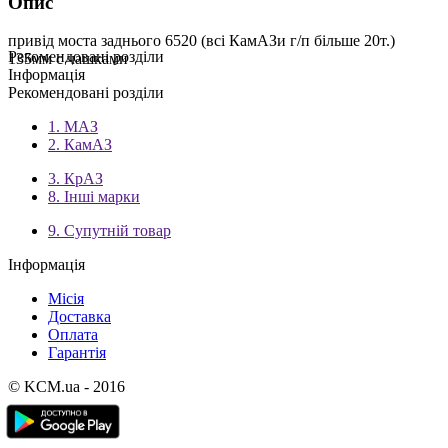
Опис
привід моста заднього 6520 (всі КамАЗи г/п більше 20т.)
Рекомендовані розділи
135мм с чашками
Інформація
Рекомендовані розділи
1. МАЗ
2. КамАЗ
3. КрАЗ
8. Інші марки
9. Супутній товар
Інформація
Місія
Доставка
Оплата
Гарантія
© KCM.ua - 2016