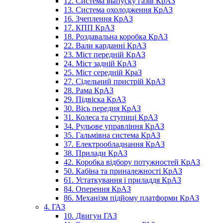
12. Система выпуску газів КрАЗ
13. Система охолодження КрАЗ
16. Зчеплення КрАЗ
17. КПП КрАЗ
18. Роздавальна коробка КрАЗ
22. Вали карданні КрАЗ
23. Міст передній КрАЗ
24. Міст задній КрАЗ
25. Міст середній КраЗ
27. Сідельний пристрій КрАЗ
28. Рама КрАЗ
29. Підвіска КрАЗ
30. Вісь передня КрАЗ
31. Колеса та ступиці КрАЗ
34. Рульове управління КрАЗ
35. Гальмівна система КрАЗ
37. Електрообладнання КрАЗ
38. Прилади КрАЗ
42. Коробка відбору потужностей КрАЗ
50. Кабіна та приналежності КрАЗ
61. Устаткування і приладдя КрАЗ
84. Оперення КрАЗ
86. Механізм підйому платформи КрАЗ
4. ГАЗ
10. Двигун ГАЗ