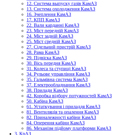
12. Система выпуску газів КамАЗ
13. Система охолодження КамАЗ
16. Зчеплення КамАЗ
17. КПП КамАЗ
22. Вали карданні КамАЗ
23. Міст передній КамАЗ
24. Міст задній КамАЗ
25. Міст средній КамАЗ
27. Сідельний пристрій КамАЗ
28. Рама КамАЗ
29. Підвіска КамАЗ
30. Вісь передня КамАЗ
31. Колеса та ступиці КамАЗ
34. Рульове управління КамАЗ
35. Гальмівна система КамАЗ
37. Електрообладнання КамАЗ
38. Прилади КамАЗ
42. Коробка відбору потужностей КамАЗ
50. Кабіна КамАЗ
61. Устаткування і приладдя КамАЗ
81. Вентиляція та опалення КамАЗ
82. Приналежності кабіни КамАЗ
84. Оперення кабіни КамАЗ
86. Механізм підйому платформи КамАЗ
3. КрАЗ