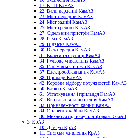
17. КПП КамАЗ
22. Вали карданні КамАЗ
23. Міст передній КамАЗ
24. Міст задній КамАЗ
25. Міст средній КамАЗ
27. Сідельний пристрій КамАЗ
28. Рама КамАЗ
29. Підвіска КамАЗ
30. Вісь передня КамАЗ
31. Колеса та ступиці КамАЗ
34. Рульове управління КамАЗ
35. Гальмівна система КамАЗ
37. Електрообладнання КамАЗ
38. Прилади КамАЗ
42. Коробка відбору потужностей КамАЗ
50. Кабіна КамАЗ
61. Устаткування і приладдя КамАЗ
81. Вентиляція та опалення КамАЗ
82. Приналежності кабіни КамАЗ
84. Оперення кабіни КамАЗ
86. Механізм підйому платформи КамАЗ
3. КрАЗ
10. Двигун КрАЗ
11. Система живлення КрАЗ