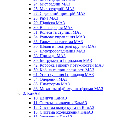
24. Міст задній МАЗ
25. Міст середній МАЗ
27. Сідельний пристрій МАЗ
28. Рама МАЗ
29. Підвіска МАЗ
30. Вісь передня МАЗ
31. Колеса та ступиці МАЗ
34. Рульове управління МАЗ
35. Гальмівна система МАЗ
36. Шланги повітряні кручені МАЗ
37. Електрообладнання МАЗ
38. Прилади МАЗ
39. Інструменти і приладдя МАЗ
42. Коробка відбору потужностей МАЗ
50. Кабіна та приналежності МАЗ
61. Устаткування і приладдя МАЗ
84. Оперення МАЗ
85. Платформа МАЗ
86. Механізм підйому платформи МАЗ
2. КамАЗ
10. Двигун КамАЗ
11. Система живлення КамАЗ
12. Система выпуску газів КамАЗ
13. Система охолодження КамАЗ
16. Зчеплення КамАЗ