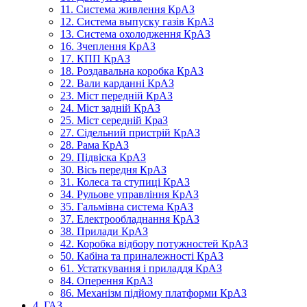
11. Система живлення КрАЗ
12. Система выпуску газів КрАЗ
13. Система охолодження КрАЗ
16. Зчеплення КрАЗ
17. КПП КрАЗ
18. Роздавальна коробка КрАЗ
22. Вали карданні КрАЗ
23. Міст передній КрАЗ
24. Міст задній КрАЗ
25. Міст середній КраЗ
27. Сідельний пристрій КрАЗ
28. Рама КрАЗ
29. Підвіска КрАЗ
30. Вісь передня КрАЗ
31. Колеса та ступиці КрАЗ
34. Рульове управління КрАЗ
35. Гальмівна система КрАЗ
37. Електрообладнання КрАЗ
38. Прилади КрАЗ
42. Коробка відбору потужностей КрАЗ
50. Кабіна та приналежності КрАЗ
61. Устаткування і приладдя КрАЗ
84. Оперення КрАЗ
86. Механізм підйому платформи КрАЗ
4. ГАЗ