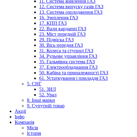
11. Система живлення ГАЗ
12. Система випуску газів ГАЗ
13. Система охолодження ГАЗ
16. Зчеплення ГАЗ
17. КПП ГАЗ
22. Вали карданні ГАЗ
23. Міст передній ГАЗ
29. Підвіска ГАЗ
30. Вісь передня ГАЗ
31. Колеса та ступиці ГАЗ
34. Рульове управління ГАЗ
35. Гальмівна система ГАЗ
37. Електрообладнання ГАЗ
50. Кабіна та приналежності ГАЗ
61. Устаткування і приладдя ГАЗ
5. СНГ
51. ЗИЛ
52. Урал
8. Інші марки
9. Супутній товар
Акції
Інфо
Компанія
Місія
Історія