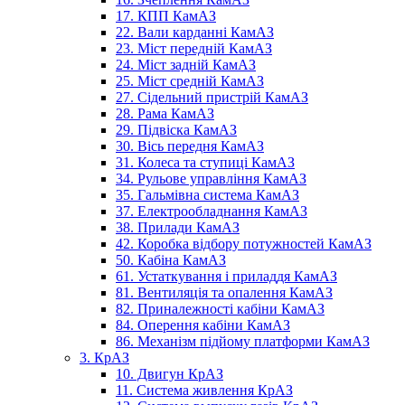
17. КПП КамАЗ
22. Вали карданні КамАЗ
23. Міст передній КамАЗ
24. Міст задній КамАЗ
25. Міст средній КамАЗ
27. Сідельний пристрій КамАЗ
28. Рама КамАЗ
29. Підвіска КамАЗ
30. Вісь передня КамАЗ
31. Колеса та ступиці КамАЗ
34. Рульове управління КамАЗ
35. Гальмівна система КамАЗ
37. Електрообладнання КамАЗ
38. Прилади КамАЗ
42. Коробка відбору потужностей КамАЗ
50. Кабіна КамАЗ
61. Устаткування і приладдя КамАЗ
81. Вентиляція та опалення КамАЗ
82. Приналежності кабіни КамАЗ
84. Оперення кабіни КамАЗ
86. Механізм підйому платформи КамАЗ
3. КрАЗ
10. Двигун КрАЗ
11. Система живлення КрАЗ