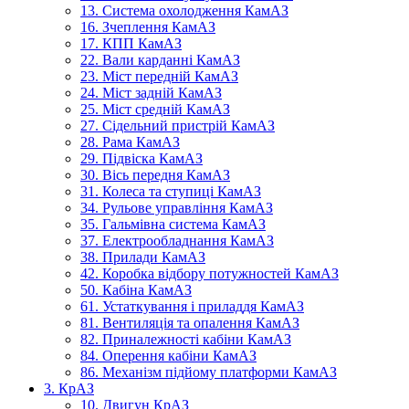
13. Система охолодження КамАЗ
16. Зчеплення КамАЗ
17. КПП КамАЗ
22. Вали карданні КамАЗ
23. Міст передній КамАЗ
24. Міст задній КамАЗ
25. Міст средній КамАЗ
27. Сідельний пристрій КамАЗ
28. Рама КамАЗ
29. Підвіска КамАЗ
30. Вісь передня КамАЗ
31. Колеса та ступиці КамАЗ
34. Рульове управління КамАЗ
35. Гальмівна система КамАЗ
37. Електрообладнання КамАЗ
38. Прилади КамАЗ
42. Коробка відбору потужностей КамАЗ
50. Кабіна КамАЗ
61. Устаткування і приладдя КамАЗ
81. Вентиляція та опалення КамАЗ
82. Приналежності кабіни КамАЗ
84. Оперення кабіни КамАЗ
86. Механізм підйому платформи КамАЗ
3. КрАЗ
10. Двигун КрАЗ