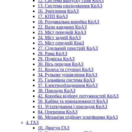
12. Система выпуску газів КрАЗ
13. Система охолодження КрАЗ
16. Зчеплення КрАЗ
17. КПП КрАЗ
18. Роздавальна коробка КрАЗ
22. Вали карданні КрАЗ
23. Міст передній КрАЗ
24. Міст задній КрАЗ
25. Міст середній КраЗ
27. Сідельний пристрій КрАЗ
28. Рама КрАЗ
29. Підвіска КрАЗ
30. Вісь передня КрАЗ
31. Колеса та ступиці КрАЗ
34. Рульове управління КрАЗ
35. Гальмівна система КрАЗ
37. Електрообладнання КрАЗ
38. Прилади КрАЗ
42. Коробка відбору потужностей КрАЗ
50. Кабіна та приналежності КрАЗ
61. Устаткування і приладдя КрАЗ
84. Оперення КрАЗ
86. Механізм підйому платформи КрАЗ
4. ГАЗ
10. Двигун ГАЗ