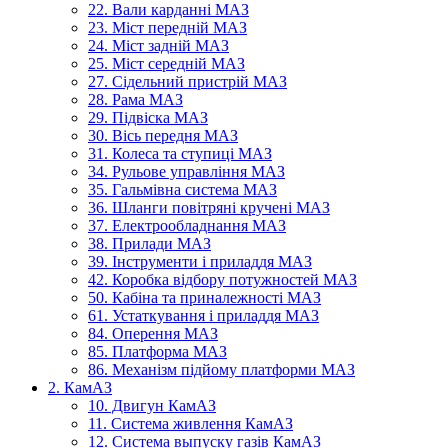
22. Вали карданні МАЗ
23. Міст передній МАЗ
24. Міст задній МАЗ
25. Міст середній МАЗ
27. Сідельний пристрій МАЗ
28. Рама МАЗ
29. Підвіска МАЗ
30. Вісь передня МАЗ
31. Колеса та ступиці МАЗ
34. Рульове управління МАЗ
35. Гальмівна система МАЗ
36. Шланги повітряні кручені МАЗ
37. Електрообладнання МАЗ
38. Прилади МАЗ
39. Інструменти і приладдя МАЗ
42. Коробка відбору потужностей МАЗ
50. Кабіна та приналежності МАЗ
61. Устаткування і приладдя МАЗ
84. Оперення МАЗ
85. Платформа МАЗ
86. Механізм підйому платформи МАЗ
2. КамАЗ
10. Двигун КамАЗ
11. Система живлення КамАЗ
12. Система выпуску газів КамАЗ