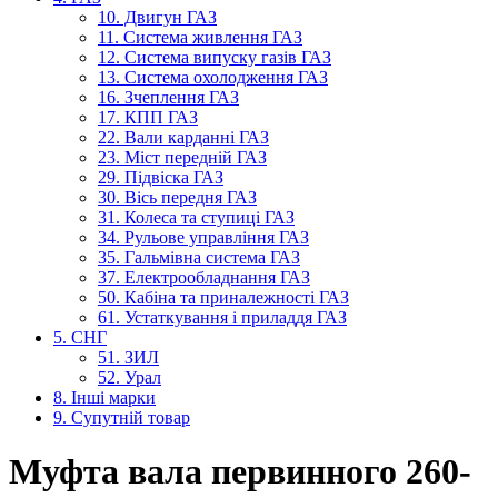
10. Двигун ГАЗ
11. Система живлення ГАЗ
12. Система випуску газів ГАЗ
13. Система охолодження ГАЗ
16. Зчеплення ГАЗ
17. КПП ГАЗ
22. Вали карданні ГАЗ
23. Міст передній ГАЗ
29. Підвіска ГАЗ
30. Вісь передня ГАЗ
31. Колеса та ступиці ГАЗ
34. Рульове управління ГАЗ
35. Гальмівна система ГАЗ
37. Електрообладнання ГАЗ
50. Кабіна та приналежності ГАЗ
61. Устаткування і приладдя ГАЗ
5. СНГ
51. ЗИЛ
52. Урал
8. Інші марки
9. Супутній товар
Муфта вала первинного 260-