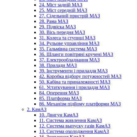
24. Міст задній МАЗ
25. Міст середній МАЗ
27. Сідельний пристрій МАЗ
28. Рама МАЗ
29. Підвіска МАЗ
30. Вісь передня МАЗ
31. Колеса та ступиці МАЗ
34. Рульове управління МАЗ
35. Гальмівна система МАЗ
36. Шланги повітряні кручені МАЗ
37. Електрообладнання МАЗ
38. Прилади МАЗ
39. Інструменти і приладдя МАЗ
42. Коробка відбору потужностей МАЗ
50. Кабіна та приналежності МАЗ
61. Устаткування і приладдя МАЗ
84. Оперення МАЗ
85. Платформа МАЗ
86. Механізм підйому платформи МАЗ
2. КамАЗ
10. Двигун КамАЗ
11. Система живлення КамАЗ
12. Система выпуску газів КамАЗ
13. Система охолодження КамАЗ
16. Зчеплення КамАЗ