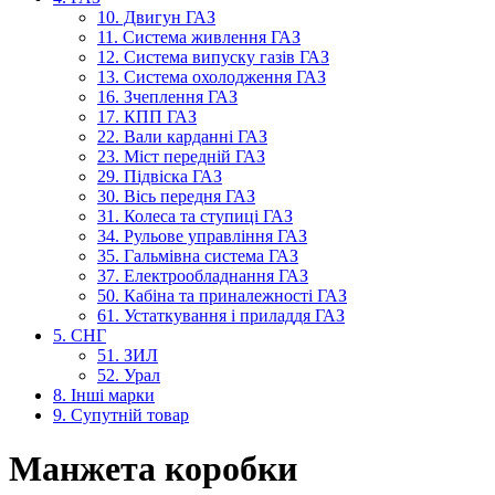
10. Двигун ГАЗ
11. Система живлення ГАЗ
12. Система випуску газів ГАЗ
13. Система охолодження ГАЗ
16. Зчеплення ГАЗ
17. КПП ГАЗ
22. Вали карданні ГАЗ
23. Міст передній ГАЗ
29. Підвіска ГАЗ
30. Вісь передня ГАЗ
31. Колеса та ступиці ГАЗ
34. Рульове управління ГАЗ
35. Гальмівна система ГАЗ
37. Електрообладнання ГАЗ
50. Кабіна та приналежності ГАЗ
61. Устаткування і приладдя ГАЗ
5. СНГ
51. ЗИЛ
52. Урал
8. Інші марки
9. Супутній товар
Манжета коробки