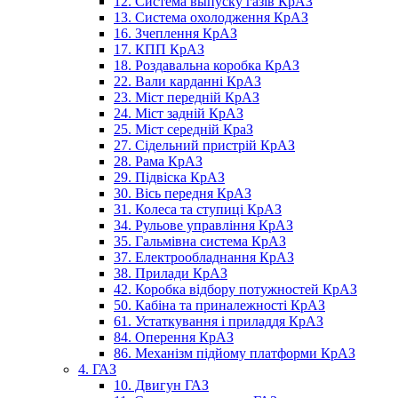
12. Система выпуску газів КрАЗ
13. Система охолодження КрАЗ
16. Зчеплення КрАЗ
17. КПП КрАЗ
18. Роздавальна коробка КрАЗ
22. Вали карданні КрАЗ
23. Міст передній КрАЗ
24. Міст задній КрАЗ
25. Міст середній КраЗ
27. Сідельний пристрій КрАЗ
28. Рама КрАЗ
29. Підвіска КрАЗ
30. Вісь передня КрАЗ
31. Колеса та ступиці КрАЗ
34. Рульове управління КрАЗ
35. Гальмівна система КрАЗ
37. Електрообладнання КрАЗ
38. Прилади КрАЗ
42. Коробка відбору потужностей КрАЗ
50. Кабіна та приналежності КрАЗ
61. Устаткування і приладдя КрАЗ
84. Оперення КрАЗ
86. Механізм підйому платформи КрАЗ
4. ГАЗ
10. Двигун ГАЗ