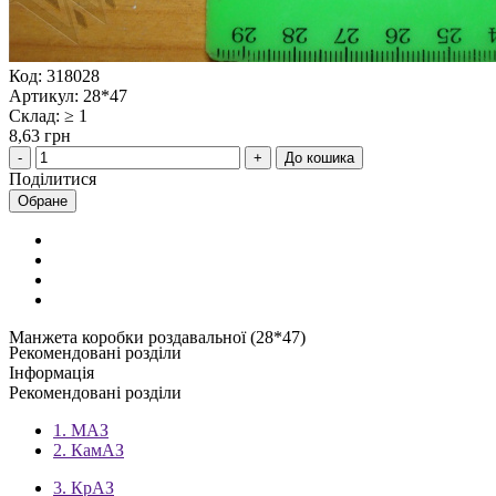
Код: 318028
Артикул: 28*47
Склад: ≥ 1
8,63 грн
До кошика
Поділитися
Обране
Манжета коробки роздавальної (28*47)
Рекомендовані розділи
Інформація
Рекомендовані розділи
1. МАЗ
2. КамАЗ
3. КрАЗ