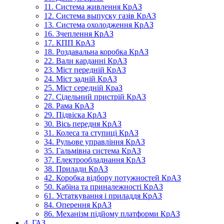
11. Система живлення КрАЗ
12. Система выпуску газів КрАЗ
13. Система охолодження КрАЗ
16. Зчеплення КрАЗ
17. КПП КрАЗ
18. Роздавальна коробка КрАЗ
22. Вали карданні КрАЗ
23. Міст передній КрАЗ
24. Міст задній КрАЗ
25. Міст середній КраЗ
27. Сідельний пристрій КрАЗ
28. Рама КрАЗ
29. Підвіска КрАЗ
30. Вісь передня КрАЗ
31. Колеса та ступиці КрАЗ
34. Рульове управління КрАЗ
35. Гальмівна система КрАЗ
37. Електрообладнання КрАЗ
38. Прилади КрАЗ
42. Коробка відбору потужностей КрАЗ
50. Кабіна та приналежності КрАЗ
61. Устаткування і приладдя КрАЗ
84. Оперення КрАЗ
86. Механізм підйому платформи КрАЗ
4. ГАЗ