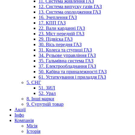
11. Система живлення ГАЗ
12. Система випуску газів ГАЗ
13. Система охолодження ГАЗ
16. Зчеплення ГАЗ
17. КПП ГАЗ
22. Вали карданні ГАЗ
23. Міст передній ГАЗ
29. Підвіска ГАЗ
30. Вісь передня ГАЗ
31. Колеса та ступиці ГАЗ
34. Рульове управління ГАЗ
35. Гальмівна система ГАЗ
37. Електрообладнання ГАЗ
50. Кабіна та приналежності ГАЗ
61. Устаткування і приладдя ГАЗ
5. СНГ
51. ЗИЛ
52. Урал
8. Інші марки
9. Супутній товар
Акції
Інфо
Компанія
Місія
Історія