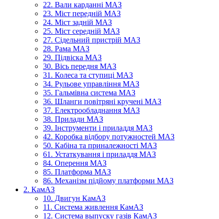
22. Вали карданні МАЗ
23. Міст передній МАЗ
24. Міст задній МАЗ
25. Міст середній МАЗ
27. Сідельний пристрій МАЗ
28. Рама МАЗ
29. Підвіска МАЗ
30. Вісь передня МАЗ
31. Колеса та ступиці МАЗ
34. Рульове управління МАЗ
35. Гальмівна система МАЗ
36. Шланги повітряні кручені МАЗ
37. Електрообладнання МАЗ
38. Прилади МАЗ
39. Інструменти і приладдя МАЗ
42. Коробка відбору потужностей МАЗ
50. Кабіна та приналежності МАЗ
61. Устаткування і приладдя МАЗ
84. Оперення МАЗ
85. Платформа МАЗ
86. Механізм підйому платформи МАЗ
2. КамАЗ
10. Двигун КамАЗ
11. Система живлення КамАЗ
12. Система выпуску газів КамАЗ