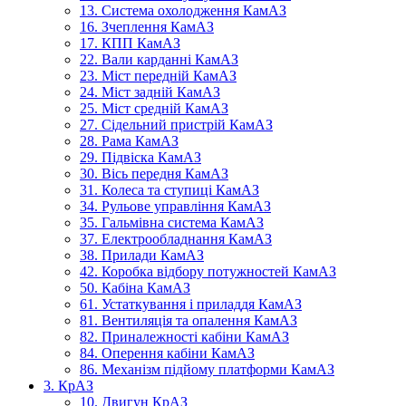
13. Система охолодження КамАЗ
16. Зчеплення КамАЗ
17. КПП КамАЗ
22. Вали карданні КамАЗ
23. Міст передній КамАЗ
24. Міст задній КамАЗ
25. Міст средній КамАЗ
27. Сідельний пристрій КамАЗ
28. Рама КамАЗ
29. Підвіска КамАЗ
30. Вісь передня КамАЗ
31. Колеса та ступиці КамАЗ
34. Рульове управління КамАЗ
35. Гальмівна система КамАЗ
37. Електрообладнання КамАЗ
38. Прилади КамАЗ
42. Коробка відбору потужностей КамАЗ
50. Кабіна КамАЗ
61. Устаткування і приладдя КамАЗ
81. Вентиляція та опалення КамАЗ
82. Приналежності кабіни КамАЗ
84. Оперення кабіни КамАЗ
86. Механізм підйому платформи КамАЗ
3. КрАЗ
10. Двигун КрАЗ