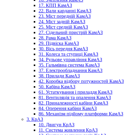
17. КПП КамАЗ
22. Вали карданні КамАЗ
23. Міст передній КамАЗ
24. Міст задній КамАЗ
25. Міст средній КамАЗ
27. Сідельний пристрій КамАЗ
28. Рама КамАЗ
29. Підвіска КамАЗ
30. Вісь передня КамАЗ
31. Колеса та ступиці КамАЗ
34. Рульове управління КамАЗ
35. Гальмівна система КамАЗ
37. Електрообладнання КамАЗ
38. Прилади КамАЗ
42. Коробка відбору потужностей КамАЗ
50. Кабіна КамАЗ
61. Устаткування і приладдя КамАЗ
81. Вентиляція та опалення КамАЗ
82. Приналежності кабіни КамАЗ
84. Оперення кабіни КамАЗ
86. Механізм підйому платформи КамАЗ
3. КрАЗ
10. Двигун КрАЗ
11. Система живлення КрАЗ