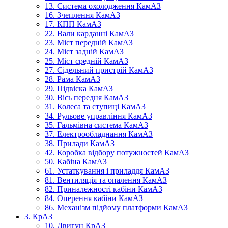
13. Система охолодження КамАЗ
16. Зчеплення КамАЗ
17. КПП КамАЗ
22. Вали карданні КамАЗ
23. Міст передній КамАЗ
24. Міст задній КамАЗ
25. Міст средній КамАЗ
27. Сідельний пристрій КамАЗ
28. Рама КамАЗ
29. Підвіска КамАЗ
30. Вісь передня КамАЗ
31. Колеса та ступиці КамАЗ
34. Рульове управління КамАЗ
35. Гальмівна система КамАЗ
37. Електрообладнання КамАЗ
38. Прилади КамАЗ
42. Коробка відбору потужностей КамАЗ
50. Кабіна КамАЗ
61. Устаткування і приладдя КамАЗ
81. Вентиляція та опалення КамАЗ
82. Приналежності кабіни КамАЗ
84. Оперення кабіни КамАЗ
86. Механізм підйому платформи КамАЗ
3. КрАЗ
10. Двигун КрАЗ