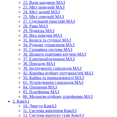
22. Вали карданні МАЗ
23. Міст передній МАЗ
24. Міст задній МАЗ
25. Міст середній МАЗ
27. Сідельний пристрій МАЗ
28. Рама МАЗ
29. Підвіска МАЗ
30. Вісь передня МАЗ
31. Колеса та ступиці МАЗ
34. Рульове управління МАЗ
35. Гальмівна система МАЗ
36. Шланги повітряні кручені МАЗ
37. Електрообладнання МАЗ
38. Прилади МАЗ
39. Інструменти і приладдя МАЗ
42. Коробка відбору потужностей МАЗ
50. Кабіна та приналежності МАЗ
61. Устаткування і приладдя МАЗ
84. Оперення МАЗ
85. Платформа МАЗ
86. Механізм підйому платформи МАЗ
2. КамАЗ
10. Двигун КамАЗ
11. Система живлення КамАЗ
12. Система выпуску газів КамАЗ