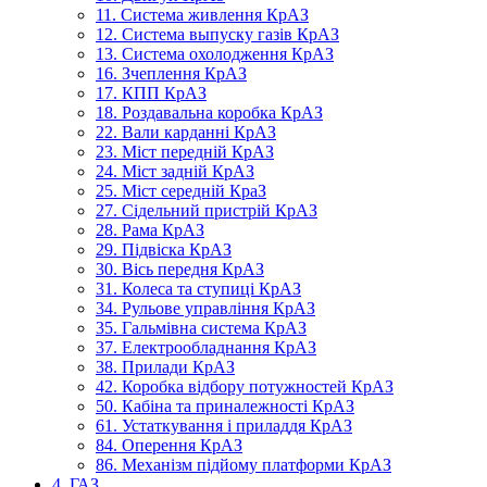
11. Система живлення КрАЗ
12. Система выпуску газів КрАЗ
13. Система охолодження КрАЗ
16. Зчеплення КрАЗ
17. КПП КрАЗ
18. Роздавальна коробка КрАЗ
22. Вали карданні КрАЗ
23. Міст передній КрАЗ
24. Міст задній КрАЗ
25. Міст середній КраЗ
27. Сідельний пристрій КрАЗ
28. Рама КрАЗ
29. Підвіска КрАЗ
30. Вісь передня КрАЗ
31. Колеса та ступиці КрАЗ
34. Рульове управління КрАЗ
35. Гальмівна система КрАЗ
37. Електрообладнання КрАЗ
38. Прилади КрАЗ
42. Коробка відбору потужностей КрАЗ
50. Кабіна та приналежності КрАЗ
61. Устаткування і приладдя КрАЗ
84. Оперення КрАЗ
86. Механізм підйому платформи КрАЗ
4. ГАЗ