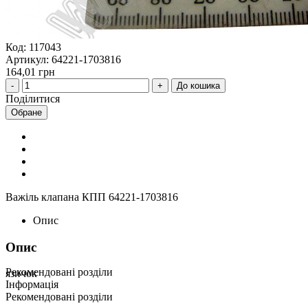
Код: 117043
Артикул: 64221-1703816
164,01 грн
До кошика
Поділитися
Обране
Важіль клапана КПП 64221-1703816
Опис
Опис
Рекомендовані розділи
язичок
Інформація
Рекомендовані розділи