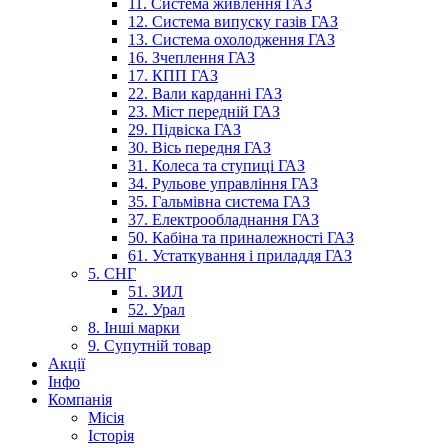
11. Система живлення ГАЗ
12. Система випуску газів ГАЗ
13. Система охолодження ГАЗ
16. Зчеплення ГАЗ
17. КПП ГАЗ
22. Вали карданні ГАЗ
23. Міст передній ГАЗ
29. Підвіска ГАЗ
30. Вісь передня ГАЗ
31. Колеса та ступиці ГАЗ
34. Рульове управління ГАЗ
35. Гальмівна система ГАЗ
37. Електрообладнання ГАЗ
50. Кабіна та приналежності ГАЗ
61. Устаткування і приладдя ГАЗ
5. СНГ
51. ЗИЛ
52. Урал
8. Інші марки
9. Супутній товар
Акції
Інфо
Компанія
Місія
Історія