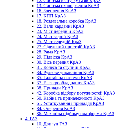
12. Система выпуску газів КрАЗ
13. Система охолодження КрАЗ
16. Зчеплення КрАЗ
17. КПП КрАЗ
18. Роздавальна коробка КрАЗ
22. Вали карданні КрАЗ
23. Міст передній КрАЗ
24. Міст задній КрАЗ
25. Міст середній КраЗ
27. Сідельний пристрій КрАЗ
28. Рама КрАЗ
29. Підвіска КрАЗ
30. Вісь передня КрАЗ
31. Колеса та ступиці КрАЗ
34. Рульове управління КрАЗ
35. Гальмівна система КрАЗ
37. Електрообладнання КрАЗ
38. Прилади КрАЗ
42. Коробка відбору потужностей КрАЗ
50. Кабіна та приналежності КрАЗ
61. Устаткування і приладдя КрАЗ
84. Оперення КрАЗ
86. Механізм підйому платформи КрАЗ
4. ГАЗ
10. Двигун ГАЗ