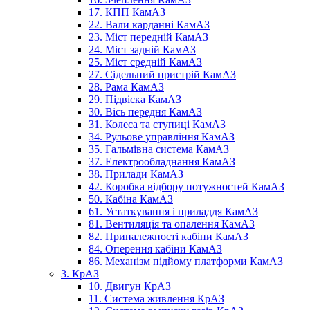
17. КПП КамАЗ
22. Вали карданні КамАЗ
23. Міст передній КамАЗ
24. Міст задній КамАЗ
25. Міст средній КамАЗ
27. Сідельний пристрій КамАЗ
28. Рама КамАЗ
29. Підвіска КамАЗ
30. Вісь передня КамАЗ
31. Колеса та ступиці КамАЗ
34. Рульове управління КамАЗ
35. Гальмівна система КамАЗ
37. Електрообладнання КамАЗ
38. Прилади КамАЗ
42. Коробка відбору потужностей КамАЗ
50. Кабіна КамАЗ
61. Устаткування і приладдя КамАЗ
81. Вентиляція та опалення КамАЗ
82. Приналежності кабіни КамАЗ
84. Оперення кабіни КамАЗ
86. Механізм підйому платформи КамАЗ
3. КрАЗ
10. Двигун КрАЗ
11. Система живлення КрАЗ