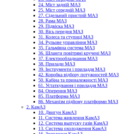
24. Міст задній МАЗ
25. Міст середній МАЗ
27. Сідельний пристрій МАЗ
28. Рама МАЗ
29. Підвіска МАЗ
30. Вісь передня МАЗ
31. Колеса та ступиці МАЗ
34. Рульове управління МАЗ
35. Гальмівна система МАЗ
36. Шланги повітряні кручені МАЗ
37. Електрообладнання МАЗ
38. Прилади МАЗ
39. Інструменти і приладдя МАЗ
42. Коробка відбору потужностей МАЗ
50. Кабіна та приналежності МАЗ
61. Устаткування і приладдя МАЗ
84. Оперення МАЗ
85. Платформа МАЗ
86. Механізм підйому платформи МАЗ
2. КамАЗ
10. Двигун КамАЗ
11. Система живлення КамАЗ
12. Система выпуску газів КамАЗ
13. Система охолодження КамАЗ
16. Зчеплення КамАЗ