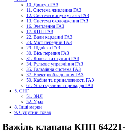
10. Двигун ГАЗ
11. Система живлення ГАЗ
12. Система випуску газів ГАЗ
13. Система охолодження ГАЗ
16. Зчеплення ГАЗ
17. КПП ГАЗ
22. Вали карданні ГАЗ
23. Міст передній ГАЗ
29. Підвіска ГАЗ
30. Вісь передня ГАЗ
31. Колеса та ступиці ГАЗ
34. Рульове управління ГАЗ
35. Гальмівна система ГАЗ
37. Електрообладнання ГАЗ
50. Кабіна та приналежності ГАЗ
61. Устаткування і приладдя ГАЗ
5. СНГ
51. ЗИЛ
52. Урал
8. Інші марки
9. Супутній товар
Важіль клапана КПП 64221-