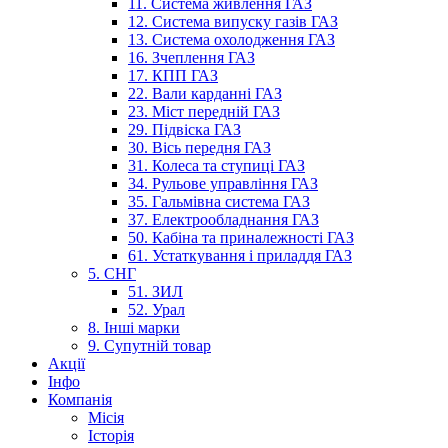
11. Система живлення ГАЗ
12. Система випуску газів ГАЗ
13. Система охолодження ГАЗ
16. Зчеплення ГАЗ
17. КПП ГАЗ
22. Вали карданні ГАЗ
23. Міст передній ГАЗ
29. Підвіска ГАЗ
30. Вісь передня ГАЗ
31. Колеса та ступиці ГАЗ
34. Рульове управління ГАЗ
35. Гальмівна система ГАЗ
37. Електрообладнання ГАЗ
50. Кабіна та приналежності ГАЗ
61. Устаткування і приладдя ГАЗ
5. СНГ
51. ЗИЛ
52. Урал
8. Інші марки
9. Супутній товар
Акції
Інфо
Компанія
Місія
Історія