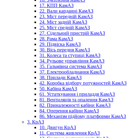
17. КПП КамАЗ
22. Вали карданні КамАЗ
23. Міст передній КамАЗ
24. Міст задній КамАЗ
25. Міст средній КамАЗ
27. Сідельний пристрій КамАЗ
28. Рама КамАЗ
29. Підвіска КамАЗ
30. Вісь передня КамАЗ
31. Колеса та ступиці КамАЗ
34. Рульове управління КамАЗ
35. Гальмівна система КамАЗ
37. Електрообладнання КамАЗ
38. Прилади КамАЗ
42. Коробка відбору потужностей КамАЗ
50. Кабіна КамАЗ
61. Устаткування і приладдя КамАЗ
81. Вентиляція та опалення КамАЗ
82. Приналежності кабіни КамАЗ
84. Оперення кабіни КамАЗ
86. Механізм підйому платформи КамАЗ
3. КрАЗ
10. Двигун КрАЗ
11. Система живлення КрАЗ