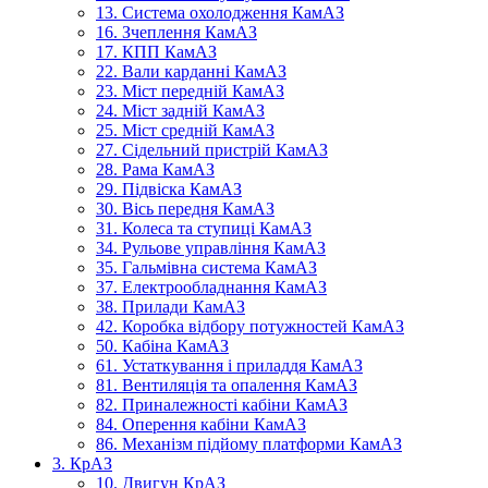
13. Система охолодження КамАЗ
16. Зчеплення КамАЗ
17. КПП КамАЗ
22. Вали карданні КамАЗ
23. Міст передній КамАЗ
24. Міст задній КамАЗ
25. Міст средній КамАЗ
27. Сідельний пристрій КамАЗ
28. Рама КамАЗ
29. Підвіска КамАЗ
30. Вісь передня КамАЗ
31. Колеса та ступиці КамАЗ
34. Рульове управління КамАЗ
35. Гальмівна система КамАЗ
37. Електрообладнання КамАЗ
38. Прилади КамАЗ
42. Коробка відбору потужностей КамАЗ
50. Кабіна КамАЗ
61. Устаткування і приладдя КамАЗ
81. Вентиляція та опалення КамАЗ
82. Приналежності кабіни КамАЗ
84. Оперення кабіни КамАЗ
86. Механізм підйому платформи КамАЗ
3. КрАЗ
10. Двигун КрАЗ