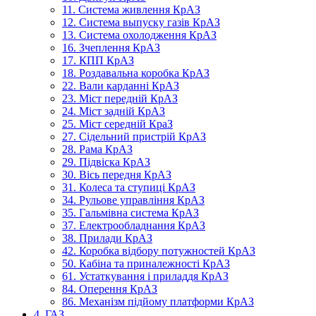
11. Система живлення КрАЗ
12. Система выпуску газів КрАЗ
13. Система охолодження КрАЗ
16. Зчеплення КрАЗ
17. КПП КрАЗ
18. Роздавальна коробка КрАЗ
22. Вали карданні КрАЗ
23. Міст передній КрАЗ
24. Міст задній КрАЗ
25. Міст середній КраЗ
27. Сідельний пристрій КрАЗ
28. Рама КрАЗ
29. Підвіска КрАЗ
30. Вісь передня КрАЗ
31. Колеса та ступиці КрАЗ
34. Рульове управління КрАЗ
35. Гальмівна система КрАЗ
37. Електрообладнання КрАЗ
38. Прилади КрАЗ
42. Коробка відбору потужностей КрАЗ
50. Кабіна та приналежності КрАЗ
61. Устаткування і приладдя КрАЗ
84. Оперення КрАЗ
86. Механізм підйому платформи КрАЗ
4. ГАЗ