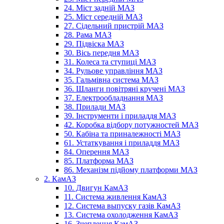
24. Міст задній МАЗ
25. Міст середній МАЗ
27. Сідельний пристрій МАЗ
28. Рама МАЗ
29. Підвіска МАЗ
30. Вісь передня МАЗ
31. Колеса та ступиці МАЗ
34. Рульове управління МАЗ
35. Гальмівна система МАЗ
36. Шланги повітряні кручені МАЗ
37. Електрообладнання МАЗ
38. Прилади МАЗ
39. Інструменти і приладдя МАЗ
42. Коробка відбору потужностей МАЗ
50. Кабіна та приналежності МАЗ
61. Устаткування і приладдя МАЗ
84. Оперення МАЗ
85. Платформа МАЗ
86. Механізм підйому платформи МАЗ
2. КамАЗ
10. Двигун КамАЗ
11. Система живлення КамАЗ
12. Система выпуску газів КамАЗ
13. Система охолодження КамАЗ
16. Зчеплення КамАЗ