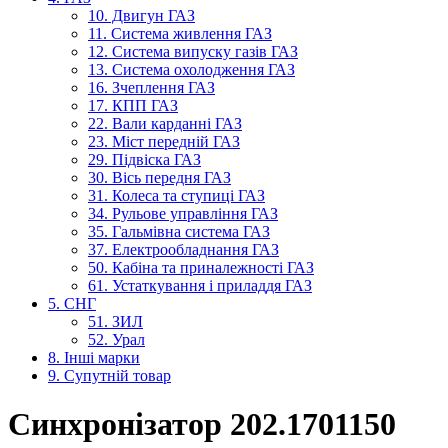
10. Двигун ГАЗ
11. Система живлення ГАЗ
12. Система випуску газів ГАЗ
13. Система охолодження ГАЗ
16. Зчеплення ГАЗ
17. КПП ГАЗ
22. Вали карданні ГАЗ
23. Міст передній ГАЗ
29. Підвіска ГАЗ
30. Вісь передня ГАЗ
31. Колеса та ступиці ГАЗ
34. Рульове управління ГАЗ
35. Гальмівна система ГАЗ
37. Електрообладнання ГАЗ
50. Кабіна та приналежності ГАЗ
61. Устаткування і приладдя ГАЗ
5. СНГ
51. ЗИЛ
52. Урал
8. Інші марки
9. Супутній товар
Синхронізатор 202.1701150