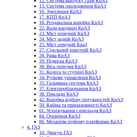
12. Система выпуску газів КрАЗ
13. Система охолодження КрАЗ
16. Зчеплення КрАЗ
17. КПП КрАЗ
18. Роздавальна коробка КрАЗ
22. Вали карданні КрАЗ
23. Міст передній КрАЗ
24. Міст задній КрАЗ
25. Міст середній КраЗ
27. Сідельний пристрій КрАЗ
28. Рама КрАЗ
29. Підвіска КрАЗ
30. Вісь передня КрАЗ
31. Колеса та ступиці КрАЗ
34. Рульове управління КрАЗ
35. Гальмівна система КрАЗ
37. Електрообладнання КрАЗ
38. Прилади КрАЗ
42. Коробка відбору потужностей КрАЗ
50. Кабіна та приналежності КрАЗ
61. Устаткування і приладдя КрАЗ
84. Оперення КрАЗ
86. Механізм підйому платформи КрАЗ
4. ГАЗ
10. Двигун ГАЗ