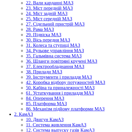
22. Вали карданні МАЗ
23. Міст передній МАЗ
24. Міст задній МАЗ
25. Міст середній МАЗ
27. Сідельний пристрій МАЗ
28. Рама МАЗ
29. Підвіска МАЗ
30. Вісь передня МАЗ
31. Колеса та ступиці МАЗ
34. Рульове управління МАЗ
35. Гальмівна система МАЗ
36. Шланги повітряні кручені МАЗ
37. Електрообладнання МАЗ
38. Прилади МАЗ
39. Інструменти і приладдя МАЗ
42. Коробка відбору потужностей МАЗ
50. Кабіна та приналежності МАЗ
61. Устаткування і приладдя МАЗ
84. Оперення МАЗ
85. Платформа МАЗ
86. Механізм підйому платформи МАЗ
2. КамАЗ
10. Двигун КамАЗ
11. Система живлення КамАЗ
12. Система выпуску газів КамАЗ