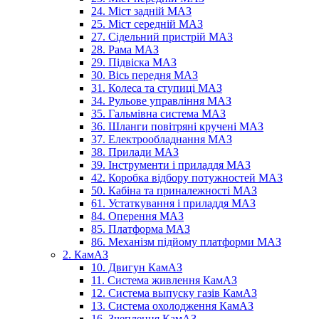
24. Міст задній МАЗ
25. Міст середній МАЗ
27. Сідельний пристрій МАЗ
28. Рама МАЗ
29. Підвіска МАЗ
30. Вісь передня МАЗ
31. Колеса та ступиці МАЗ
34. Рульове управління МАЗ
35. Гальмівна система МАЗ
36. Шланги повітряні кручені МАЗ
37. Електрообладнання МАЗ
38. Прилади МАЗ
39. Інструменти і приладдя МАЗ
42. Коробка відбору потужностей МАЗ
50. Кабіна та приналежності МАЗ
61. Устаткування і приладдя МАЗ
84. Оперення МАЗ
85. Платформа МАЗ
86. Механізм підйому платформи МАЗ
2. КамАЗ
10. Двигун КамАЗ
11. Система живлення КамАЗ
12. Система выпуску газів КамАЗ
13. Система охолодження КамАЗ
16. Зчеплення КамАЗ