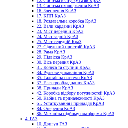
12. Система выпуску газів КрАЗ
13. Система охолодження КрАЗ
16. Зчеплення КрАЗ
17. КПП КрАЗ
18. Роздавальна коробка КрАЗ
22. Вали карданні КрАЗ
23. Міст передній КрАЗ
24. Міст задній КрАЗ
25. Міст середній КраЗ
27. Сідельний пристрій КрАЗ
28. Рама КрАЗ
29. Підвіска КрАЗ
30. Вісь передня КрАЗ
31. Колеса та ступиці КрАЗ
34. Рульове управління КрАЗ
35. Гальмівна система КрАЗ
37. Електрообладнання КрАЗ
38. Прилади КрАЗ
42. Коробка відбору потужностей КрАЗ
50. Кабіна та приналежності КрАЗ
61. Устаткування і приладдя КрАЗ
84. Оперення КрАЗ
86. Механізм підйому платформи КрАЗ
4. ГАЗ
10. Двигун ГАЗ