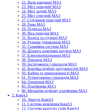
22. Вали карданні МАЗ
23. Міст передній МАЗ
24. Міст задній МАЗ
25. Міст середній МАЗ
27. Сідельний пристрій МАЗ
28. Рама МАЗ
29. Підвіска МАЗ
30. Вісь передня МАЗ
31. Колеса та ступиці МАЗ
34. Рульове управління МАЗ
35. Гальмівна система МАЗ
36. Шланги повітряні кручені МАЗ
37. Електрообладнання МАЗ
38. Прилади МАЗ
39. Інструменти і приладдя МАЗ
42. Коробка відбору потужностей МАЗ
50. Кабіна та приналежності МАЗ
61. Устаткування і приладдя МАЗ
84. Оперення МАЗ
85. Платформа МАЗ
86. Механізм підйому платформи МАЗ
2. КамАЗ
10. Двигун КамАЗ
11. Система живлення КамАЗ
12. Система выпуску газів КамАЗ