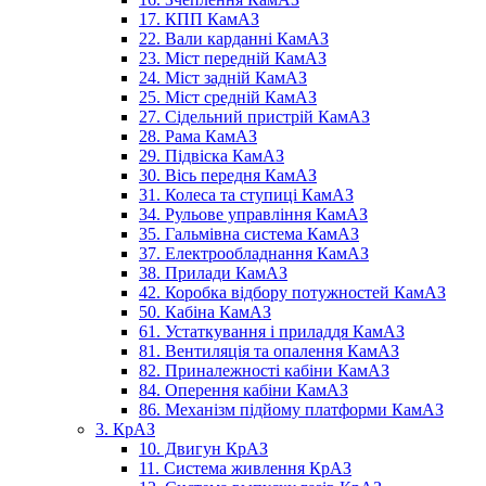
17. КПП КамАЗ
22. Вали карданні КамАЗ
23. Міст передній КамАЗ
24. Міст задній КамАЗ
25. Міст средній КамАЗ
27. Сідельний пристрій КамАЗ
28. Рама КамАЗ
29. Підвіска КамАЗ
30. Вісь передня КамАЗ
31. Колеса та ступиці КамАЗ
34. Рульове управління КамАЗ
35. Гальмівна система КамАЗ
37. Електрообладнання КамАЗ
38. Прилади КамАЗ
42. Коробка відбору потужностей КамАЗ
50. Кабіна КамАЗ
61. Устаткування і приладдя КамАЗ
81. Вентиляція та опалення КамАЗ
82. Приналежності кабіни КамАЗ
84. Оперення кабіни КамАЗ
86. Механізм підйому платформи КамАЗ
3. КрАЗ
10. Двигун КрАЗ
11. Система живлення КрАЗ