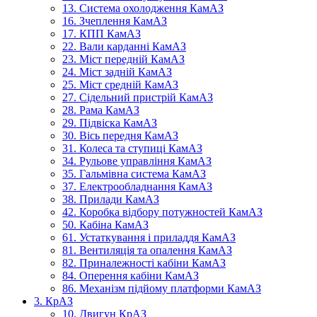
13. Система охолодження КамАЗ
16. Зчеплення КамАЗ
17. КПП КамАЗ
22. Вали карданні КамАЗ
23. Міст передній КамАЗ
24. Міст задній КамАЗ
25. Міст средній КамАЗ
27. Сідельний пристрій КамАЗ
28. Рама КамАЗ
29. Підвіска КамАЗ
30. Вісь передня КамАЗ
31. Колеса та ступиці КамАЗ
34. Рульове управління КамАЗ
35. Гальмівна система КамАЗ
37. Електрообладнання КамАЗ
38. Прилади КамАЗ
42. Коробка відбору потужностей КамАЗ
50. Кабіна КамАЗ
61. Устаткування і приладдя КамАЗ
81. Вентиляція та опалення КамАЗ
82. Приналежності кабіни КамАЗ
84. Оперення кабіни КамАЗ
86. Механізм підйому платформи КамАЗ
3. КрАЗ
10. Двигун КрАЗ