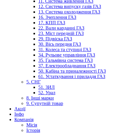
11. Система живлення ГАЗ
12. Система випуску газів ГАЗ
13. Система охолодження ГАЗ
16. Зчеплення ГАЗ
17. КПП ГАЗ
22. Вали карданні ГАЗ
23. Міст передній ГАЗ
29. Підвіска ГАЗ
30. Вісь передня ГАЗ
31. Колеса та ступиці ГАЗ
34. Рульове управління ГАЗ
35. Гальмівна система ГАЗ
37. Електрообладнання ГАЗ
50. Кабіна та приналежності ГАЗ
61. Устаткування і приладдя ГАЗ
5. СНГ
51. ЗИЛ
52. Урал
8. Інші марки
9. Супутній товар
Акції
Інфо
Компанія
Місія
Історія