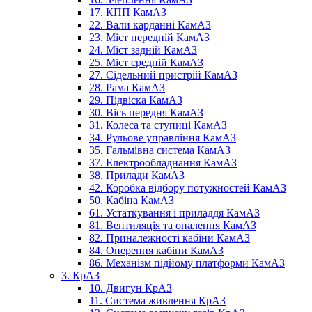
17. КПП КамАЗ
22. Вали карданні КамАЗ
23. Міст передній КамАЗ
24. Міст задній КамАЗ
25. Міст средній КамАЗ
27. Сідельний пристрій КамАЗ
28. Рама КамАЗ
29. Підвіска КамАЗ
30. Вісь передня КамАЗ
31. Колеса та ступиці КамАЗ
34. Рульове управління КамАЗ
35. Гальмівна система КамАЗ
37. Електрообладнання КамАЗ
38. Прилади КамАЗ
42. Коробка відбору потужностей КамАЗ
50. Кабіна КамАЗ
61. Устаткування і приладдя КамАЗ
81. Вентиляція та опалення КамАЗ
82. Приналежності кабіни КамАЗ
84. Оперення кабіни КамАЗ
86. Механізм підйому платформи КамАЗ
3. КрАЗ
10. Двигун КрАЗ
11. Система живлення КрАЗ