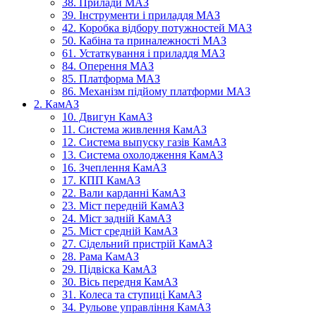
38. Прилади МАЗ
39. Інструменти і приладдя МАЗ
42. Коробка відбору потужностей МАЗ
50. Кабіна та приналежності МАЗ
61. Устаткування і приладдя МАЗ
84. Оперення МАЗ
85. Платформа МАЗ
86. Механізм підйому платформи МАЗ
2. КамАЗ
10. Двигун КамАЗ
11. Система живлення КамАЗ
12. Система выпуску газів КамАЗ
13. Система охолодження КамАЗ
16. Зчеплення КамАЗ
17. КПП КамАЗ
22. Вали карданні КамАЗ
23. Міст передній КамАЗ
24. Міст задній КамАЗ
25. Міст средній КамАЗ
27. Сідельний пристрій КамАЗ
28. Рама КамАЗ
29. Підвіска КамАЗ
30. Вісь передня КамАЗ
31. Колеса та ступиці КамАЗ
34. Рульове управління КамАЗ