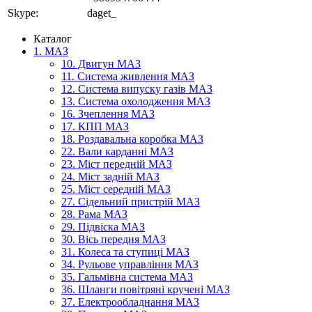
Skype:
daget_
Каталог
1. МАЗ
10. Двигун МАЗ
11. Система живлення МАЗ
12. Система випуску газів МАЗ
13. Система охолодження МАЗ
16. Зчеплення МАЗ
17. КПП МАЗ
18. Роздавальна коробка МАЗ
22. Вали карданні МАЗ
23. Міст передній МАЗ
24. Міст задній МАЗ
25. Міст середній МАЗ
27. Сідельний пристрій МАЗ
28. Рама МАЗ
29. Підвіска МАЗ
30. Вісь передня МАЗ
31. Колеса та ступиці МАЗ
34. Рульове управління МАЗ
35. Гальмівна система МАЗ
36. Шланги повітряні кручені МАЗ
37. Електрообладнання МАЗ