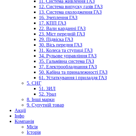
11. Система живлення ГАЗ
12. Система випуску газів ГАЗ
13. Система охолодження ГАЗ
16. Зчеплення ГАЗ
17. КПП ГАЗ
22. Вали карданні ГАЗ
23. Міст передній ГАЗ
29. Підвіска ГАЗ
30. Вісь передня ГАЗ
31. Колеса та ступиці ГАЗ
34. Рульове управління ГАЗ
35. Гальмівна система ГАЗ
37. Електрообладнання ГАЗ
50. Кабіна та приналежності ГАЗ
61. Устаткування і приладдя ГАЗ
5. СНГ
51. ЗИЛ
52. Урал
8. Інші марки
9. Супутній товар
Акції
Інфо
Компанія
Місія
Історія