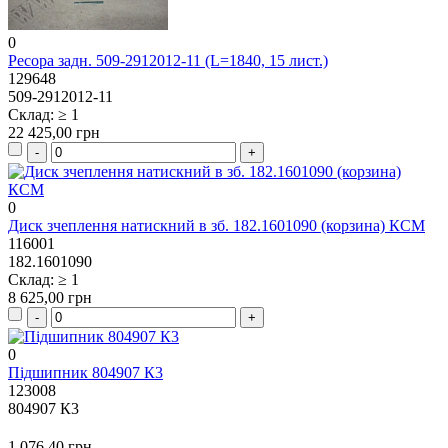
0
Ресора задн. 509-2912012-11 (L=1840, 15 лист.)
129648
509-2912012-11
Склад: ≥ 1
22 425,00 грн
0
Диск зчеплення натискний в зб. 182.1601090 (корзина) КСМ
116001
182.1601090
Склад: ≥ 1
8 625,00 грн
0
Підшипник 804907 К3
123008
804907 К3
1 076,40 грн