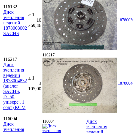
116132
Диск
≥ 1
зчеплення
10
1878003
ведений
369,46
1878003002
SACHS
116217
116217
Диск
зчеплення
ведений
≥ 1
1878004832
3
1878004
(аналог
105,00
SACHS,
D=50,
універс., 1
сорт) КСМ
116004
Диск
116004
Диск
зчеплення
зчеплення
ведений