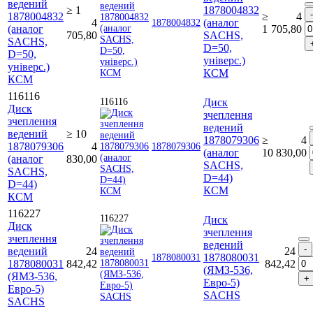
ведений
≥ 1
1878004832
1878004832
≥
4
4
(аналог
1878004832
(аналог
1
705,80
705,80
SACHS,
SACHS,
D=50,
D=50,
універс.)
універс.)
КСМ
КСМ
116116
116116
Диск
Диск
зчеплення
зчеплення
ведений
ведений
≥ 10
1878079306
≥
4
1878079306
4
1878079306
(аналог
10
830,00
(аналог
830,00
SACHS,
SACHS,
D=44)
D=44)
КСМ
КСМ
116227
116227
Диск
Диск
зчеплення
зчеплення
ведений
ведений
24
24
1878080031
1878080031
1878080031
842,42
842,42
(ЯМЗ-536,
(ЯМЗ-536,
Евро-5)
Евро-5)
SACHS
SACHS