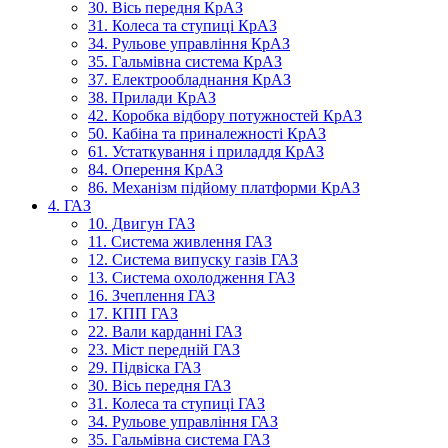
30. Вісь передня КрАЗ
31. Колеса та ступиці КрАЗ
34. Рульове управління КрАЗ
35. Гальмівна система КрАЗ
37. Електрообладнання КрАЗ
38. Прилади КрАЗ
42. Коробка відбору потужностей КрАЗ
50. Кабіна та приналежності КрАЗ
61. Устаткування і приладдя КрАЗ
84. Оперення КрАЗ
86. Механізм підйому платформи КрАЗ
4. ГАЗ
10. Двигун ГАЗ
11. Система живлення ГАЗ
12. Система випуску газів ГАЗ
13. Система охолодження ГАЗ
16. Зчеплення ГАЗ
17. КПП ГАЗ
22. Вали карданні ГАЗ
23. Міст передній ГАЗ
29. Підвіска ГАЗ
30. Вісь передня ГАЗ
31. Колеса та ступиці ГАЗ
34. Рульове управління ГАЗ
35. Гальмівна система ГАЗ