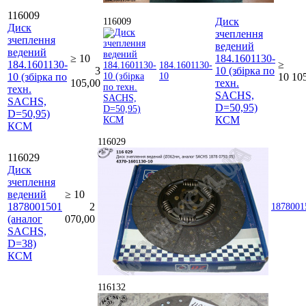
116009
Диск
116009
Диск
зчеплення
зчеплення
ведений
ведений
≥ 10
184.1601130-
184.1601130-
≥
184.1601130-
3
10 (збірка по
10 (збірка по
10
10
10
105,00
техн.
техн.
SACHS,
SACHS,
D=50,95)
D=50,95)
КСМ
КСМ
116029
116029
Диск
зчеплення
ведений
≥ 10
1878001501
2
1878001
(аналог
070,00
SACHS,
D=38)
КСМ
116132