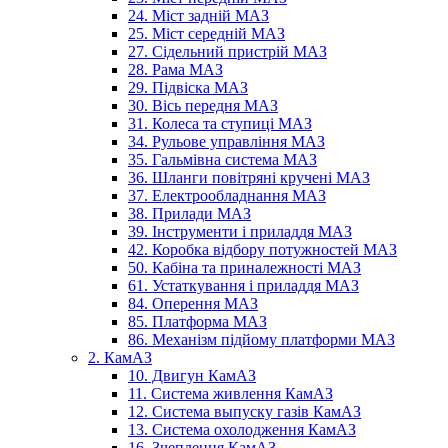
24. Міст задній МАЗ
25. Міст середній МАЗ
27. Сідельний пристрій МАЗ
28. Рама МАЗ
29. Підвіска МАЗ
30. Вісь передня МАЗ
31. Колеса та ступиці МАЗ
34. Рульове управління МАЗ
35. Гальмівна система МАЗ
36. Шланги повітряні кручені МАЗ
37. Електрообладнання МАЗ
38. Прилади МАЗ
39. Інструменти і приладдя МАЗ
42. Коробка відбору потужностей МАЗ
50. Кабіна та приналежності МАЗ
61. Устаткування і приладдя МАЗ
84. Оперення МАЗ
85. Платформа МАЗ
86. Механізм підйому платформи МАЗ
2. КамАЗ
10. Двигун КамАЗ
11. Система живлення КамАЗ
12. Система выпуску газів КамАЗ
13. Система охолодження КамАЗ
16. Зчеплення КамАЗ