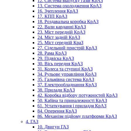
12. Система выпуску газів КрАЗ
13. Система охолодження КрАЗ
16. Зчеплення КрАЗ
17. КПП КрАЗ
18. Роздавальна коробка КрАЗ
22. Вали карданні КрАЗ
23. Міст передній КрАЗ
24. Міст задній КрАЗ
25. Міст середній КраЗ
27. Сідельний пристрій КрАЗ
28. Рама КрАЗ
29. Підвіска КрАЗ
30. Вісь передня КрАЗ
31. Колеса та ступиці КрАЗ
34. Рульове управління КрАЗ
35. Гальмівна система КрАЗ
37. Електрообладнання КрАЗ
38. Прилади КрАЗ
42. Коробка відбору потужностей КрАЗ
50. Кабіна та приналежності КрАЗ
61. Устаткування і приладдя КрАЗ
84. Оперення КрАЗ
86. Механізм підйому платформи КрАЗ
4. ГАЗ
10. Двигун ГАЗ