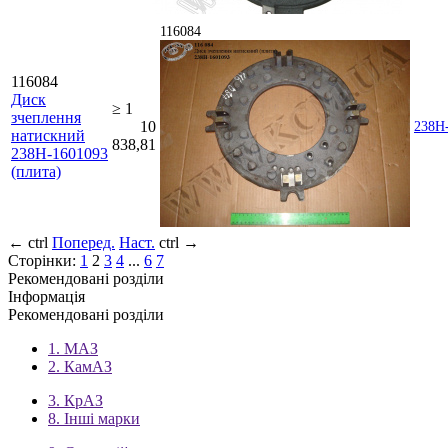
116084
116084
Диск
≥ 1
зчеплення
10
238Н
натискний
838,81
238Н-1601093
(плита)
←
ctrl
Поперед.
Наст.
ctrl
→
Сторінки:
1
2
3
4
...
6
7
Рекомендовані розділи
Інформація
Рекомендовані розділи
1. МАЗ
2. КамАЗ
3. КрАЗ
8. Інші марки