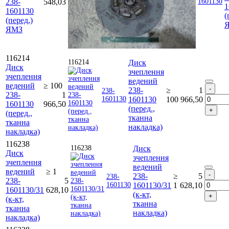
238-
548,03
1601130
1
1601130
(
(перед,)
ЯМЗ
116214
116214
Диск
Диск
зчеплення
зчеплення
ведений
ведений
≥ 100
238-
≥
1
238-
238-
1
1601130
1601130
100
966,50
1601130
966,50
(перед.,
(перед.,
тканна
тканна
накладка)
накладка)
116238
116238
Диск
Диск
зчеплення
зчеплення
ведений
ведений
≥ 1
238-
≥
5
238-
238-
5
1601130
1601130/31
1
628,10
1601130/31
628,10
(к-кт,
(к-кт,
тканна
тканна
накладка)
накладка)