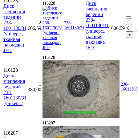
116228
Диск
116228
Диск
зчеплення
зчеплення
ведений
ведений
238-
238-
2
2
238-
1601130/31
1601130/31
606,59
1601130/31
606,59
(універс.,
(універс.,
тканная
тканная
накладка)
накладка)
JFD
JFD
116128
116128
Диск
зчеплення
1
238-
ведений
380,00
1601130/
238-
1601130/31
(універс.)
116207
116207