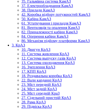
35. Гальмівна система КамАЗ
37. Електрообладнання КамАЗ
38. Прилади КамАЗ
42. Коробка відбору потужностей КамАЗ
50. Кабіна КамАЗ
61. Устаткування і приладдя КамАЗ
81. Вентиляція та опалення КамАЗ
82. Приналежності кабіни КамАЗ
84. Оперення кабіни КамАЗ
86. Механізм підйому платформи КамАЗ
3. КрАЗ
10. Двигун КрАЗ
11. Система живлення КрАЗ
12. Система выпуску газів КрАЗ
13. Система охолодження КрАЗ
16. Зчеплення КрАЗ
17. КПП КрАЗ
18. Роздавальна коробка КрАЗ
22. Вали карданні КрАЗ
23. Міст передній КрАЗ
24. Міст задній КрАЗ
25. Міст середній КраЗ
27. Сідельний пристрій КрАЗ
28. Рама КрАЗ
29. Підвіска КрАЗ