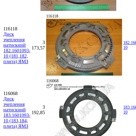
116118
116118
Диск
зчеплення
3
182.16
натискний
173,57
10
182.1601093-
10 (181,182,
плита) ЯМЗ
116068
116068
Диск
зчеплення
3
183.16
натискний
192,85
10
183.1601093-
10 (183,184,
плита) ЯМЗ