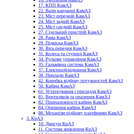
17. КПП КамАЗ
22. Вали карданні КамАЗ
23. Міст передній КамАЗ
24. Міст задній КамАЗ
25. Міст средній КамАЗ
27. Сідельний пристрій КамАЗ
28. Рама КамАЗ
29. Підвіска КамАЗ
30. Вісь передня КамАЗ
31. Колеса та ступиці КамАЗ
34. Рульове управління КамАЗ
35. Гальмівна система КамАЗ
37. Електрообладнання КамАЗ
38. Прилади КамАЗ
42. Коробка відбору потужностей КамАЗ
50. Кабіна КамАЗ
61. Устаткування і приладдя КамАЗ
81. Вентиляція та опалення КамАЗ
82. Приналежності кабіни КамАЗ
84. Оперення кабіни КамАЗ
86. Механізм підйому платформи КамАЗ
3. КрАЗ
10. Двигун КрАЗ
11. Система живлення КрАЗ