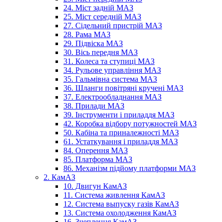
24. Міст задній МАЗ
25. Міст середній МАЗ
27. Сідельний пристрій МАЗ
28. Рама МАЗ
29. Підвіска МАЗ
30. Вісь передня МАЗ
31. Колеса та ступиці МАЗ
34. Рульове управління МАЗ
35. Гальмівна система МАЗ
36. Шланги повітряні кручені МАЗ
37. Електрообладнання МАЗ
38. Прилади МАЗ
39. Інструменти і приладдя МАЗ
42. Коробка відбору потужностей МАЗ
50. Кабіна та приналежності МАЗ
61. Устаткування і приладдя МАЗ
84. Оперення МАЗ
85. Платформа МАЗ
86. Механізм підйому платформи МАЗ
2. КамАЗ
10. Двигун КамАЗ
11. Система живлення КамАЗ
12. Система выпуску газів КамАЗ
13. Система охолодження КамАЗ
16. Зчеплення КамАЗ