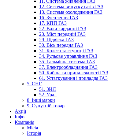
11. Система живлення ГАЗ
12. Система випуску газів ГАЗ
13. Система охолодження ГАЗ
16. Зчеплення ГАЗ
17. КПП ГАЗ
22. Вали карданні ГАЗ
23. Міст передній ГАЗ
29. Підвіска ГАЗ
30. Вісь передня ГАЗ
31. Колеса та ступиці ГАЗ
34. Рульове управління ГАЗ
35. Гальмівна система ГАЗ
37. Електрообладнання ГАЗ
50. Кабіна та приналежності ГАЗ
61. Устаткування і приладдя ГАЗ
5. СНГ
51. ЗИЛ
52. Урал
8. Інші марки
9. Супутній товар
Акції
Інфо
Компанія
Місія
Історія