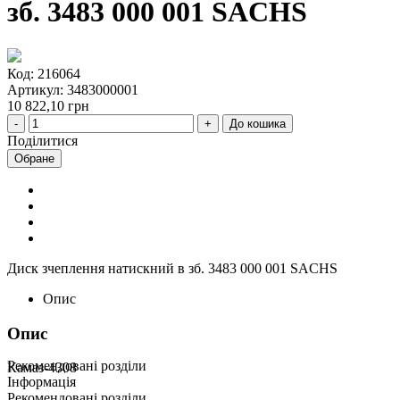
зб. 3483 000 001 SACHS
Код: 216064
Артикул: 3483000001
10 822,10 грн
До кошика
Поділитися
Обране
Диск зчеплення натискний в зб. 3483 000 001 SACHS
Опис
Опис
Рекомендовані розділи
Камаз-4308
Інформація
Рекомендовані розділи