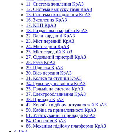
11. Система живлення КрАЗ
12. Система выпуску газів КрАЗ
13. Система охолодження КрАЗ
16. Зчеплення КрАЗ
17. КПП КрАЗ
18. Роздавальна коробка КрАЗ
22. Вали карданні КрАЗ
23. Міст передній КрАЗ
24. Міст задній КрАЗ
25. Міст середній КраЗ
27. Сідельний пристрій КрАЗ
28. Рама КрАЗ
29. Підвіска КрАЗ
30. Вісь передня КрАЗ
31. Колеса та ступиці КрАЗ
34. Рульове управління КрАЗ
35. Гальмівна система КрАЗ
37. Електрообладнання КрАЗ
38. Прилади КрАЗ
42. Коробка відбору потужностей КрАЗ
50. Кабіна та приналежності КрАЗ
61. Устаткування і приладдя КрАЗ
84. Оперення КрАЗ
86. Механізм підйому платформи КрАЗ
4. ГАЗ