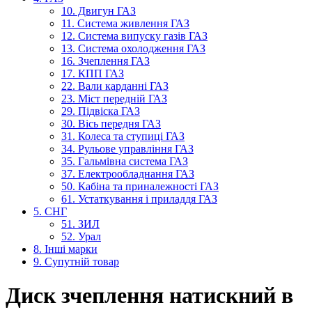
10. Двигун ГАЗ
11. Система живлення ГАЗ
12. Система випуску газів ГАЗ
13. Система охолодження ГАЗ
16. Зчеплення ГАЗ
17. КПП ГАЗ
22. Вали карданні ГАЗ
23. Міст передній ГАЗ
29. Підвіска ГАЗ
30. Вісь передня ГАЗ
31. Колеса та ступиці ГАЗ
34. Рульове управління ГАЗ
35. Гальмівна система ГАЗ
37. Електрообладнання ГАЗ
50. Кабіна та приналежності ГАЗ
61. Устаткування і приладдя ГАЗ
5. СНГ
51. ЗИЛ
52. Урал
8. Інші марки
9. Супутній товар
Диск зчеплення натискний в