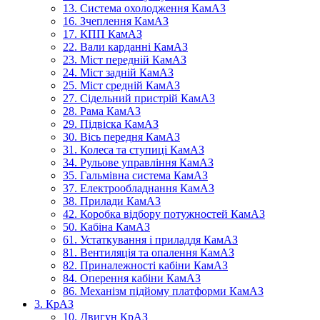
13. Система охолодження КамАЗ
16. Зчеплення КамАЗ
17. КПП КамАЗ
22. Вали карданні КамАЗ
23. Міст передній КамАЗ
24. Міст задній КамАЗ
25. Міст средній КамАЗ
27. Сідельний пристрій КамАЗ
28. Рама КамАЗ
29. Підвіска КамАЗ
30. Вісь передня КамАЗ
31. Колеса та ступиці КамАЗ
34. Рульове управління КамАЗ
35. Гальмівна система КамАЗ
37. Електрообладнання КамАЗ
38. Прилади КамАЗ
42. Коробка відбору потужностей КамАЗ
50. Кабіна КамАЗ
61. Устаткування і приладдя КамАЗ
81. Вентиляція та опалення КамАЗ
82. Приналежності кабіни КамАЗ
84. Оперення кабіни КамАЗ
86. Механізм підйому платформи КамАЗ
3. КрАЗ
10. Двигун КрАЗ