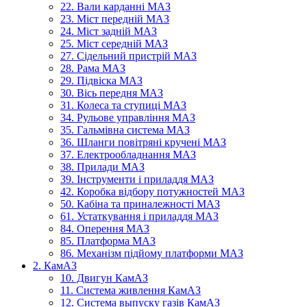
22. Вали карданні МАЗ
23. Міст передній МАЗ
24. Міст задній МАЗ
25. Міст середній МАЗ
27. Сідельний пристрій МАЗ
28. Рама МАЗ
29. Підвіска МАЗ
30. Вісь передня МАЗ
31. Колеса та ступиці МАЗ
34. Рульове управління МАЗ
35. Гальмівна система МАЗ
36. Шланги повітряні кручені МАЗ
37. Електрообладнання МАЗ
38. Прилади МАЗ
39. Інструменти і приладдя МАЗ
42. Коробка відбору потужностей МАЗ
50. Кабіна та приналежності МАЗ
61. Устаткування і приладдя МАЗ
84. Оперення МАЗ
85. Платформа МАЗ
86. Механізм підйому платформи МАЗ
2. КамАЗ
10. Двигун КамАЗ
11. Система живлення КамАЗ
12. Система выпуску газів КамАЗ