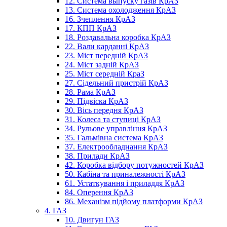
12. Система выпуску газів КрАЗ
13. Система охолодження КрАЗ
16. Зчеплення КрАЗ
17. КПП КрАЗ
18. Роздавальна коробка КрАЗ
22. Вали карданні КрАЗ
23. Міст передній КрАЗ
24. Міст задній КрАЗ
25. Міст середній КраЗ
27. Сідельний пристрій КрАЗ
28. Рама КрАЗ
29. Підвіска КрАЗ
30. Вісь передня КрАЗ
31. Колеса та ступиці КрАЗ
34. Рульове управління КрАЗ
35. Гальмівна система КрАЗ
37. Електрообладнання КрАЗ
38. Прилади КрАЗ
42. Коробка відбору потужностей КрАЗ
50. Кабіна та приналежності КрАЗ
61. Устаткування і приладдя КрАЗ
84. Оперення КрАЗ
86. Механізм підйому платформи КрАЗ
4. ГАЗ
10. Двигун ГАЗ