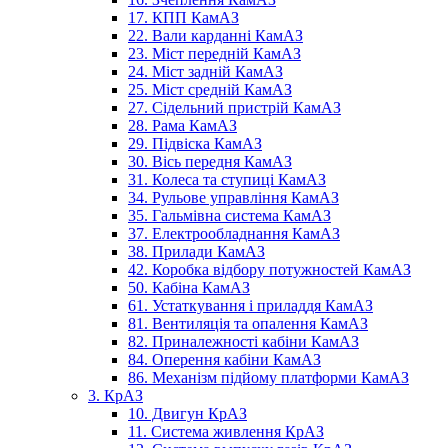
17. КПП КамАЗ
22. Вали карданні КамАЗ
23. Міст передній КамАЗ
24. Міст задній КамАЗ
25. Міст средній КамАЗ
27. Сідельний пристрій КамАЗ
28. Рама КамАЗ
29. Підвіска КамАЗ
30. Вісь передня КамАЗ
31. Колеса та ступиці КамАЗ
34. Рульове управління КамАЗ
35. Гальмівна система КамАЗ
37. Електрообладнання КамАЗ
38. Прилади КамАЗ
42. Коробка відбору потужностей КамАЗ
50. Кабіна КамАЗ
61. Устаткування і приладдя КамАЗ
81. Вентиляція та опалення КамАЗ
82. Приналежності кабіни КамАЗ
84. Оперення кабіни КамАЗ
86. Механізм підйому платформи КамАЗ
3. КрАЗ
10. Двигун КрАЗ
11. Система живлення КрАЗ