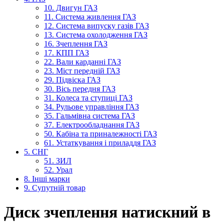
10. Двигун ГАЗ
11. Система живлення ГАЗ
12. Система випуску газів ГАЗ
13. Система охолодження ГАЗ
16. Зчеплення ГАЗ
17. КПП ГАЗ
22. Вали карданні ГАЗ
23. Міст передній ГАЗ
29. Підвіска ГАЗ
30. Вісь передня ГАЗ
31. Колеса та ступиці ГАЗ
34. Рульове управління ГАЗ
35. Гальмівна система ГАЗ
37. Електрообладнання ГАЗ
50. Кабіна та приналежності ГАЗ
61. Устаткування і приладдя ГАЗ
5. СНГ
51. ЗИЛ
52. Урал
8. Інші марки
9. Супутній товар
Диск зчеплення натискний в