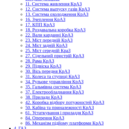
11. Система живлення КрАЗ
12. Система выпуску газів КрАЗ
13. Система охолодження КрАЗ
16. Зчеплення КрАЗ
17. КПП КрАЗ
18. Роздавальна коробка КрАЗ
22. Вали карданні КрАЗ
23. Міст передній КрАЗ
24. Міст задній КрАЗ
25. Міст середній КраЗ
27. Сідельний пристрій КрАЗ
28. Рама КрАЗ
29. Підвіска КрАЗ
30. Вісь передня КрАЗ
31. Колеса та ступиці КрАЗ
34. Рульове управління КрАЗ
35. Гальмівна система КрАЗ
37. Електрообладнання КрАЗ
38. Прилади КрАЗ
42. Коробка відбору потужностей КрАЗ
50. Кабіна та приналежності КрАЗ
61. Устаткування і приладдя КрАЗ
84. Оперення КрАЗ
86. Механізм підйому платформи КрАЗ
4. ГАЗ