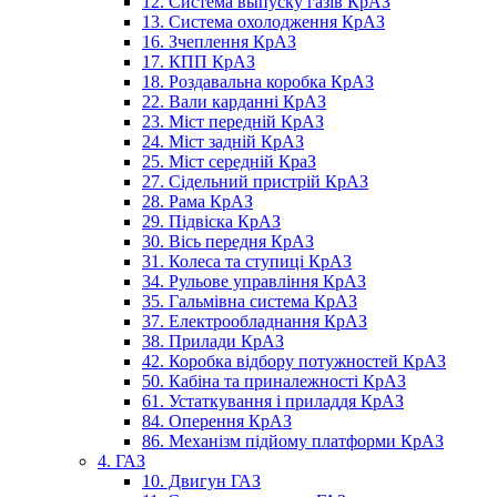
12. Система выпуску газів КрАЗ
13. Система охолодження КрАЗ
16. Зчеплення КрАЗ
17. КПП КрАЗ
18. Роздавальна коробка КрАЗ
22. Вали карданні КрАЗ
23. Міст передній КрАЗ
24. Міст задній КрАЗ
25. Міст середній КраЗ
27. Сідельний пристрій КрАЗ
28. Рама КрАЗ
29. Підвіска КрАЗ
30. Вісь передня КрАЗ
31. Колеса та ступиці КрАЗ
34. Рульове управління КрАЗ
35. Гальмівна система КрАЗ
37. Електрообладнання КрАЗ
38. Прилади КрАЗ
42. Коробка відбору потужностей КрАЗ
50. Кабіна та приналежності КрАЗ
61. Устаткування і приладдя КрАЗ
84. Оперення КрАЗ
86. Механізм підйому платформи КрАЗ
4. ГАЗ
10. Двигун ГАЗ