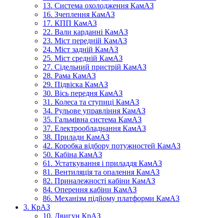
13. Система охолодження КамАЗ
16. Зчеплення КамАЗ
17. КПП КамАЗ
22. Вали карданні КамАЗ
23. Міст передній КамАЗ
24. Міст задній КамАЗ
25. Міст средній КамАЗ
27. Сідельний пристрій КамАЗ
28. Рама КамАЗ
29. Підвіска КамАЗ
30. Вісь передня КамАЗ
31. Колеса та ступиці КамАЗ
34. Рульове управління КамАЗ
35. Гальмівна система КамАЗ
37. Електрообладнання КамАЗ
38. Прилади КамАЗ
42. Коробка відбору потужностей КамАЗ
50. Кабіна КамАЗ
61. Устаткування і приладдя КамАЗ
81. Вентиляція та опалення КамАЗ
82. Приналежності кабіни КамАЗ
84. Оперення кабіни КамАЗ
86. Механізм підйому платформи КамАЗ
3. КрАЗ
10. Двигун КрАЗ