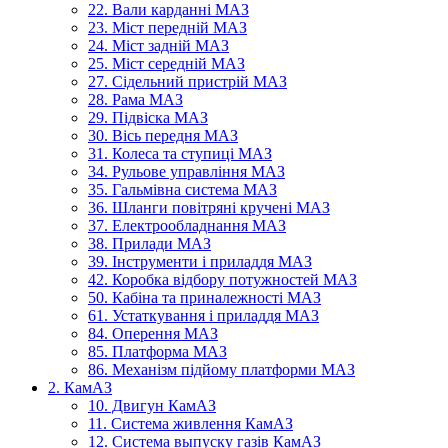
22. Вали карданні МАЗ
23. Міст передній МАЗ
24. Міст задній МАЗ
25. Міст середній МАЗ
27. Сідельний пристрій МАЗ
28. Рама МАЗ
29. Підвіска МАЗ
30. Вісь передня МАЗ
31. Колеса та ступиці МАЗ
34. Рульове управління МАЗ
35. Гальмівна система МАЗ
36. Шланги повітряні кручені МАЗ
37. Електрообладнання МАЗ
38. Прилади МАЗ
39. Інструменти і приладдя МАЗ
42. Коробка відбору потужностей МАЗ
50. Кабіна та приналежності МАЗ
61. Устаткування і приладдя МАЗ
84. Оперення МАЗ
85. Платформа МАЗ
86. Механізм підйому платформи МАЗ
2. КамАЗ
10. Двигун КамАЗ
11. Система живлення КамАЗ
12. Система выпуску газів КамАЗ