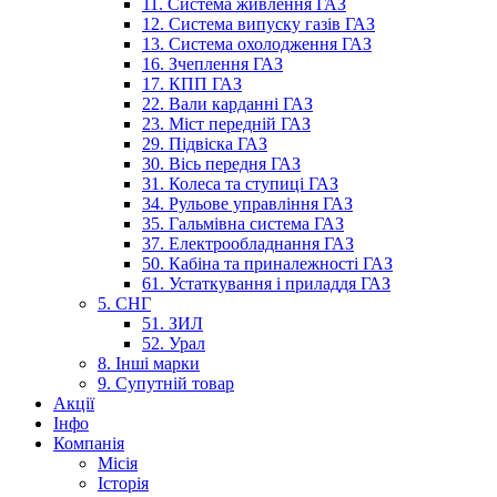
11. Система живлення ГАЗ
12. Система випуску газів ГАЗ
13. Система охолодження ГАЗ
16. Зчеплення ГАЗ
17. КПП ГАЗ
22. Вали карданні ГАЗ
23. Міст передній ГАЗ
29. Підвіска ГАЗ
30. Вісь передня ГАЗ
31. Колеса та ступиці ГАЗ
34. Рульове управління ГАЗ
35. Гальмівна система ГАЗ
37. Електрообладнання ГАЗ
50. Кабіна та приналежності ГАЗ
61. Устаткування і приладдя ГАЗ
5. СНГ
51. ЗИЛ
52. Урал
8. Інші марки
9. Супутній товар
Акції
Інфо
Компанія
Місія
Історія