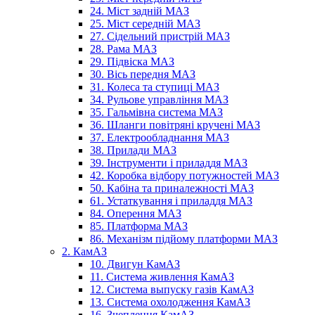
24. Міст задній МАЗ
25. Міст середній МАЗ
27. Сідельний пристрій МАЗ
28. Рама МАЗ
29. Підвіска МАЗ
30. Вісь передня МАЗ
31. Колеса та ступиці МАЗ
34. Рульове управління МАЗ
35. Гальмівна система МАЗ
36. Шланги повітряні кручені МАЗ
37. Електрообладнання МАЗ
38. Прилади МАЗ
39. Інструменти і приладдя МАЗ
42. Коробка відбору потужностей МАЗ
50. Кабіна та приналежності МАЗ
61. Устаткування і приладдя МАЗ
84. Оперення МАЗ
85. Платформа МАЗ
86. Механізм підйому платформи МАЗ
2. КамАЗ
10. Двигун КамАЗ
11. Система живлення КамАЗ
12. Система выпуску газів КамАЗ
13. Система охолодження КамАЗ
16. Зчеплення КамАЗ