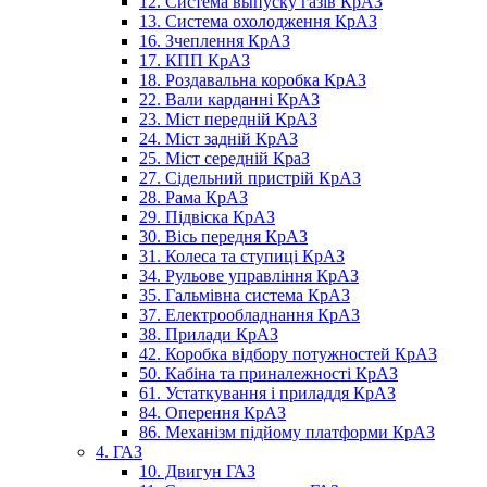
12. Система выпуску газів КрАЗ
13. Система охолодження КрАЗ
16. Зчеплення КрАЗ
17. КПП КрАЗ
18. Роздавальна коробка КрАЗ
22. Вали карданні КрАЗ
23. Міст передній КрАЗ
24. Міст задній КрАЗ
25. Міст середній КраЗ
27. Сідельний пристрій КрАЗ
28. Рама КрАЗ
29. Підвіска КрАЗ
30. Вісь передня КрАЗ
31. Колеса та ступиці КрАЗ
34. Рульове управління КрАЗ
35. Гальмівна система КрАЗ
37. Електрообладнання КрАЗ
38. Прилади КрАЗ
42. Коробка відбору потужностей КрАЗ
50. Кабіна та приналежності КрАЗ
61. Устаткування і приладдя КрАЗ
84. Оперення КрАЗ
86. Механізм підйому платформи КрАЗ
4. ГАЗ
10. Двигун ГАЗ