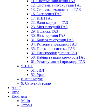
11. Система живлення ГАЗ
12. Система випуску газів ГАЗ
13. Система охолодження ГАЗ
16. Зчеплення ГАЗ
17. КПП ГАЗ
22. Вали карданні ГАЗ
23. Міст передній ГАЗ
29. Підвіска ГАЗ
30. Вісь передня ГАЗ
31. Колеса та ступиці ГАЗ
34. Рульове управління ГАЗ
35. Гальмівна система ГАЗ
37. Електрообладнання ГАЗ
50. Кабіна та приналежності ГАЗ
61. Устаткування і приладдя ГАЗ
5. СНГ
51. ЗИЛ
52. Урал
8. Інші марки
9. Супутній товар
Акції
Інфо
Компанія
Місія
Історія