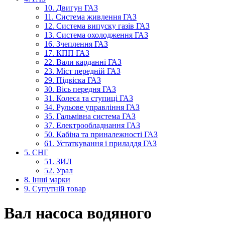
10. Двигун ГАЗ
11. Система живлення ГАЗ
12. Система випуску газів ГАЗ
13. Система охолодження ГАЗ
16. Зчеплення ГАЗ
17. КПП ГАЗ
22. Вали карданні ГАЗ
23. Міст передній ГАЗ
29. Підвіска ГАЗ
30. Вісь передня ГАЗ
31. Колеса та ступиці ГАЗ
34. Рульове управління ГАЗ
35. Гальмівна система ГАЗ
37. Електрообладнання ГАЗ
50. Кабіна та приналежності ГАЗ
61. Устаткування і приладдя ГАЗ
5. СНГ
51. ЗИЛ
52. Урал
8. Інші марки
9. Супутній товар
Вал насоса водяного