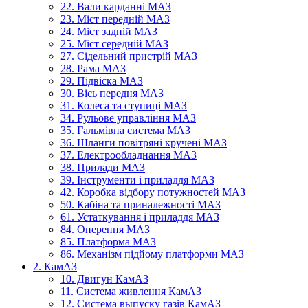
22. Вали карданні МАЗ
23. Міст передній МАЗ
24. Міст задній МАЗ
25. Міст середній МАЗ
27. Сідельний пристрій МАЗ
28. Рама МАЗ
29. Підвіска МАЗ
30. Вісь передня МАЗ
31. Колеса та ступиці МАЗ
34. Рульове управління МАЗ
35. Гальмівна система МАЗ
36. Шланги повітряні кручені МАЗ
37. Електрообладнання МАЗ
38. Прилади МАЗ
39. Інструменти і приладдя МАЗ
42. Коробка відбору потужностей МАЗ
50. Кабіна та приналежності МАЗ
61. Устаткування і приладдя МАЗ
84. Оперення МАЗ
85. Платформа МАЗ
86. Механізм підйому платформи МАЗ
2. КамАЗ
10. Двигун КамАЗ
11. Система живлення КамАЗ
12. Система выпуску газів КамАЗ