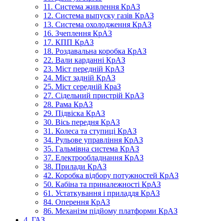
11. Система живлення КрАЗ
12. Система выпуску газів КрАЗ
13. Система охолодження КрАЗ
16. Зчеплення КрАЗ
17. КПП КрАЗ
18. Роздавальна коробка КрАЗ
22. Вали карданні КрАЗ
23. Міст передній КрАЗ
24. Міст задній КрАЗ
25. Міст середній КраЗ
27. Сідельний пристрій КрАЗ
28. Рама КрАЗ
29. Підвіска КрАЗ
30. Вісь передня КрАЗ
31. Колеса та ступиці КрАЗ
34. Рульове управління КрАЗ
35. Гальмівна система КрАЗ
37. Електрообладнання КрАЗ
38. Прилади КрАЗ
42. Коробка відбору потужностей КрАЗ
50. Кабіна та приналежності КрАЗ
61. Устаткування і приладдя КрАЗ
84. Оперення КрАЗ
86. Механізм підйому платформи КрАЗ
4. ГАЗ