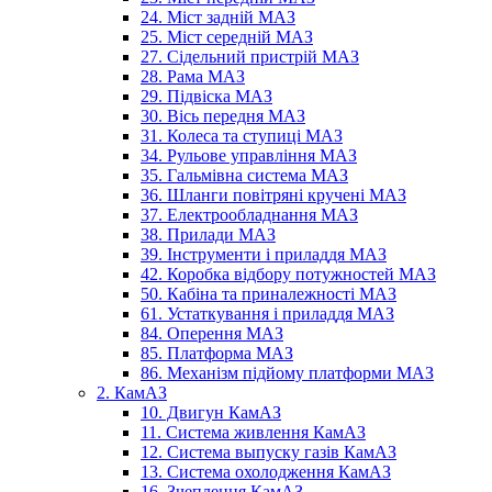
24. Міст задній МАЗ
25. Міст середній МАЗ
27. Сідельний пристрій МАЗ
28. Рама МАЗ
29. Підвіска МАЗ
30. Вісь передня МАЗ
31. Колеса та ступиці МАЗ
34. Рульове управління МАЗ
35. Гальмівна система МАЗ
36. Шланги повітряні кручені МАЗ
37. Електрообладнання МАЗ
38. Прилади МАЗ
39. Інструменти і приладдя МАЗ
42. Коробка відбору потужностей МАЗ
50. Кабіна та приналежності МАЗ
61. Устаткування і приладдя МАЗ
84. Оперення МАЗ
85. Платформа МАЗ
86. Механізм підйому платформи МАЗ
2. КамАЗ
10. Двигун КамАЗ
11. Система живлення КамАЗ
12. Система выпуску газів КамАЗ
13. Система охолодження КамАЗ
16. Зчеплення КамАЗ