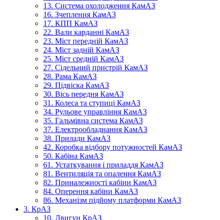
13. Система охолодження КамАЗ
16. Зчеплення КамАЗ
17. КПП КамАЗ
22. Вали карданні КамАЗ
23. Міст передній КамАЗ
24. Міст задній КамАЗ
25. Міст средній КамАЗ
27. Сідельний пристрій КамАЗ
28. Рама КамАЗ
29. Підвіска КамАЗ
30. Вісь передня КамАЗ
31. Колеса та ступиці КамАЗ
34. Рульове управління КамАЗ
35. Гальмівна система КамАЗ
37. Електрообладнання КамАЗ
38. Прилади КамАЗ
42. Коробка відбору потужностей КамАЗ
50. Кабіна КамАЗ
61. Устаткування і приладдя КамАЗ
81. Вентиляція та опалення КамАЗ
82. Приналежності кабіни КамАЗ
84. Оперення кабіни КамАЗ
86. Механізм підйому платформи КамАЗ
3. КрАЗ
10. Двигун КрАЗ