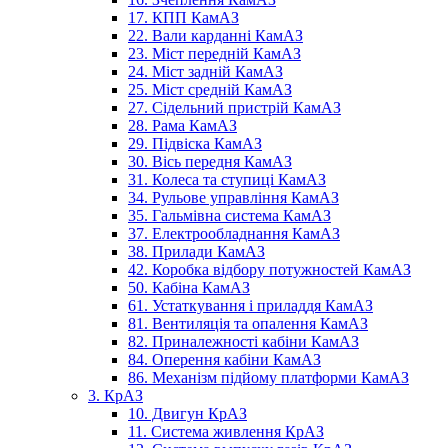
17. КПП КамАЗ
22. Вали карданні КамАЗ
23. Міст передній КамАЗ
24. Міст задній КамАЗ
25. Міст средній КамАЗ
27. Сідельний пристрій КамАЗ
28. Рама КамАЗ
29. Підвіска КамАЗ
30. Вісь передня КамАЗ
31. Колеса та ступиці КамАЗ
34. Рульове управління КамАЗ
35. Гальмівна система КамАЗ
37. Електрообладнання КамАЗ
38. Прилади КамАЗ
42. Коробка відбору потужностей КамАЗ
50. Кабіна КамАЗ
61. Устаткування і приладдя КамАЗ
81. Вентиляція та опалення КамАЗ
82. Приналежності кабіни КамАЗ
84. Оперення кабіни КамАЗ
86. Механізм підйому платформи КамАЗ
3. КрАЗ
10. Двигун КрАЗ
11. Система живлення КрАЗ