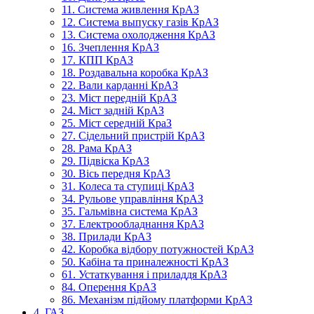
11. Система живлення КрАЗ
12. Система выпуску газів КрАЗ
13. Система охолодження КрАЗ
16. Зчеплення КрАЗ
17. КПП КрАЗ
18. Роздавальна коробка КрАЗ
22. Вали карданні КрАЗ
23. Міст передній КрАЗ
24. Міст задній КрАЗ
25. Міст середній КраЗ
27. Сідельний пристрій КрАЗ
28. Рама КрАЗ
29. Підвіска КрАЗ
30. Вісь передня КрАЗ
31. Колеса та ступиці КрАЗ
34. Рульове управління КрАЗ
35. Гальмівна система КрАЗ
37. Електрообладнання КрАЗ
38. Прилади КрАЗ
42. Коробка відбору потужностей КрАЗ
50. Кабіна та приналежності КрАЗ
61. Устаткування і приладдя КрАЗ
84. Оперення КрАЗ
86. Механізм підйому платформи КрАЗ
4. ГАЗ