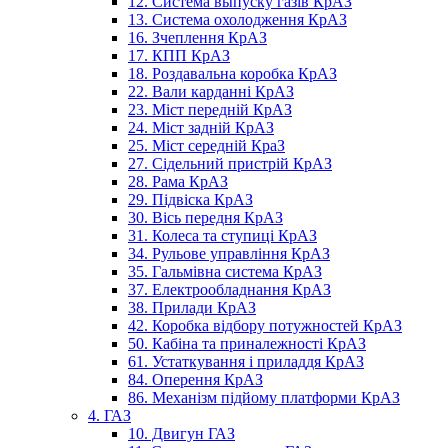
12. Система выпуску газів КрАЗ
13. Система охолодження КрАЗ
16. Зчеплення КрАЗ
17. КПП КрАЗ
18. Роздавальна коробка КрАЗ
22. Вали карданні КрАЗ
23. Міст передній КрАЗ
24. Міст задній КрАЗ
25. Міст середній КраЗ
27. Сідельний пристрій КрАЗ
28. Рама КрАЗ
29. Підвіска КрАЗ
30. Вісь передня КрАЗ
31. Колеса та ступиці КрАЗ
34. Рульове управління КрАЗ
35. Гальмівна система КрАЗ
37. Електрообладнання КрАЗ
38. Прилади КрАЗ
42. Коробка відбору потужностей КрАЗ
50. Кабіна та приналежності КрАЗ
61. Устаткування і приладдя КрАЗ
84. Оперення КрАЗ
86. Механізм підйому платформи КрАЗ
4. ГАЗ
10. Двигун ГАЗ