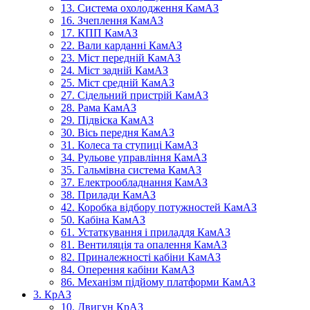
13. Система охолодження КамАЗ
16. Зчеплення КамАЗ
17. КПП КамАЗ
22. Вали карданні КамАЗ
23. Міст передній КамАЗ
24. Міст задній КамАЗ
25. Міст средній КамАЗ
27. Сідельний пристрій КамАЗ
28. Рама КамАЗ
29. Підвіска КамАЗ
30. Вісь передня КамАЗ
31. Колеса та ступиці КамАЗ
34. Рульове управління КамАЗ
35. Гальмівна система КамАЗ
37. Електрообладнання КамАЗ
38. Прилади КамАЗ
42. Коробка відбору потужностей КамАЗ
50. Кабіна КамАЗ
61. Устаткування і приладдя КамАЗ
81. Вентиляція та опалення КамАЗ
82. Приналежності кабіни КамАЗ
84. Оперення кабіни КамАЗ
86. Механізм підйому платформи КамАЗ
3. КрАЗ
10. Двигун КрАЗ