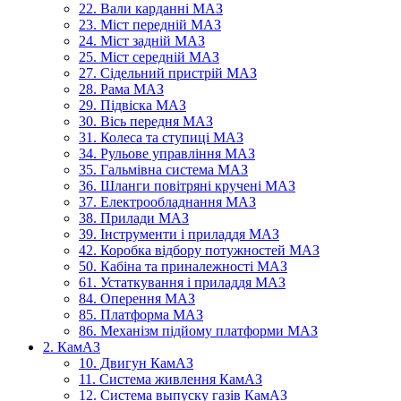
22. Вали карданні МАЗ
23. Міст передній МАЗ
24. Міст задній МАЗ
25. Міст середній МАЗ
27. Сідельний пристрій МАЗ
28. Рама МАЗ
29. Підвіска МАЗ
30. Вісь передня МАЗ
31. Колеса та ступиці МАЗ
34. Рульове управління МАЗ
35. Гальмівна система МАЗ
36. Шланги повітряні кручені МАЗ
37. Електрообладнання МАЗ
38. Прилади МАЗ
39. Інструменти і приладдя МАЗ
42. Коробка відбору потужностей МАЗ
50. Кабіна та приналежності МАЗ
61. Устаткування і приладдя МАЗ
84. Оперення МАЗ
85. Платформа МАЗ
86. Механізм підйому платформи МАЗ
2. КамАЗ
10. Двигун КамАЗ
11. Система живлення КамАЗ
12. Система выпуску газів КамАЗ