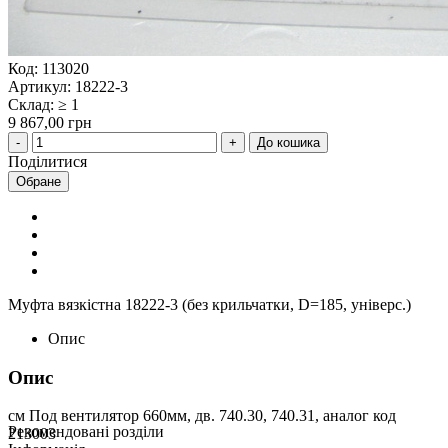
Код: 113020
Артикул: 18222-3
Склад: ≥ 1
9 867,00 грн
До кошика
Поділитися
Обране
Муфта вязкістна 18222-3 (без крильчатки, D=185, універс.)
Опис
Опис
см Под вентилятор 660мм, дв. 740.30, 740.31, аналог код
Рекомендовані розділи
213003