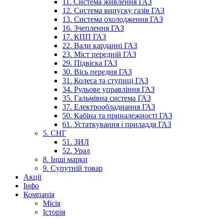
11. Система живлення ГАЗ
12. Система випуску газів ГАЗ
13. Система охолодження ГАЗ
16. Зчеплення ГАЗ
17. КПП ГАЗ
22. Вали карданні ГАЗ
23. Міст передній ГАЗ
29. Підвіска ГАЗ
30. Вісь передня ГАЗ
31. Колеса та ступиці ГАЗ
34. Рульове управління ГАЗ
35. Гальмівна система ГАЗ
37. Електрообладнання ГАЗ
50. Кабіна та приналежності ГАЗ
61. Устаткування і приладдя ГАЗ
5. СНГ
51. ЗИЛ
52. Урал
8. Інші марки
9. Супутній товар
Акції
Інфо
Компанія
Місія
Історія