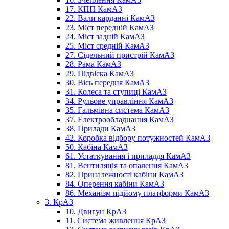
17. КПП КамАЗ
22. Вали карданні КамАЗ
23. Міст передній КамАЗ
24. Міст задній КамАЗ
25. Міст средній КамАЗ
27. Сідельний пристрій КамАЗ
28. Рама КамАЗ
29. Підвіска КамАЗ
30. Вісь передня КамАЗ
31. Колеса та ступиці КамАЗ
34. Рульове управління КамАЗ
35. Гальмівна система КамАЗ
37. Електрообладнання КамАЗ
38. Прилади КамАЗ
42. Коробка відбору потужностей КамАЗ
50. Кабіна КамАЗ
61. Устаткування і приладдя КамАЗ
81. Вентиляція та опалення КамАЗ
82. Приналежності кабіни КамАЗ
84. Оперення кабіни КамАЗ
86. Механізм підйому платформи КамАЗ
3. КрАЗ
10. Двигун КрАЗ
11. Система живлення КрАЗ