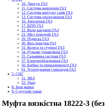
10. Двигун ГАЗ
11. Система живлення ГАЗ
12. Система випуску газів ГАЗ
13. Система охолодження ГАЗ
16. Зчеплення ГАЗ
17. КПП ГАЗ
22. Вали карданні ГАЗ
23. Міст передній ГАЗ
29. Підвіска ГАЗ
30. Вісь передня ГАЗ
31. Колеса та ступиці ГАЗ
34. Рульове управління ГАЗ
35. Гальмівна система ГАЗ
37. Електрообладнання ГАЗ
50. Кабіна та приналежності ГАЗ
61. Устаткування і приладдя ГАЗ
5. СНГ
51. ЗИЛ
52. Урал
8. Інші марки
9. Супутній товар
Муфта вязкістна 18222-3 (без