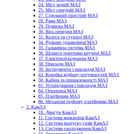
24. Міст задній МАЗ
25. Міст середній МАЗ
27. Сідельний пристрій МАЗ
28. Рама МАЗ
29. Підвіска МАЗ
30. Вісь передня МАЗ
31. Колеса та ступиці МАЗ
34. Рульове управління МАЗ
35. Гальмівна система МАЗ
36. Шланги повітряні кручені МАЗ
37. Електрообладнання МАЗ
38. Прилади МАЗ
39. Інструменти і приладдя МАЗ
42. Коробка відбору потужностей МАЗ
50. Кабіна та приналежності МАЗ
61. Устаткування і приладдя МАЗ
84. Оперення МАЗ
85. Платформа МАЗ
86. Механізм підйому платформи МАЗ
2. КамАЗ
10. Двигун КамАЗ
11. Система живлення КамАЗ
12. Система выпуску газів КамАЗ
13. Система охолодження КамАЗ
16. Зчеплення КамАЗ