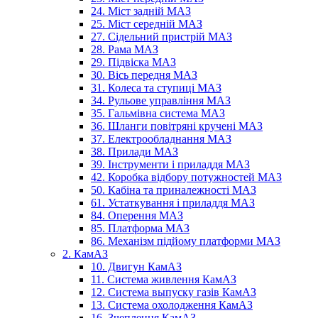
24. Міст задній МАЗ
25. Міст середній МАЗ
27. Сідельний пристрій МАЗ
28. Рама МАЗ
29. Підвіска МАЗ
30. Вісь передня МАЗ
31. Колеса та ступиці МАЗ
34. Рульове управління МАЗ
35. Гальмівна система МАЗ
36. Шланги повітряні кручені МАЗ
37. Електрообладнання МАЗ
38. Прилади МАЗ
39. Інструменти і приладдя МАЗ
42. Коробка відбору потужностей МАЗ
50. Кабіна та приналежності МАЗ
61. Устаткування і приладдя МАЗ
84. Оперення МАЗ
85. Платформа МАЗ
86. Механізм підйому платформи МАЗ
2. КамАЗ
10. Двигун КамАЗ
11. Система живлення КамАЗ
12. Система выпуску газів КамАЗ
13. Система охолодження КамАЗ
16. Зчеплення КамАЗ