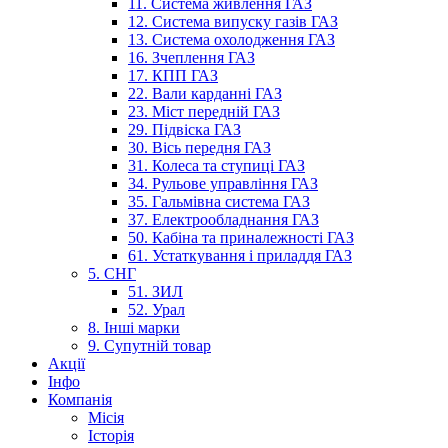
11. Система живлення ГАЗ
12. Система випуску газів ГАЗ
13. Система охолодження ГАЗ
16. Зчеплення ГАЗ
17. КПП ГАЗ
22. Вали карданні ГАЗ
23. Міст передній ГАЗ
29. Підвіска ГАЗ
30. Вісь передня ГАЗ
31. Колеса та ступиці ГАЗ
34. Рульове управління ГАЗ
35. Гальмівна система ГАЗ
37. Електрообладнання ГАЗ
50. Кабіна та приналежності ГАЗ
61. Устаткування і приладдя ГАЗ
5. СНГ
51. ЗИЛ
52. Урал
8. Інші марки
9. Супутній товар
Акції
Інфо
Компанія
Місія
Історія