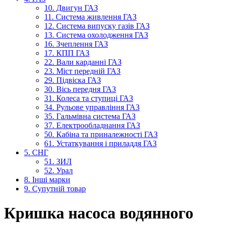
10. Двигун ГАЗ
11. Система живлення ГАЗ
12. Система випуску газів ГАЗ
13. Система охолодження ГАЗ
16. Зчеплення ГАЗ
17. КПП ГАЗ
22. Вали карданні ГАЗ
23. Міст передній ГАЗ
29. Підвіска ГАЗ
30. Вісь передня ГАЗ
31. Колеса та ступиці ГАЗ
34. Рульове управління ГАЗ
35. Гальмівна система ГАЗ
37. Електрообладнання ГАЗ
50. Кабіна та приналежності ГАЗ
61. Устаткування і приладдя ГАЗ
5. СНГ
51. ЗИЛ
52. Урал
8. Інші марки
9. Супутній товар
Кришка насоса водянного