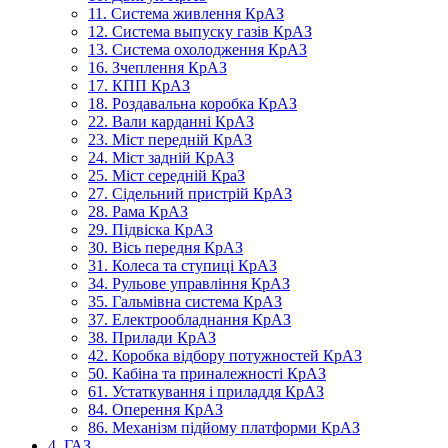
11. Система живлення КрАЗ
12. Система выпуску газів КрАЗ
13. Система охолодження КрАЗ
16. Зчеплення КрАЗ
17. КПП КрАЗ
18. Роздавальна коробка КрАЗ
22. Вали карданні КрАЗ
23. Міст передній КрАЗ
24. Міст задній КрАЗ
25. Міст середній КраЗ
27. Сідельний пристрій КрАЗ
28. Рама КрАЗ
29. Підвіска КрАЗ
30. Вісь передня КрАЗ
31. Колеса та ступиці КрАЗ
34. Рульове управління КрАЗ
35. Гальмівна система КрАЗ
37. Електрообладнання КрАЗ
38. Прилади КрАЗ
42. Коробка відбору потужностей КрАЗ
50. Кабіна та приналежності КрАЗ
61. Устаткування і приладдя КрАЗ
84. Оперення КрАЗ
86. Механізм підйому платформи КрАЗ
4. ГАЗ