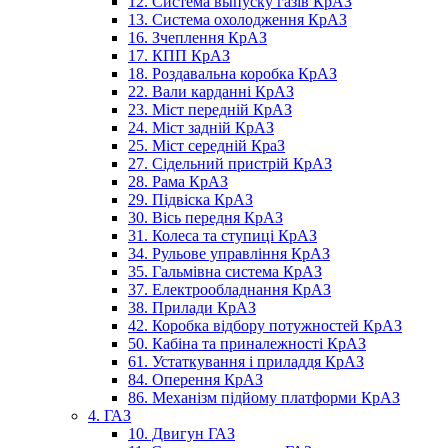
12. Система выпуску газів КрАЗ
13. Система охолодження КрАЗ
16. Зчеплення КрАЗ
17. КПП КрАЗ
18. Роздавальна коробка КрАЗ
22. Вали карданні КрАЗ
23. Міст передній КрАЗ
24. Міст задній КрАЗ
25. Міст середній КраЗ
27. Сідельний пристрій КрАЗ
28. Рама КрАЗ
29. Підвіска КрАЗ
30. Вісь передня КрАЗ
31. Колеса та ступиці КрАЗ
34. Рульове управління КрАЗ
35. Гальмівна система КрАЗ
37. Електрообладнання КрАЗ
38. Прилади КрАЗ
42. Коробка відбору потужностей КрАЗ
50. Кабіна та приналежності КрАЗ
61. Устаткування і приладдя КрАЗ
84. Оперення КрАЗ
86. Механізм підйому платформи КрАЗ
4. ГАЗ
10. Двигун ГАЗ