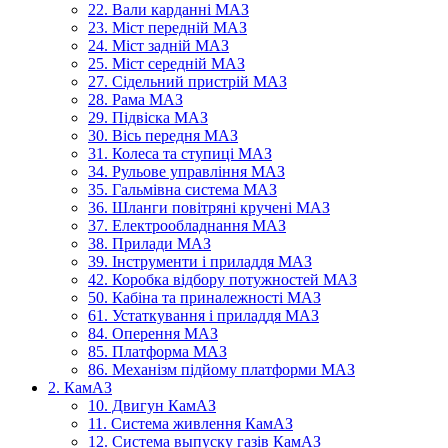
22. Вали карданні МАЗ
23. Міст передній МАЗ
24. Міст задній МАЗ
25. Міст середній МАЗ
27. Сідельний пристрій МАЗ
28. Рама МАЗ
29. Підвіска МАЗ
30. Вісь передня МАЗ
31. Колеса та ступиці МАЗ
34. Рульове управління МАЗ
35. Гальмівна система МАЗ
36. Шланги повітряні кручені МАЗ
37. Електрообладнання МАЗ
38. Прилади МАЗ
39. Інструменти і приладдя МАЗ
42. Коробка відбору потужностей МАЗ
50. Кабіна та приналежності МАЗ
61. Устаткування і приладдя МАЗ
84. Оперення МАЗ
85. Платформа МАЗ
86. Механізм підйому платформи МАЗ
2. КамАЗ
10. Двигун КамАЗ
11. Система живлення КамАЗ
12. Система выпуску газів КамАЗ