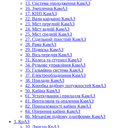
13. Система охолодження КамАЗ
16. Зчеплення КамАЗ
17. КПП КамАЗ
22. Вали карданні КамАЗ
23. Міст передній КамАЗ
24. Міст задній КамАЗ
25. Міст средній КамАЗ
27. Сідельний пристрій КамАЗ
28. Рама КамАЗ
29. Підвіска КамАЗ
30. Вісь передня КамАЗ
31. Колеса та ступиці КамАЗ
34. Рульове управління КамАЗ
35. Гальмівна система КамАЗ
37. Електрообладнання КамАЗ
38. Прилади КамАЗ
42. Коробка відбору потужностей КамАЗ
50. Кабіна КамАЗ
61. Устаткування і приладдя КамАЗ
81. Вентиляція та опалення КамАЗ
82. Приналежності кабіни КамАЗ
84. Оперення кабіни КамАЗ
86. Механізм підйому платформи КамАЗ
3. КрАЗ
10. Двигун КрАЗ