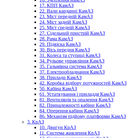
17. КПП КамАЗ
22. Вали карданні КамАЗ
23. Міст передній КамАЗ
24. Міст задній КамАЗ
25. Міст средній КамАЗ
27. Сідельний пристрій КамАЗ
28. Рама КамАЗ
29. Підвіска КамАЗ
30. Вісь передня КамАЗ
31. Колеса та ступиці КамАЗ
34. Рульове управління КамАЗ
35. Гальмівна система КамАЗ
37. Електрообладнання КамАЗ
38. Прилади КамАЗ
42. Коробка відбору потужностей КамАЗ
50. Кабіна КамАЗ
61. Устаткування і приладдя КамАЗ
81. Вентиляція та опалення КамАЗ
82. Приналежності кабіни КамАЗ
84. Оперення кабіни КамАЗ
86. Механізм підйому платформи КамАЗ
3. КрАЗ
10. Двигун КрАЗ
11. Система живлення КрАЗ