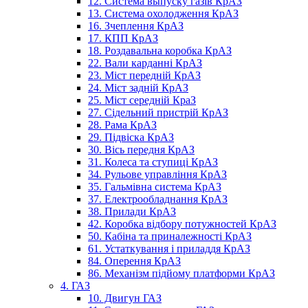
12. Система выпуску газів КрАЗ
13. Система охолодження КрАЗ
16. Зчеплення КрАЗ
17. КПП КрАЗ
18. Роздавальна коробка КрАЗ
22. Вали карданні КрАЗ
23. Міст передній КрАЗ
24. Міст задній КрАЗ
25. Міст середній КраЗ
27. Сідельний пристрій КрАЗ
28. Рама КрАЗ
29. Підвіска КрАЗ
30. Вісь передня КрАЗ
31. Колеса та ступиці КрАЗ
34. Рульове управління КрАЗ
35. Гальмівна система КрАЗ
37. Електрообладнання КрАЗ
38. Прилади КрАЗ
42. Коробка відбору потужностей КрАЗ
50. Кабіна та приналежності КрАЗ
61. Устаткування і приладдя КрАЗ
84. Оперення КрАЗ
86. Механізм підйому платформи КрАЗ
4. ГАЗ
10. Двигун ГАЗ