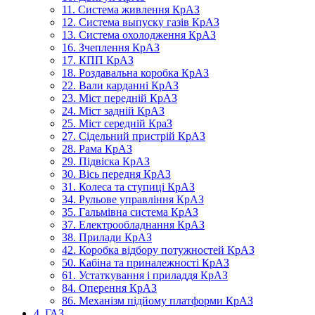
11. Система живлення КрАЗ
12. Система выпуску газів КрАЗ
13. Система охолодження КрАЗ
16. Зчеплення КрАЗ
17. КПП КрАЗ
18. Роздавальна коробка КрАЗ
22. Вали карданні КрАЗ
23. Міст передній КрАЗ
24. Міст задній КрАЗ
25. Міст середній КраЗ
27. Сідельний пристрій КрАЗ
28. Рама КрАЗ
29. Підвіска КрАЗ
30. Вісь передня КрАЗ
31. Колеса та ступиці КрАЗ
34. Рульове управління КрАЗ
35. Гальмівна система КрАЗ
37. Електрообладнання КрАЗ
38. Прилади КрАЗ
42. Коробка відбору потужностей КрАЗ
50. Кабіна та приналежності КрАЗ
61. Устаткування і приладдя КрАЗ
84. Оперення КрАЗ
86. Механізм підйому платформи КрАЗ
4. ГАЗ