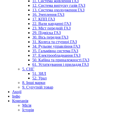
11. Система живлення ГАЗ
12. Система випуску газів ГАЗ
13. Система охолодження ГАЗ
16. Зчеплення ГАЗ
17. КПП ГАЗ
22. Вали карданні ГАЗ
23. Міст передній ГАЗ
29. Підвіска ГАЗ
30. Вісь передня ГАЗ
31. Колеса та ступиці ГАЗ
34. Рульове управління ГАЗ
35. Гальмівна система ГАЗ
37. Електрообладнання ГАЗ
50. Кабіна та приналежності ГАЗ
61. Устаткування і приладдя ГАЗ
5. СНГ
51. ЗИЛ
52. Урал
8. Інші марки
9. Супутній товар
Акції
Інфо
Компанія
Місія
Історія