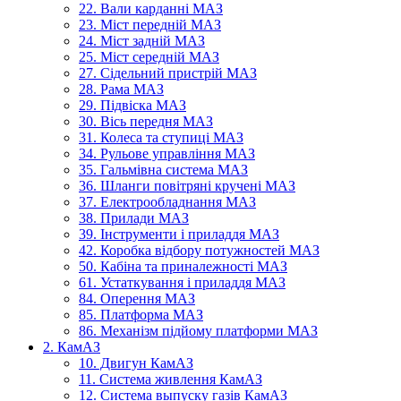
22. Вали карданні МАЗ
23. Міст передній МАЗ
24. Міст задній МАЗ
25. Міст середній МАЗ
27. Сідельний пристрій МАЗ
28. Рама МАЗ
29. Підвіска МАЗ
30. Вісь передня МАЗ
31. Колеса та ступиці МАЗ
34. Рульове управління МАЗ
35. Гальмівна система МАЗ
36. Шланги повітряні кручені МАЗ
37. Електрообладнання МАЗ
38. Прилади МАЗ
39. Інструменти і приладдя МАЗ
42. Коробка відбору потужностей МАЗ
50. Кабіна та приналежності МАЗ
61. Устаткування і приладдя МАЗ
84. Оперення МАЗ
85. Платформа МАЗ
86. Механізм підйому платформи МАЗ
2. КамАЗ
10. Двигун КамАЗ
11. Система живлення КамАЗ
12. Система выпуску газів КамАЗ