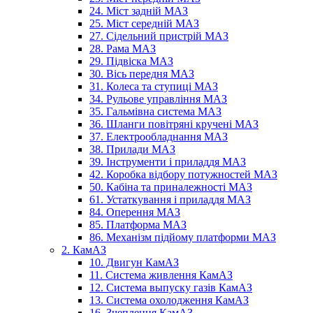
24. Міст задній МАЗ
25. Міст середній МАЗ
27. Сідельний пристрій МАЗ
28. Рама МАЗ
29. Підвіска МАЗ
30. Вісь передня МАЗ
31. Колеса та ступиці МАЗ
34. Рульове управління МАЗ
35. Гальмівна система МАЗ
36. Шланги повітряні кручені МАЗ
37. Електрообладнання МАЗ
38. Прилади МАЗ
39. Інструменти і приладдя МАЗ
42. Коробка відбору потужностей МАЗ
50. Кабіна та приналежності МАЗ
61. Устаткування і приладдя МАЗ
84. Оперення МАЗ
85. Платформа МАЗ
86. Механізм підйому платформи МАЗ
2. КамАЗ
10. Двигун КамАЗ
11. Система живлення КамАЗ
12. Система выпуску газів КамАЗ
13. Система охолодження КамАЗ
16. Зчеплення КамАЗ