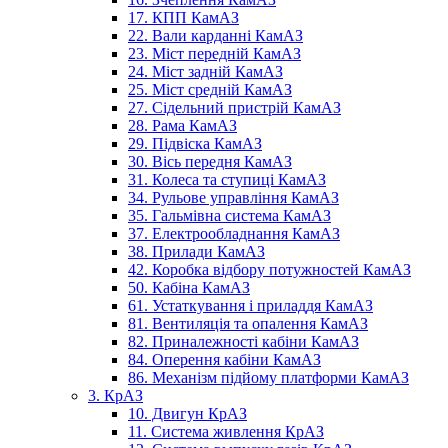
17. КПП КамАЗ
22. Вали карданні КамАЗ
23. Міст передній КамАЗ
24. Міст задній КамАЗ
25. Міст средній КамАЗ
27. Сідельний пристрій КамАЗ
28. Рама КамАЗ
29. Підвіска КамАЗ
30. Вісь передня КамАЗ
31. Колеса та ступиці КамАЗ
34. Рульове управління КамАЗ
35. Гальмівна система КамАЗ
37. Електрообладнання КамАЗ
38. Прилади КамАЗ
42. Коробка відбору потужностей КамАЗ
50. Кабіна КамАЗ
61. Устаткування і приладдя КамАЗ
81. Вентиляція та опалення КамАЗ
82. Приналежності кабіни КамАЗ
84. Оперення кабіни КамАЗ
86. Механізм підйому платформи КамАЗ
3. КрАЗ
10. Двигун КрАЗ
11. Система живлення КрАЗ