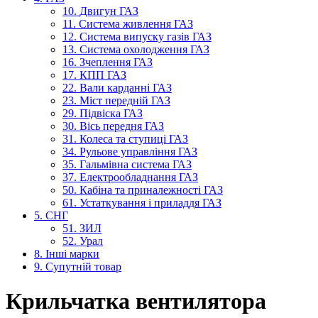
10. Двигун ГАЗ
11. Система живлення ГАЗ
12. Система випуску газів ГАЗ
13. Система охолодження ГАЗ
16. Зчеплення ГАЗ
17. КПП ГАЗ
22. Вали карданні ГАЗ
23. Міст передній ГАЗ
29. Підвіска ГАЗ
30. Вісь передня ГАЗ
31. Колеса та ступиці ГАЗ
34. Рульове управління ГАЗ
35. Гальмівна система ГАЗ
37. Електрообладнання ГАЗ
50. Кабіна та приналежності ГАЗ
61. Устаткування і приладдя ГАЗ
5. СНГ
51. ЗИЛ
52. Урал
8. Інші марки
9. Супутній товар
Крильчатка вентилятора