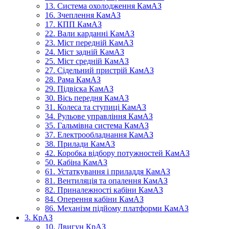
13. Система охолодження КамАЗ
16. Зчеплення КамАЗ
17. КПП КамАЗ
22. Вали карданні КамАЗ
23. Міст передній КамАЗ
24. Міст задній КамАЗ
25. Міст средній КамАЗ
27. Сідельний пристрій КамАЗ
28. Рама КамАЗ
29. Підвіска КамАЗ
30. Вісь передня КамАЗ
31. Колеса та ступиці КамАЗ
34. Рульове управління КамАЗ
35. Гальмівна система КамАЗ
37. Електрообладнання КамАЗ
38. Прилади КамАЗ
42. Коробка відбору потужностей КамАЗ
50. Кабіна КамАЗ
61. Устаткування і приладдя КамАЗ
81. Вентиляція та опалення КамАЗ
82. Приналежності кабіни КамАЗ
84. Оперення кабіни КамАЗ
86. Механізм підйому платформи КамАЗ
3. КрАЗ
10. Двигун КрАЗ