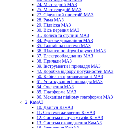
24. Міст задній МАЗ
25. Міст середній МАЗ
27. Сідельний пристрій МАЗ
28. Рама МАЗ
29. Підвіска МАЗ
30. Вісь передня МАЗ
31. Колеса та ступиці МАЗ
34. Рульове управління МАЗ
35. Гальмівна система МАЗ
36. Шланги повітряні кручені МАЗ
37. Електрообладнання МАЗ
38. Прилади МАЗ
39. Інструменти і приладдя МАЗ
42. Коробка відбору потужностей МАЗ
50. Кабіна та приналежності МАЗ
61. Устаткування і приладдя МАЗ
84. Оперення МАЗ
85. Платформа МАЗ
86. Механізм підйому платформи МАЗ
2. КамАЗ
10. Двигун КамАЗ
11. Система живлення КамАЗ
12. Система выпуску газів КамАЗ
13. Система охолодження КамАЗ
16. Зчеплення КамАЗ