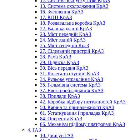
12. Система выпуску газів КрАЗ
13. Система охолодження КрАЗ
16. Зчеплення КрАЗ
17. КПП КрАЗ
18. Роздавальна коробка КрАЗ
22. Вали карданні КрАЗ
23. Міст передній КрАЗ
24. Міст задній КрАЗ
25. Міст середній КраЗ
27. Сідельний пристрій КрАЗ
28. Рама КрАЗ
29. Підвіска КрАЗ
30. Вісь передня КрАЗ
31. Колеса та ступиці КрАЗ
34. Рульове управління КрАЗ
35. Гальмівна система КрАЗ
37. Електрообладнання КрАЗ
38. Прилади КрАЗ
42. Коробка відбору потужностей КрАЗ
50. Кабіна та приналежності КрАЗ
61. Устаткування і приладдя КрАЗ
84. Оперення КрАЗ
86. Механізм підйому платформи КрАЗ
4. ГАЗ
10. Двигун ГАЗ