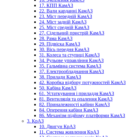
17. КПП КамАЗ
22. Вали карданні КамАЗ
23. Міст передній КамАЗ
24. Міст задній КамАЗ
25. Міст средній КамАЗ
27. Сідельний пристрій КамАЗ
28. Рама КамАЗ
29. Підвіска КамАЗ
30. Вісь передня КамАЗ
31. Колеса та ступиці КамАЗ
34. Рульове управління КамАЗ
35. Гальмівна система КамАЗ
37. Електрообладнання КамАЗ
38. Прилади КамАЗ
42. Коробка відбору потужностей КамАЗ
50. Кабіна КамАЗ
61. Устаткування і приладдя КамАЗ
81. Вентиляція та опалення КамАЗ
82. Приналежності кабіни КамАЗ
84. Оперення кабіни КамАЗ
86. Механізм підйому платформи КамАЗ
3. КрАЗ
10. Двигун КрАЗ
11. Система живлення КрАЗ