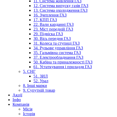
11. Система живлення ГАЗ
12. Система випуску газів ГАЗ
13. Система охолодження ГАЗ
16. Зчеплення ГАЗ
17. КПП ГАЗ
22. Вали карданні ГАЗ
23. Міст передній ГАЗ
29. Підвіска ГАЗ
30. Вісь передня ГАЗ
31. Колеса та ступиці ГАЗ
34. Рульове управління ГАЗ
35. Гальмівна система ГАЗ
37. Електрообладнання ГАЗ
50. Кабіна та приналежності ГАЗ
61. Устаткування і приладдя ГАЗ
5. СНГ
51. ЗИЛ
52. Урал
8. Інші марки
9. Супутній товар
Акції
Інфо
Компанія
Місія
Історія