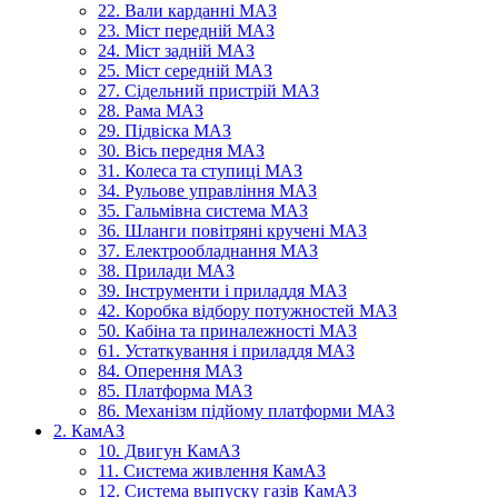
22. Вали карданні МАЗ
23. Міст передній МАЗ
24. Міст задній МАЗ
25. Міст середній МАЗ
27. Сідельний пристрій МАЗ
28. Рама МАЗ
29. Підвіска МАЗ
30. Вісь передня МАЗ
31. Колеса та ступиці МАЗ
34. Рульове управління МАЗ
35. Гальмівна система МАЗ
36. Шланги повітряні кручені МАЗ
37. Електрообладнання МАЗ
38. Прилади МАЗ
39. Інструменти і приладдя МАЗ
42. Коробка відбору потужностей МАЗ
50. Кабіна та приналежності МАЗ
61. Устаткування і приладдя МАЗ
84. Оперення МАЗ
85. Платформа МАЗ
86. Механізм підйому платформи МАЗ
2. КамАЗ
10. Двигун КамАЗ
11. Система живлення КамАЗ
12. Система выпуску газів КамАЗ