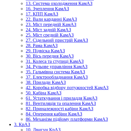
13. Система охолодження КамАЗ
16. Зчеплення КамАЗ
17. КПП КамАЗ
22. Вали карданні КамАЗ
23. Міст передній КамАЗ
24. Міст задній КамАЗ
25. Міст средній КамАЗ
27. Сідельний пристрій КамАЗ
28. Рама КамАЗ
29. Підвіска КамАЗ
30. Вісь передня КамАЗ
31. Колеса та ступиці КамАЗ
34. Рульове управління КамАЗ
35. Гальмівна система КамАЗ
37. Електрообладнання КамАЗ
38. Прилади КамАЗ
42. Коробка відбору потужностей КамАЗ
50. Кабіна КамАЗ
61. Устаткування і приладдя КамАЗ
81. Вентиляція та опалення КамАЗ
82. Приналежності кабіни КамАЗ
84. Оперення кабіни КамАЗ
86. Механізм підйому платформи КамАЗ
3. КрАЗ
10. Двигун КрАЗ