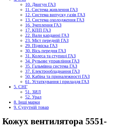
10. Двигун ГАЗ
11. Система живлення ГАЗ
12. Система випуску газів ГАЗ
13. Система охолодження ГАЗ
16. Зчеплення ГАЗ
17. КПП ГАЗ
22. Вали карданні ГАЗ
23. Міст передній ГАЗ
29. Підвіска ГАЗ
30. Вісь передня ГАЗ
31. Колеса та ступиці ГАЗ
34. Рульове управління ГАЗ
35. Гальмівна система ГАЗ
37. Електрообладнання ГАЗ
50. Кабіна та приналежності ГАЗ
61. Устаткування і приладдя ГАЗ
5. СНГ
51. ЗИЛ
52. Урал
8. Інші марки
9. Супутній товар
Кожух вентилятора 5551-