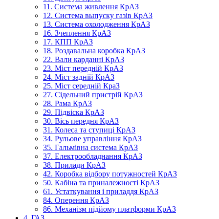
11. Система живлення КрАЗ
12. Система выпуску газів КрАЗ
13. Система охолодження КрАЗ
16. Зчеплення КрАЗ
17. КПП КрАЗ
18. Роздавальна коробка КрАЗ
22. Вали карданні КрАЗ
23. Міст передній КрАЗ
24. Міст задній КрАЗ
25. Міст середній КраЗ
27. Сідельний пристрій КрАЗ
28. Рама КрАЗ
29. Підвіска КрАЗ
30. Вісь передня КрАЗ
31. Колеса та ступиці КрАЗ
34. Рульове управління КрАЗ
35. Гальмівна система КрАЗ
37. Електрообладнання КрАЗ
38. Прилади КрАЗ
42. Коробка відбору потужностей КрАЗ
50. Кабіна та приналежності КрАЗ
61. Устаткування і приладдя КрАЗ
84. Оперення КрАЗ
86. Механізм підйому платформи КрАЗ
4. ГАЗ