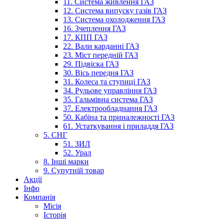
11. Система живлення ГАЗ
12. Система випуску газів ГАЗ
13. Система охолодження ГАЗ
16. Зчеплення ГАЗ
17. КПП ГАЗ
22. Вали карданні ГАЗ
23. Міст передній ГАЗ
29. Підвіска ГАЗ
30. Вісь передня ГАЗ
31. Колеса та ступиці ГАЗ
34. Рульове управління ГАЗ
35. Гальмівна система ГАЗ
37. Електрообладнання ГАЗ
50. Кабіна та приналежності ГАЗ
61. Устаткування і приладдя ГАЗ
5. СНГ
51. ЗИЛ
52. Урал
8. Інші марки
9. Супутній товар
Акції
Інфо
Компанія
Місія
Історія