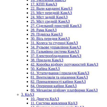
17. КПП КамАЗ
22. Вали карданні КамАЗ
23. Міст передній КамАЗ
24. Міст задній КамАЗ
25. Міст средній КамАЗ
27. Сідельний пристрій КамАЗ
28. Рама КамАЗ
29. Підвіска КамАЗ
30. Вісь передня КамАЗ
31. Колеса та ступиці КамАЗ
34. Рульове управління КамАЗ
35. Гальмівна система КамАЗ
37. Електрообладнання КамАЗ
38. Прилади КамАЗ
42. Коробка відбору потужностей КамАЗ
50. Кабіна КамАЗ
61. Устаткування і приладдя КамАЗ
81. Вентиляція та опалення КамАЗ
82. Приналежності кабіни КамАЗ
84. Оперення кабіни КамАЗ
86. Механізм підйому платформи КамАЗ
3. КрАЗ
10. Двигун КрАЗ
11. Система живлення КрАЗ