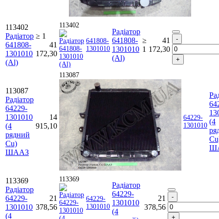
113402
113402
Радіатор
Радіатор
≥ 1
641808-
≥
41
641808-
641808-
41
1301010
1301010
1
172,30
1301010
172,30
(Al)
(Al)
113087
113087
Ра
Радіатор
64
64229-
13
1301010
14
64229-
(4
(4
915,10
1301010
ря
рядний
Cu
Cu)
Ш
ШААЗ
113369
113369
Радіатор
Радіатор
64229-
64229-
21
21
64229-
1301010
1301010
378,56
1301010
378,56
(4
(4