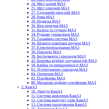
24. Міст задній МАЗ
25. Міст середній МАЗ
27. Сідельний пристрій МАЗ
28. Рама МАЗ
29. Підвіска МАЗ
30. Вісь передня МАЗ
31. Колеса та ступиці МАЗ
34. Рульове управління МАЗ
35. Гальмівна система МАЗ
36. Шланги повітряні кручені МАЗ
37. Електрообладнання МАЗ
38. Прилади МАЗ
39. Інструменти і приладдя МАЗ
42. Коробка відбору потужностей МАЗ
50. Кабіна та приналежності МАЗ
61. Устаткування і приладдя МАЗ
84. Оперення МАЗ
85. Платформа МАЗ
86. Механізм підйому платформи МАЗ
2. КамАЗ
10. Двигун КамАЗ
11. Система живлення КамАЗ
12. Система выпуску газів КамАЗ
13. Система охолодження КамАЗ
16. Зчеплення КамАЗ