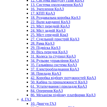
12. Система выпуску газів КрАЗ
13. Система охолодження КрАЗ
16. Зчеплення КрАЗ
17. КПП КрАЗ
18. Роздавальна коробка КрАЗ
22. Вали карданні КрАЗ
23. Міст передній КрАЗ
24. Міст задній КрАЗ
25. Міст середній КраЗ
27. Сідельний пристрій КрАЗ
28. Рама КрАЗ
29. Підвіска КрАЗ
30. Вісь передня КрАЗ
31. Колеса та ступиці КрАЗ
34. Рульове управління КрАЗ
35. Гальмівна система КрАЗ
37. Електрообладнання КрАЗ
38. Прилади КрАЗ
42. Коробка відбору потужностей КрАЗ
50. Кабіна та приналежності КрАЗ
61. Устаткування і приладдя КрАЗ
84. Оперення КрАЗ
86. Механізм підйому платформи КрАЗ
4. ГАЗ
10. Двигун ГАЗ