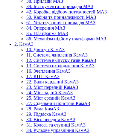
38. Прилади МАЗ
39. Інструменти і приладдя МАЗ
42. Коробка відбору потужностей МАЗ
50. Кабіна та приналежності МАЗ
61. Устаткування і приладдя МАЗ
84. Оперення МАЗ
85. Платформа МАЗ
86. Механізм підйому платформи МАЗ
2. КамАЗ
10. Двигун КамАЗ
11. Система живлення КамАЗ
12. Система выпуску газів КамАЗ
13. Система охолодження КамАЗ
16. Зчеплення КамАЗ
17. КПП КамАЗ
22. Вали карданні КамАЗ
23. Міст передній КамАЗ
24. Міст задній КамАЗ
25. Міст средній КамАЗ
27. Сідельний пристрій КамАЗ
28. Рама КамАЗ
29. Підвіска КамАЗ
30. Вісь передня КамАЗ
31. Колеса та ступиці КамАЗ
34. Рульове управління КамАЗ