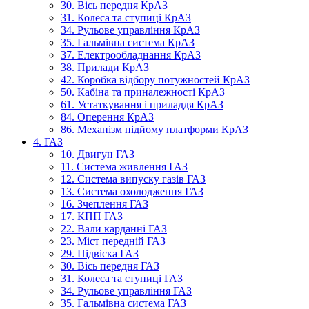
30. Вісь передня КрАЗ
31. Колеса та ступиці КрАЗ
34. Рульове управління КрАЗ
35. Гальмівна система КрАЗ
37. Електрообладнання КрАЗ
38. Прилади КрАЗ
42. Коробка відбору потужностей КрАЗ
50. Кабіна та приналежності КрАЗ
61. Устаткування і приладдя КрАЗ
84. Оперення КрАЗ
86. Механізм підйому платформи КрАЗ
4. ГАЗ
10. Двигун ГАЗ
11. Система живлення ГАЗ
12. Система випуску газів ГАЗ
13. Система охолодження ГАЗ
16. Зчеплення ГАЗ
17. КПП ГАЗ
22. Вали карданні ГАЗ
23. Міст передній ГАЗ
29. Підвіска ГАЗ
30. Вісь передня ГАЗ
31. Колеса та ступиці ГАЗ
34. Рульове управління ГАЗ
35. Гальмівна система ГАЗ