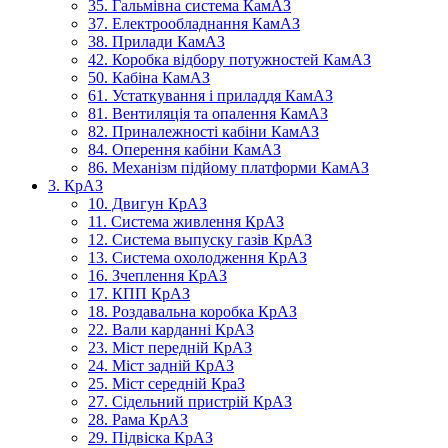
35. Гальмівна система КамАЗ
37. Електрообладнання КамАЗ
38. Прилади КамАЗ
42. Коробка відбору потужностей КамАЗ
50. Кабіна КамАЗ
61. Устаткування і приладдя КамАЗ
81. Вентиляція та опалення КамАЗ
82. Приналежності кабіни КамАЗ
84. Оперення кабіни КамАЗ
86. Механізм підйому платформи КамАЗ
3. КрАЗ
10. Двигун КрАЗ
11. Система живлення КрАЗ
12. Система выпуску газів КрАЗ
13. Система охолодження КрАЗ
16. Зчеплення КрАЗ
17. КПП КрАЗ
18. Роздавальна коробка КрАЗ
22. Вали карданні КрАЗ
23. Міст передній КрАЗ
24. Міст задній КрАЗ
25. Міст середній КраЗ
27. Сідельний пристрій КрАЗ
28. Рама КрАЗ
29. Підвіска КрАЗ