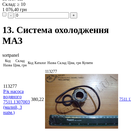
Склад: ≥ 10
1 076,40 грн
13. Система охолодження
МАЗ
sortpanel
Код
Склад
Код
Каталог
Назва
Склад
Ціна, грн
Купити
Назва
Ціна, грн
113277
113277
Р/к насоса
водяного
380,22
7511.1
7511.1307003
(малий, 3
наім.)