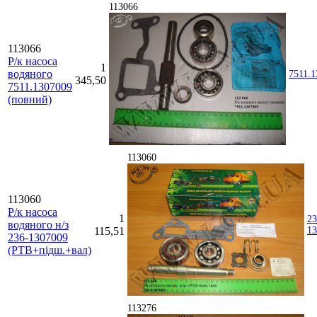
113066
113066
Р/к насоса
1
водяного
7511.1
345,50
7511.1307009
(повний)
113060
113060
Р/к насоса
1
23
водяного н/з
115,51
13
236-1307009
(РТВ+підш.+вал)
113276