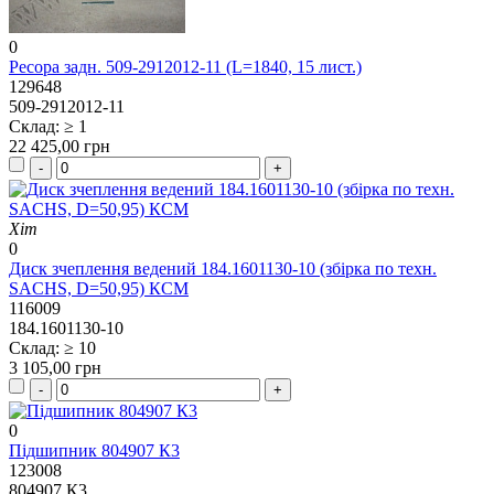
0
Ресора задн. 509-2912012-11 (L=1840, 15 лист.)
129648
509-2912012-11
Склад: ≥ 1
22 425,00 грн
Хіт
0
Диск зчеплення ведений 184.1601130-10 (збірка по техн.
SACHS, D=50,95) КСМ
116009
184.1601130-10
Склад: ≥ 10
3 105,00 грн
0
Підшипник 804907 К3
123008
804907 К3