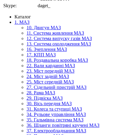
Skype:
daget_
Каталог
1. МАЗ
10. Двигун МАЗ
11. Система живлення МАЗ
12. Система випуску газів МАЗ
13. Система охолодження МАЗ
16. Зчеплення МАЗ
17. КПП МАЗ
18. Роздавальна коробка МАЗ
22. Вали карданні МАЗ
23. Міст передній МАЗ
24. Міст задній МАЗ
25. Міст середній МАЗ
27. Сідельний пристрій МАЗ
28. Рама МАЗ
29. Підвіска МАЗ
30. Вісь передня МАЗ
31. Колеса та ступиці МАЗ
34. Рульове управління МАЗ
35. Гальмівна система МАЗ
36. Шланги повітряні кручені МАЗ
37. Електрообладнання МАЗ