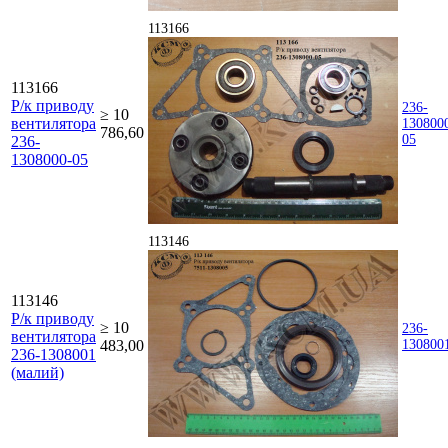
113166
113166
Р/к приводу
236-
≥ 10
вентилятора
130800
786,60
05
236-
1308000-05
113146
113146
Р/к приводу
≥ 10
236-
вентилятора
483,00
130800
236-1308001
(малий)