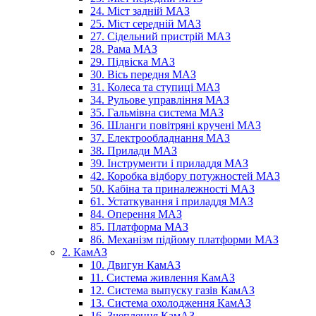
24. Міст задній МАЗ
25. Міст середній МАЗ
27. Сідельний пристрій МАЗ
28. Рама МАЗ
29. Підвіска МАЗ
30. Вісь передня МАЗ
31. Колеса та ступиці МАЗ
34. Рульове управління МАЗ
35. Гальмівна система МАЗ
36. Шланги повітряні кручені МАЗ
37. Електрообладнання МАЗ
38. Прилади МАЗ
39. Інструменти і приладдя МАЗ
42. Коробка відбору потужностей МАЗ
50. Кабіна та приналежності МАЗ
61. Устаткування і приладдя МАЗ
84. Оперення МАЗ
85. Платформа МАЗ
86. Механізм підйому платформи МАЗ
2. КамАЗ
10. Двигун КамАЗ
11. Система живлення КамАЗ
12. Система выпуску газів КамАЗ
13. Система охолодження КамАЗ
16. Зчеплення КамАЗ