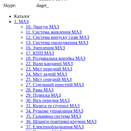
Skype:
daget_
Каталог
1. МАЗ
10. Двигун МАЗ
11. Система живлення МАЗ
12. Система випуску газів МАЗ
13. Система охолодження МАЗ
16. Зчеплення МАЗ
17. КПП МАЗ
18. Роздавальна коробка МАЗ
22. Вали карданні МАЗ
23. Міст передній МАЗ
24. Міст задній МАЗ
25. Міст середній МАЗ
27. Сідельний пристрій МАЗ
28. Рама МАЗ
29. Підвіска МАЗ
30. Вісь передня МАЗ
31. Колеса та ступиці МАЗ
34. Рульове управління МАЗ
35. Гальмівна система МАЗ
36. Шланги повітряні кручені МАЗ
37. Електрообладнання МАЗ