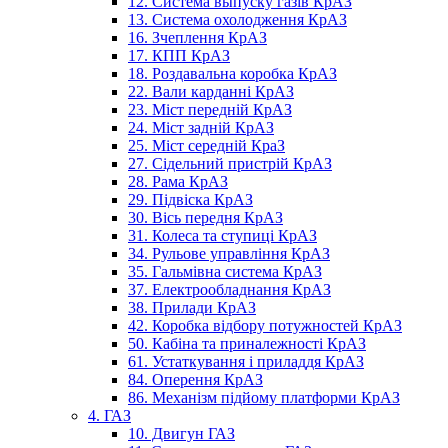
12. Система выпуску газів КрАЗ
13. Система охолодження КрАЗ
16. Зчеплення КрАЗ
17. КПП КрАЗ
18. Роздавальна коробка КрАЗ
22. Вали карданні КрАЗ
23. Міст передній КрАЗ
24. Міст задній КрАЗ
25. Міст середній КраЗ
27. Сідельний пристрій КрАЗ
28. Рама КрАЗ
29. Підвіска КрАЗ
30. Вісь передня КрАЗ
31. Колеса та ступиці КрАЗ
34. Рульове управління КрАЗ
35. Гальмівна система КрАЗ
37. Електрообладнання КрАЗ
38. Прилади КрАЗ
42. Коробка відбору потужностей КрАЗ
50. Кабіна та приналежності КрАЗ
61. Устаткування і приладдя КрАЗ
84. Оперення КрАЗ
86. Механізм підйому платформи КрАЗ
4. ГАЗ
10. Двигун ГАЗ