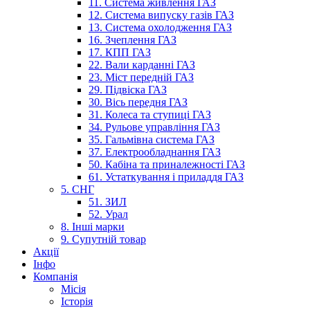
11. Система живлення ГАЗ
12. Система випуску газів ГАЗ
13. Система охолодження ГАЗ
16. Зчеплення ГАЗ
17. КПП ГАЗ
22. Вали карданні ГАЗ
23. Міст передній ГАЗ
29. Підвіска ГАЗ
30. Вісь передня ГАЗ
31. Колеса та ступиці ГАЗ
34. Рульове управління ГАЗ
35. Гальмівна система ГАЗ
37. Електрообладнання ГАЗ
50. Кабіна та приналежності ГАЗ
61. Устаткування і приладдя ГАЗ
5. СНГ
51. ЗИЛ
52. Урал
8. Інші марки
9. Супутній товар
Акції
Інфо
Компанія
Місія
Історія