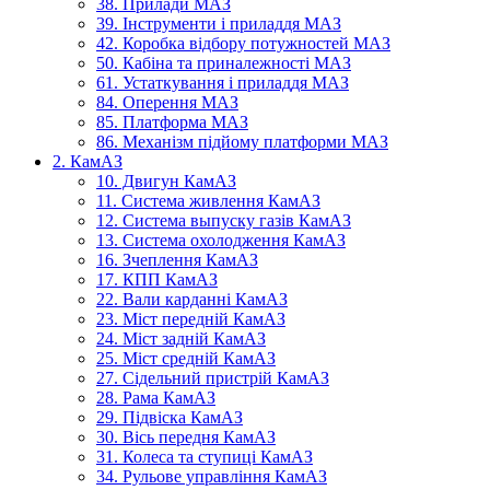
38. Прилади МАЗ
39. Інструменти і приладдя МАЗ
42. Коробка відбору потужностей МАЗ
50. Кабіна та приналежності МАЗ
61. Устаткування і приладдя МАЗ
84. Оперення МАЗ
85. Платформа МАЗ
86. Механізм підйому платформи МАЗ
2. КамАЗ
10. Двигун КамАЗ
11. Система живлення КамАЗ
12. Система выпуску газів КамАЗ
13. Система охолодження КамАЗ
16. Зчеплення КамАЗ
17. КПП КамАЗ
22. Вали карданні КамАЗ
23. Міст передній КамАЗ
24. Міст задній КамАЗ
25. Міст средній КамАЗ
27. Сідельний пристрій КамАЗ
28. Рама КамАЗ
29. Підвіска КамАЗ
30. Вісь передня КамАЗ
31. Колеса та ступиці КамАЗ
34. Рульове управління КамАЗ