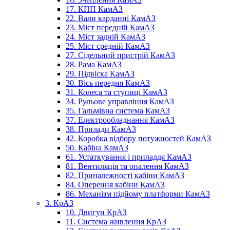
17. КПП КамАЗ
22. Вали карданні КамАЗ
23. Міст передній КамАЗ
24. Міст задній КамАЗ
25. Міст средній КамАЗ
27. Сідельний пристрій КамАЗ
28. Рама КамАЗ
29. Підвіска КамАЗ
30. Вісь передня КамАЗ
31. Колеса та ступиці КамАЗ
34. Рульове управління КамАЗ
35. Гальмівна система КамАЗ
37. Електрообладнання КамАЗ
38. Прилади КамАЗ
42. Коробка відбору потужностей КамАЗ
50. Кабіна КамАЗ
61. Устаткування і приладдя КамАЗ
81. Вентиляція та опалення КамАЗ
82. Приналежності кабіни КамАЗ
84. Оперення кабіни КамАЗ
86. Механізм підйому платформи КамАЗ
3. КрАЗ
10. Двигун КрАЗ
11. Система живлення КрАЗ