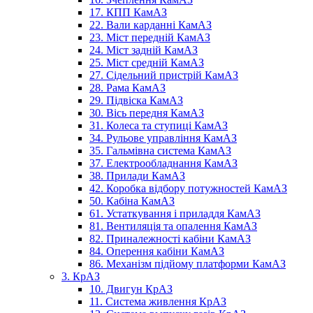
17. КПП КамАЗ
22. Вали карданні КамАЗ
23. Міст передній КамАЗ
24. Міст задній КамАЗ
25. Міст средній КамАЗ
27. Сідельний пристрій КамАЗ
28. Рама КамАЗ
29. Підвіска КамАЗ
30. Вісь передня КамАЗ
31. Колеса та ступиці КамАЗ
34. Рульове управління КамАЗ
35. Гальмівна система КамАЗ
37. Електрообладнання КамАЗ
38. Прилади КамАЗ
42. Коробка відбору потужностей КамАЗ
50. Кабіна КамАЗ
61. Устаткування і приладдя КамАЗ
81. Вентиляція та опалення КамАЗ
82. Приналежності кабіни КамАЗ
84. Оперення кабіни КамАЗ
86. Механізм підйому платформи КамАЗ
3. КрАЗ
10. Двигун КрАЗ
11. Система живлення КрАЗ