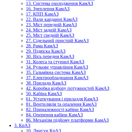
13. Система охолодження КамАЗ
16. Зчеплення КамАЗ
17. КПП КамАЗ
22. Вали карданні КамАЗ
23. Міст передній КамАЗ
24. Міст задній КамАЗ
25. Міст средній КамАЗ
27. Сідельний пристрій КамАЗ
28. Рама КамАЗ
29. Підвіска КамАЗ
30. Вісь передня КамАЗ
31. Колеса та ступиці КамАЗ
34. Рульове управління КамАЗ
35. Гальмівна система КамАЗ
37. Електрообладнання КамАЗ
38. Прилади КамАЗ
42. Коробка відбору потужностей КамАЗ
50. Кабіна КамАЗ
61. Устаткування і приладдя КамАЗ
81. Вентиляція та опалення КамАЗ
82. Приналежності кабіни КамАЗ
84. Оперення кабіни КамАЗ
86. Механізм підйому платформи КамАЗ
3. КрАЗ
10. Двигун КрАЗ