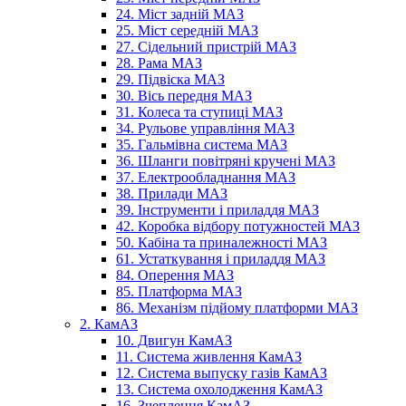
24. Міст задній МАЗ
25. Міст середній МАЗ
27. Сідельний пристрій МАЗ
28. Рама МАЗ
29. Підвіска МАЗ
30. Вісь передня МАЗ
31. Колеса та ступиці МАЗ
34. Рульове управління МАЗ
35. Гальмівна система МАЗ
36. Шланги повітряні кручені МАЗ
37. Електрообладнання МАЗ
38. Прилади МАЗ
39. Інструменти і приладдя МАЗ
42. Коробка відбору потужностей МАЗ
50. Кабіна та приналежності МАЗ
61. Устаткування і приладдя МАЗ
84. Оперення МАЗ
85. Платформа МАЗ
86. Механізм підйому платформи МАЗ
2. КамАЗ
10. Двигун КамАЗ
11. Система живлення КамАЗ
12. Система выпуску газів КамАЗ
13. Система охолодження КамАЗ
16. Зчеплення КамАЗ