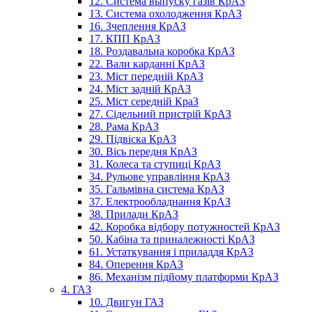
12. Система выпуску газів КрАЗ
13. Система охолодження КрАЗ
16. Зчеплення КрАЗ
17. КПП КрАЗ
18. Роздавальна коробка КрАЗ
22. Вали карданні КрАЗ
23. Міст передній КрАЗ
24. Міст задній КрАЗ
25. Міст середній КраЗ
27. Сідельний пристрій КрАЗ
28. Рама КрАЗ
29. Підвіска КрАЗ
30. Вісь передня КрАЗ
31. Колеса та ступиці КрАЗ
34. Рульове управління КрАЗ
35. Гальмівна система КрАЗ
37. Електрообладнання КрАЗ
38. Прилади КрАЗ
42. Коробка відбору потужностей КрАЗ
50. Кабіна та приналежності КрАЗ
61. Устаткування і приладдя КрАЗ
84. Оперення КрАЗ
86. Механізм підйому платформи КрАЗ
4. ГАЗ
10. Двигун ГАЗ