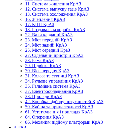
11. Система живлення КрАЗ
12. Система выпуску газів КрАЗ
13. Система охолодження КрАЗ
16. Зчеплення КрАЗ
17. КПП КрАЗ
18. Роздавальна коробка КрАЗ
22. Вали карданні КрАЗ
23. Міст передній КрАЗ
24. Міст задній КрАЗ
25. Міст середній КраЗ
27. Сідельний пристрій КрАЗ
28. Рама КрАЗ
29. Підвіска КрАЗ
30. Вісь передня КрАЗ
31. Колеса та ступиці КрАЗ
34. Рульове управління КрАЗ
35. Гальмівна система КрАЗ
37. Електрообладнання КрАЗ
38. Прилади КрАЗ
42. Коробка відбору потужностей КрАЗ
50. Кабіна та приналежності КрАЗ
61. Устаткування і приладдя КрАЗ
84. Оперення КрАЗ
86. Механізм підйому платформи КрАЗ
4. ГАЗ