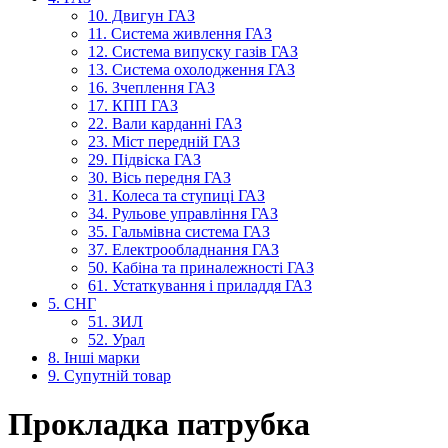
10. Двигун ГАЗ
11. Система живлення ГАЗ
12. Система випуску газів ГАЗ
13. Система охолодження ГАЗ
16. Зчеплення ГАЗ
17. КПП ГАЗ
22. Вали карданні ГАЗ
23. Міст передній ГАЗ
29. Підвіска ГАЗ
30. Вісь передня ГАЗ
31. Колеса та ступиці ГАЗ
34. Рульове управління ГАЗ
35. Гальмівна система ГАЗ
37. Електрообладнання ГАЗ
50. Кабіна та приналежності ГАЗ
61. Устаткування і приладдя ГАЗ
5. СНГ
51. ЗИЛ
52. Урал
8. Інші марки
9. Супутній товар
Прокладка патрубка