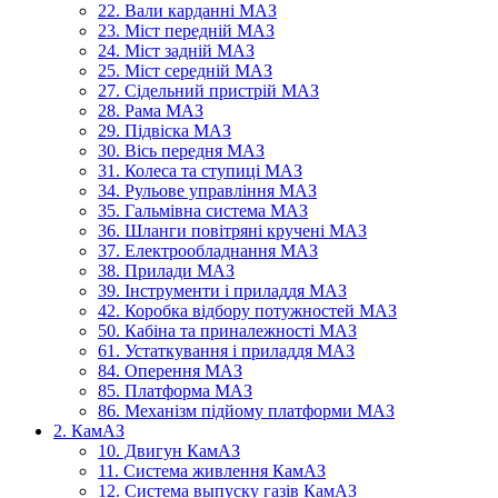
22. Вали карданні МАЗ
23. Міст передній МАЗ
24. Міст задній МАЗ
25. Міст середній МАЗ
27. Сідельний пристрій МАЗ
28. Рама МАЗ
29. Підвіска МАЗ
30. Вісь передня МАЗ
31. Колеса та ступиці МАЗ
34. Рульове управління МАЗ
35. Гальмівна система МАЗ
36. Шланги повітряні кручені МАЗ
37. Електрообладнання МАЗ
38. Прилади МАЗ
39. Інструменти і приладдя МАЗ
42. Коробка відбору потужностей МАЗ
50. Кабіна та приналежності МАЗ
61. Устаткування і приладдя МАЗ
84. Оперення МАЗ
85. Платформа МАЗ
86. Механізм підйому платформи МАЗ
2. КамАЗ
10. Двигун КамАЗ
11. Система живлення КамАЗ
12. Система выпуску газів КамАЗ