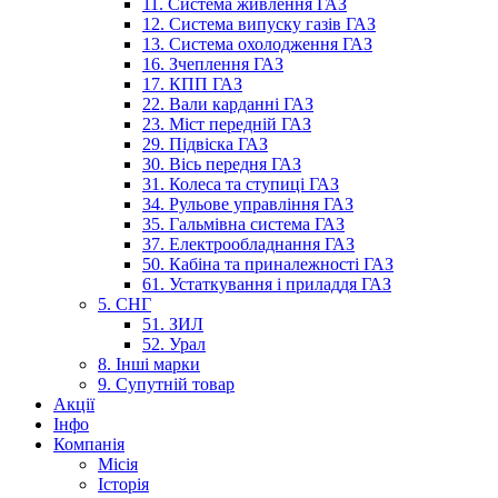
11. Система живлення ГАЗ
12. Система випуску газів ГАЗ
13. Система охолодження ГАЗ
16. Зчеплення ГАЗ
17. КПП ГАЗ
22. Вали карданні ГАЗ
23. Міст передній ГАЗ
29. Підвіска ГАЗ
30. Вісь передня ГАЗ
31. Колеса та ступиці ГАЗ
34. Рульове управління ГАЗ
35. Гальмівна система ГАЗ
37. Електрообладнання ГАЗ
50. Кабіна та приналежності ГАЗ
61. Устаткування і приладдя ГАЗ
5. СНГ
51. ЗИЛ
52. Урал
8. Інші марки
9. Супутній товар
Акції
Інфо
Компанія
Місія
Історія