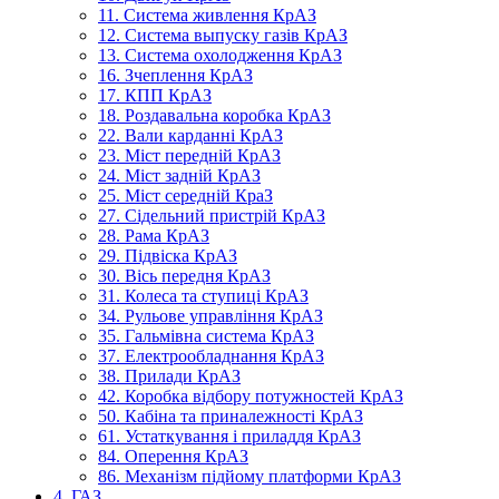
11. Система живлення КрАЗ
12. Система выпуску газів КрАЗ
13. Система охолодження КрАЗ
16. Зчеплення КрАЗ
17. КПП КрАЗ
18. Роздавальна коробка КрАЗ
22. Вали карданні КрАЗ
23. Міст передній КрАЗ
24. Міст задній КрАЗ
25. Міст середній КраЗ
27. Сідельний пристрій КрАЗ
28. Рама КрАЗ
29. Підвіска КрАЗ
30. Вісь передня КрАЗ
31. Колеса та ступиці КрАЗ
34. Рульове управління КрАЗ
35. Гальмівна система КрАЗ
37. Електрообладнання КрАЗ
38. Прилади КрАЗ
42. Коробка відбору потужностей КрАЗ
50. Кабіна та приналежності КрАЗ
61. Устаткування і приладдя КрАЗ
84. Оперення КрАЗ
86. Механізм підйому платформи КрАЗ
4. ГАЗ