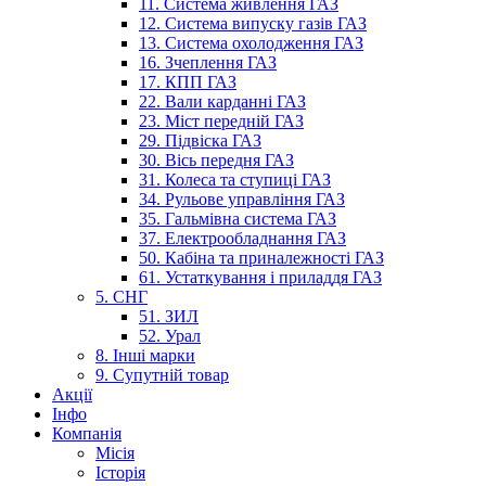
11. Система живлення ГАЗ
12. Система випуску газів ГАЗ
13. Система охолодження ГАЗ
16. Зчеплення ГАЗ
17. КПП ГАЗ
22. Вали карданні ГАЗ
23. Міст передній ГАЗ
29. Підвіска ГАЗ
30. Вісь передня ГАЗ
31. Колеса та ступиці ГАЗ
34. Рульове управління ГАЗ
35. Гальмівна система ГАЗ
37. Електрообладнання ГАЗ
50. Кабіна та приналежності ГАЗ
61. Устаткування і приладдя ГАЗ
5. СНГ
51. ЗИЛ
52. Урал
8. Інші марки
9. Супутній товар
Акції
Інфо
Компанія
Місія
Історія