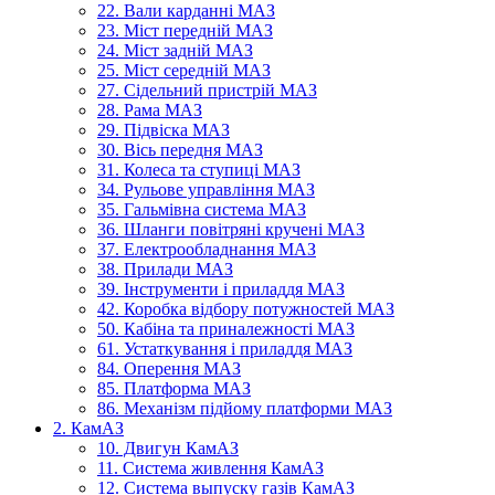
22. Вали карданні МАЗ
23. Міст передній МАЗ
24. Міст задній МАЗ
25. Міст середній МАЗ
27. Сідельний пристрій МАЗ
28. Рама МАЗ
29. Підвіска МАЗ
30. Вісь передня МАЗ
31. Колеса та ступиці МАЗ
34. Рульове управління МАЗ
35. Гальмівна система МАЗ
36. Шланги повітряні кручені МАЗ
37. Електрообладнання МАЗ
38. Прилади МАЗ
39. Інструменти і приладдя МАЗ
42. Коробка відбору потужностей МАЗ
50. Кабіна та приналежності МАЗ
61. Устаткування і приладдя МАЗ
84. Оперення МАЗ
85. Платформа МАЗ
86. Механізм підйому платформи МАЗ
2. КамАЗ
10. Двигун КамАЗ
11. Система живлення КамАЗ
12. Система выпуску газів КамАЗ