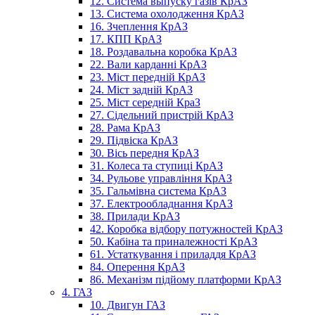
12. Система выпуску газів КрАЗ
13. Система охолодження КрАЗ
16. Зчеплення КрАЗ
17. КПП КрАЗ
18. Роздавальна коробка КрАЗ
22. Вали карданні КрАЗ
23. Міст передній КрАЗ
24. Міст задній КрАЗ
25. Міст середній КраЗ
27. Сідельний пристрій КрАЗ
28. Рама КрАЗ
29. Підвіска КрАЗ
30. Вісь передня КрАЗ
31. Колеса та ступиці КрАЗ
34. Рульове управління КрАЗ
35. Гальмівна система КрАЗ
37. Електрообладнання КрАЗ
38. Прилади КрАЗ
42. Коробка відбору потужностей КрАЗ
50. Кабіна та приналежності КрАЗ
61. Устаткування і приладдя КрАЗ
84. Оперення КрАЗ
86. Механізм підйому платформи КрАЗ
4. ГАЗ
10. Двигун ГАЗ