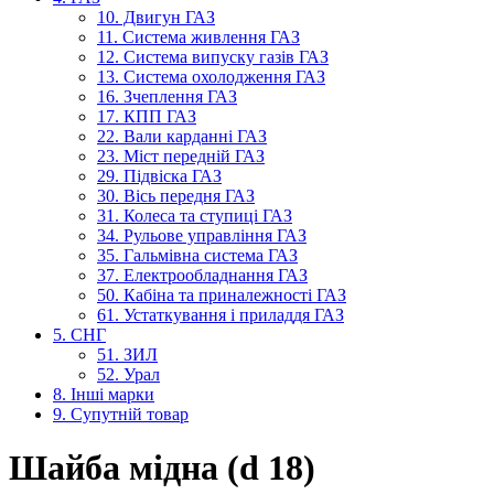
10. Двигун ГАЗ
11. Система живлення ГАЗ
12. Система випуску газів ГАЗ
13. Система охолодження ГАЗ
16. Зчеплення ГАЗ
17. КПП ГАЗ
22. Вали карданні ГАЗ
23. Міст передній ГАЗ
29. Підвіска ГАЗ
30. Вісь передня ГАЗ
31. Колеса та ступиці ГАЗ
34. Рульове управління ГАЗ
35. Гальмівна система ГАЗ
37. Електрообладнання ГАЗ
50. Кабіна та приналежності ГАЗ
61. Устаткування і приладдя ГАЗ
5. СНГ
51. ЗИЛ
52. Урал
8. Інші марки
9. Супутній товар
Шайба мідна (d 18)