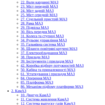
22. Вали карданні МАЗ
23. Міст передній МАЗ
24. Міст задній МАЗ
25. Міст середній МАЗ
27. Сідельний пристрій МАЗ
28. Рама МАЗ
29. Підвіска МАЗ
30. Вісь передня МАЗ
31. Колеса та ступиці МАЗ
34. Рульове управління МАЗ
35. Гальмівна система МАЗ
36. Шланги повітряні кручені МАЗ
37. Електрообладнання МАЗ
38. Прилади МАЗ
39. Інструменти і приладдя МАЗ
42. Коробка відбору потужностей МАЗ
50. Кабіна та приналежності МАЗ
61. Устаткування і приладдя МАЗ
84. Оперення МАЗ
85. Платформа МАЗ
86. Механізм підйому платформи МАЗ
2. КамАЗ
10. Двигун КамАЗ
11. Система живлення КамАЗ
12. Система выпуску газів КамАЗ