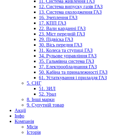
11. Система живлення ГАЗ
12. Система випуску газів ГАЗ
13. Система охолодження ГАЗ
16. Зчеплення ГАЗ
17. КПП ГАЗ
22. Вали карданні ГАЗ
23. Міст передній ГАЗ
29. Підвіска ГАЗ
30. Вісь передня ГАЗ
31. Колеса та ступиці ГАЗ
34. Рульове управління ГАЗ
35. Гальмівна система ГАЗ
37. Електрообладнання ГАЗ
50. Кабіна та приналежності ГАЗ
61. Устаткування і приладдя ГАЗ
5. СНГ
51. ЗИЛ
52. Урал
8. Інші марки
9. Супутній товар
Акції
Інфо
Компанія
Місія
Історія