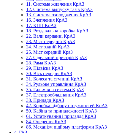
11. Система живлення КрАЗ
12. Система выпуску газів КрАЗ
13. Система охолодження КрАЗ
16. Зчеплення КрАЗ
17. КПП КрАЗ
18. Роздавальна коробка КрАЗ
22. Вали карданні КрАЗ
23. Міст передній КрАЗ
24. Міст задній КрАЗ
25. Міст середній КраЗ
27. Сідельний пристрій КрАЗ
28. Рама КрАЗ
29. Підвіска КрАЗ
30. Вісь передня КрАЗ
31. Колеса та ступиці КрАЗ
34. Рульове управління КрАЗ
35. Гальмівна система КрАЗ
37. Електрообладнання КрАЗ
38. Прилади КрАЗ
42. Коробка відбору потужностей КрАЗ
50. Кабіна та приналежності КрАЗ
61. Устаткування і приладдя КрАЗ
84. Оперення КрАЗ
86. Механізм підйому платформи КрАЗ
4. ГАЗ