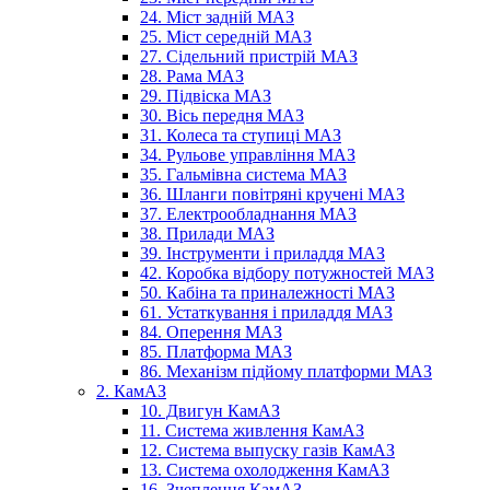
24. Міст задній МАЗ
25. Міст середній МАЗ
27. Сідельний пристрій МАЗ
28. Рама МАЗ
29. Підвіска МАЗ
30. Вісь передня МАЗ
31. Колеса та ступиці МАЗ
34. Рульове управління МАЗ
35. Гальмівна система МАЗ
36. Шланги повітряні кручені МАЗ
37. Електрообладнання МАЗ
38. Прилади МАЗ
39. Інструменти і приладдя МАЗ
42. Коробка відбору потужностей МАЗ
50. Кабіна та приналежності МАЗ
61. Устаткування і приладдя МАЗ
84. Оперення МАЗ
85. Платформа МАЗ
86. Механізм підйому платформи МАЗ
2. КамАЗ
10. Двигун КамАЗ
11. Система живлення КамАЗ
12. Система выпуску газів КамАЗ
13. Система охолодження КамАЗ
16. Зчеплення КамАЗ