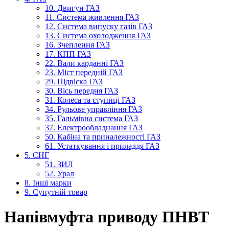
10. Двигун ГАЗ
11. Система живлення ГАЗ
12. Система випуску газів ГАЗ
13. Система охолодження ГАЗ
16. Зчеплення ГАЗ
17. КПП ГАЗ
22. Вали карданні ГАЗ
23. Міст передній ГАЗ
29. Підвіска ГАЗ
30. Вісь передня ГАЗ
31. Колеса та ступиці ГАЗ
34. Рульове управління ГАЗ
35. Гальмівна система ГАЗ
37. Електрообладнання ГАЗ
50. Кабіна та приналежності ГАЗ
61. Устаткування і приладдя ГАЗ
5. СНГ
51. ЗИЛ
52. Урал
8. Інші марки
9. Супутній товар
Напівмуфта приводу ПНВТ