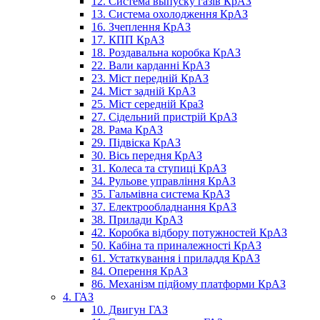
12. Система выпуску газів КрАЗ
13. Система охолодження КрАЗ
16. Зчеплення КрАЗ
17. КПП КрАЗ
18. Роздавальна коробка КрАЗ
22. Вали карданні КрАЗ
23. Міст передній КрАЗ
24. Міст задній КрАЗ
25. Міст середній КраЗ
27. Сідельний пристрій КрАЗ
28. Рама КрАЗ
29. Підвіска КрАЗ
30. Вісь передня КрАЗ
31. Колеса та ступиці КрАЗ
34. Рульове управління КрАЗ
35. Гальмівна система КрАЗ
37. Електрообладнання КрАЗ
38. Прилади КрАЗ
42. Коробка відбору потужностей КрАЗ
50. Кабіна та приналежності КрАЗ
61. Устаткування і приладдя КрАЗ
84. Оперення КрАЗ
86. Механізм підйому платформи КрАЗ
4. ГАЗ
10. Двигун ГАЗ