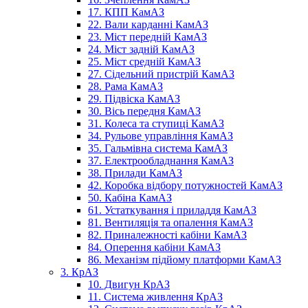
17. КПП КамАЗ
22. Вали карданні КамАЗ
23. Міст передній КамАЗ
24. Міст задній КамАЗ
25. Міст средній КамАЗ
27. Сідельний пристрій КамАЗ
28. Рама КамАЗ
29. Підвіска КамАЗ
30. Вісь передня КамАЗ
31. Колеса та ступиці КамАЗ
34. Рульове управління КамАЗ
35. Гальмівна система КамАЗ
37. Електрообладнання КамАЗ
38. Прилади КамАЗ
42. Коробка відбору потужностей КамАЗ
50. Кабіна КамАЗ
61. Устаткування і приладдя КамАЗ
81. Вентиляція та опалення КамАЗ
82. Приналежності кабіни КамАЗ
84. Оперення кабіни КамАЗ
86. Механізм підйому платформи КамАЗ
3. КрАЗ
10. Двигун КрАЗ
11. Система живлення КрАЗ