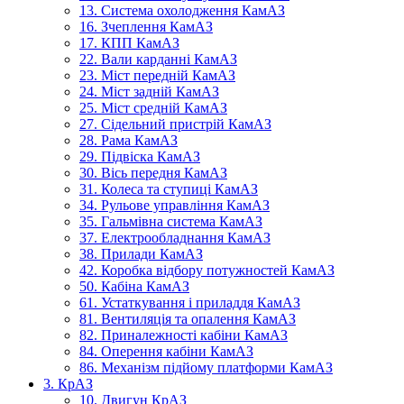
13. Система охолодження КамАЗ
16. Зчеплення КамАЗ
17. КПП КамАЗ
22. Вали карданні КамАЗ
23. Міст передній КамАЗ
24. Міст задній КамАЗ
25. Міст средній КамАЗ
27. Сідельний пристрій КамАЗ
28. Рама КамАЗ
29. Підвіска КамАЗ
30. Вісь передня КамАЗ
31. Колеса та ступиці КамАЗ
34. Рульове управління КамАЗ
35. Гальмівна система КамАЗ
37. Електрообладнання КамАЗ
38. Прилади КамАЗ
42. Коробка відбору потужностей КамАЗ
50. Кабіна КамАЗ
61. Устаткування і приладдя КамАЗ
81. Вентиляція та опалення КамАЗ
82. Приналежності кабіни КамАЗ
84. Оперення кабіни КамАЗ
86. Механізм підйому платформи КамАЗ
3. КрАЗ
10. Двигун КрАЗ