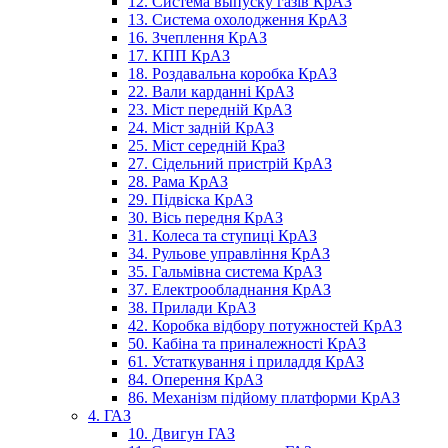
12. Система выпуску газів КрАЗ
13. Система охолодження КрАЗ
16. Зчеплення КрАЗ
17. КПП КрАЗ
18. Роздавальна коробка КрАЗ
22. Вали карданні КрАЗ
23. Міст передній КрАЗ
24. Міст задній КрАЗ
25. Міст середній КраЗ
27. Сідельний пристрій КрАЗ
28. Рама КрАЗ
29. Підвіска КрАЗ
30. Вісь передня КрАЗ
31. Колеса та ступиці КрАЗ
34. Рульове управління КрАЗ
35. Гальмівна система КрАЗ
37. Електрообладнання КрАЗ
38. Прилади КрАЗ
42. Коробка відбору потужностей КрАЗ
50. Кабіна та приналежності КрАЗ
61. Устаткування і приладдя КрАЗ
84. Оперення КрАЗ
86. Механізм підйому платформи КрАЗ
4. ГАЗ
10. Двигун ГАЗ