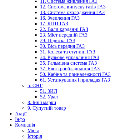
11. Система живлення ГАЗ
12. Система випуску газів ГАЗ
13. Система охолодження ГАЗ
16. Зчеплення ГАЗ
17. КПП ГАЗ
22. Вали карданні ГАЗ
23. Міст передній ГАЗ
29. Підвіска ГАЗ
30. Вісь передня ГАЗ
31. Колеса та ступиці ГАЗ
34. Рульове управління ГАЗ
35. Гальмівна система ГАЗ
37. Електрообладнання ГАЗ
50. Кабіна та приналежності ГАЗ
61. Устаткування і приладдя ГАЗ
5. СНГ
51. ЗИЛ
52. Урал
8. Інші марки
9. Супутній товар
Акції
Інфо
Компанія
Місія
Історія