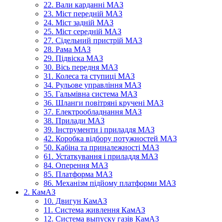
22. Вали карданні МАЗ
23. Міст передній МАЗ
24. Міст задній МАЗ
25. Міст середній МАЗ
27. Сідельний пристрій МАЗ
28. Рама МАЗ
29. Підвіска МАЗ
30. Вісь передня МАЗ
31. Колеса та ступиці МАЗ
34. Рульове управління МАЗ
35. Гальмівна система МАЗ
36. Шланги повітряні кручені МАЗ
37. Електрообладнання МАЗ
38. Прилади МАЗ
39. Інструменти і приладдя МАЗ
42. Коробка відбору потужностей МАЗ
50. Кабіна та приналежності МАЗ
61. Устаткування і приладдя МАЗ
84. Оперення МАЗ
85. Платформа МАЗ
86. Механізм підйому платформи МАЗ
2. КамАЗ
10. Двигун КамАЗ
11. Система живлення КамАЗ
12. Система выпуску газів КамАЗ