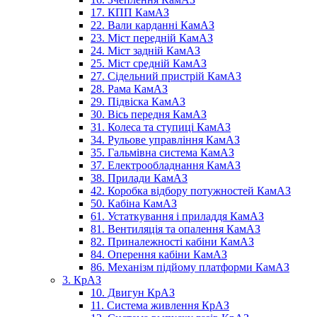
17. КПП КамАЗ
22. Вали карданні КамАЗ
23. Міст передній КамАЗ
24. Міст задній КамАЗ
25. Міст средній КамАЗ
27. Сідельний пристрій КамАЗ
28. Рама КамАЗ
29. Підвіска КамАЗ
30. Вісь передня КамАЗ
31. Колеса та ступиці КамАЗ
34. Рульове управління КамАЗ
35. Гальмівна система КамАЗ
37. Електрообладнання КамАЗ
38. Прилади КамАЗ
42. Коробка відбору потужностей КамАЗ
50. Кабіна КамАЗ
61. Устаткування і приладдя КамАЗ
81. Вентиляція та опалення КамАЗ
82. Приналежності кабіни КамАЗ
84. Оперення кабіни КамАЗ
86. Механізм підйому платформи КамАЗ
3. КрАЗ
10. Двигун КрАЗ
11. Система живлення КрАЗ