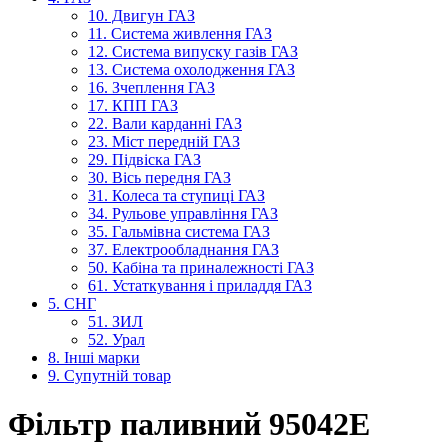
10. Двигун ГАЗ
11. Система живлення ГАЗ
12. Система випуску газів ГАЗ
13. Система охолодження ГАЗ
16. Зчеплення ГАЗ
17. КПП ГАЗ
22. Вали карданні ГАЗ
23. Міст передній ГАЗ
29. Підвіска ГАЗ
30. Вісь передня ГАЗ
31. Колеса та ступиці ГАЗ
34. Рульове управління ГАЗ
35. Гальмівна система ГАЗ
37. Електрообладнання ГАЗ
50. Кабіна та приналежності ГАЗ
61. Устаткування і приладдя ГАЗ
5. СНГ
51. ЗИЛ
52. Урал
8. Інші марки
9. Супутній товар
Фільтр паливний 95042Е