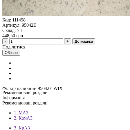
Код: 111498
Артикул: 95042Е
Склад: ≥ 1
448,50 грн
До кошика
Поділитися
Обране
Фільтр паливний 95042Е WIX
Рекомендовані розділи
Інформація
Рекомендовані розділи
1. МАЗ
2. КамАЗ
3. КрАЗ