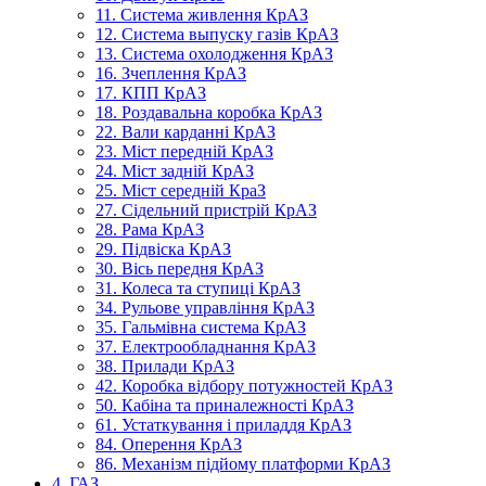
11. Система живлення КрАЗ
12. Система выпуску газів КрАЗ
13. Система охолодження КрАЗ
16. Зчеплення КрАЗ
17. КПП КрАЗ
18. Роздавальна коробка КрАЗ
22. Вали карданні КрАЗ
23. Міст передній КрАЗ
24. Міст задній КрАЗ
25. Міст середній КраЗ
27. Сідельний пристрій КрАЗ
28. Рама КрАЗ
29. Підвіска КрАЗ
30. Вісь передня КрАЗ
31. Колеса та ступиці КрАЗ
34. Рульове управління КрАЗ
35. Гальмівна система КрАЗ
37. Електрообладнання КрАЗ
38. Прилади КрАЗ
42. Коробка відбору потужностей КрАЗ
50. Кабіна та приналежності КрАЗ
61. Устаткування і приладдя КрАЗ
84. Оперення КрАЗ
86. Механізм підйому платформи КрАЗ
4. ГАЗ