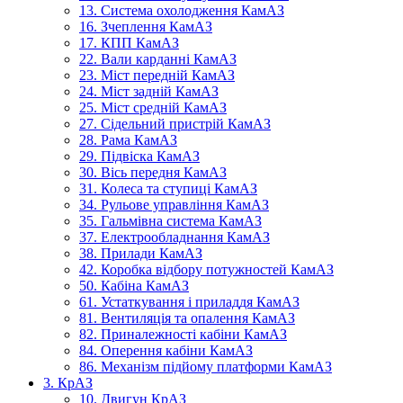
13. Система охолодження КамАЗ
16. Зчеплення КамАЗ
17. КПП КамАЗ
22. Вали карданні КамАЗ
23. Міст передній КамАЗ
24. Міст задній КамАЗ
25. Міст средній КамАЗ
27. Сідельний пристрій КамАЗ
28. Рама КамАЗ
29. Підвіска КамАЗ
30. Вісь передня КамАЗ
31. Колеса та ступиці КамАЗ
34. Рульове управління КамАЗ
35. Гальмівна система КамАЗ
37. Електрообладнання КамАЗ
38. Прилади КамАЗ
42. Коробка відбору потужностей КамАЗ
50. Кабіна КамАЗ
61. Устаткування і приладдя КамАЗ
81. Вентиляція та опалення КамАЗ
82. Приналежності кабіни КамАЗ
84. Оперення кабіни КамАЗ
86. Механізм підйому платформи КамАЗ
3. КрАЗ
10. Двигун КрАЗ