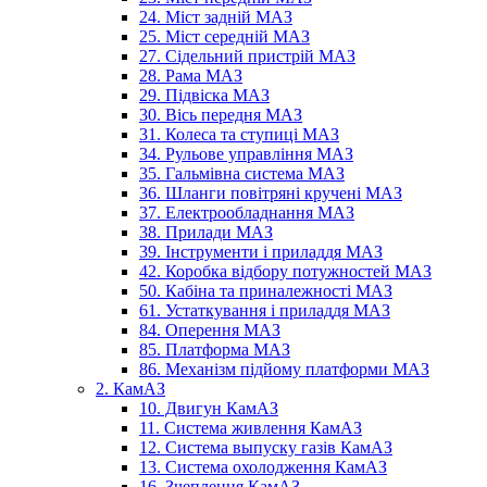
24. Міст задній МАЗ
25. Міст середній МАЗ
27. Сідельний пристрій МАЗ
28. Рама МАЗ
29. Підвіска МАЗ
30. Вісь передня МАЗ
31. Колеса та ступиці МАЗ
34. Рульове управління МАЗ
35. Гальмівна система МАЗ
36. Шланги повітряні кручені МАЗ
37. Електрообладнання МАЗ
38. Прилади МАЗ
39. Інструменти і приладдя МАЗ
42. Коробка відбору потужностей МАЗ
50. Кабіна та приналежності МАЗ
61. Устаткування і приладдя МАЗ
84. Оперення МАЗ
85. Платформа МАЗ
86. Механізм підйому платформи МАЗ
2. КамАЗ
10. Двигун КамАЗ
11. Система живлення КамАЗ
12. Система выпуску газів КамАЗ
13. Система охолодження КамАЗ
16. Зчеплення КамАЗ