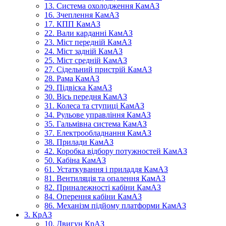
13. Система охолодження КамАЗ
16. Зчеплення КамАЗ
17. КПП КамАЗ
22. Вали карданні КамАЗ
23. Міст передній КамАЗ
24. Міст задній КамАЗ
25. Міст средній КамАЗ
27. Сідельний пристрій КамАЗ
28. Рама КамАЗ
29. Підвіска КамАЗ
30. Вісь передня КамАЗ
31. Колеса та ступиці КамАЗ
34. Рульове управління КамАЗ
35. Гальмівна система КамАЗ
37. Електрообладнання КамАЗ
38. Прилади КамАЗ
42. Коробка відбору потужностей КамАЗ
50. Кабіна КамАЗ
61. Устаткування і приладдя КамАЗ
81. Вентиляція та опалення КамАЗ
82. Приналежності кабіни КамАЗ
84. Оперення кабіни КамАЗ
86. Механізм підйому платформи КамАЗ
3. КрАЗ
10. Двигун КрАЗ