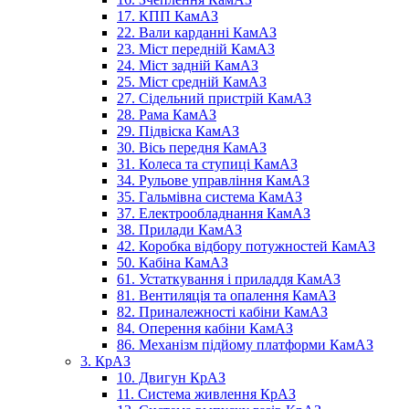
17. КПП КамАЗ
22. Вали карданні КамАЗ
23. Міст передній КамАЗ
24. Міст задній КамАЗ
25. Міст средній КамАЗ
27. Сідельний пристрій КамАЗ
28. Рама КамАЗ
29. Підвіска КамАЗ
30. Вісь передня КамАЗ
31. Колеса та ступиці КамАЗ
34. Рульове управління КамАЗ
35. Гальмівна система КамАЗ
37. Електрообладнання КамАЗ
38. Прилади КамАЗ
42. Коробка відбору потужностей КамАЗ
50. Кабіна КамАЗ
61. Устаткування і приладдя КамАЗ
81. Вентиляція та опалення КамАЗ
82. Приналежності кабіни КамАЗ
84. Оперення кабіни КамАЗ
86. Механізм підйому платформи КамАЗ
3. КрАЗ
10. Двигун КрАЗ
11. Система живлення КрАЗ