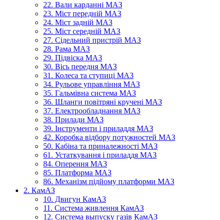
22. Вали карданні МАЗ
23. Міст передній МАЗ
24. Міст задній МАЗ
25. Міст середній МАЗ
27. Сідельний пристрій МАЗ
28. Рама МАЗ
29. Підвіска МАЗ
30. Вісь передня МАЗ
31. Колеса та ступиці МАЗ
34. Рульове управління МАЗ
35. Гальмівна система МАЗ
36. Шланги повітряні кручені МАЗ
37. Електрообладнання МАЗ
38. Прилади МАЗ
39. Інструменти і приладдя МАЗ
42. Коробка відбору потужностей МАЗ
50. Кабіна та приналежності МАЗ
61. Устаткування і приладдя МАЗ
84. Оперення МАЗ
85. Платформа МАЗ
86. Механізм підйому платформи МАЗ
2. КамАЗ
10. Двигун КамАЗ
11. Система живлення КамАЗ
12. Система выпуску газів КамАЗ