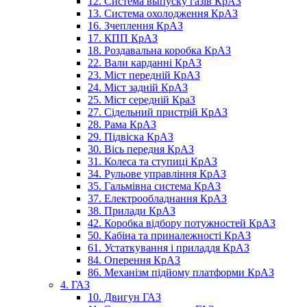
12. Система выпуску газів КрАЗ
13. Система охолодження КрАЗ
16. Зчеплення КрАЗ
17. КПП КрАЗ
18. Роздавальна коробка КрАЗ
22. Вали карданні КрАЗ
23. Міст передній КрАЗ
24. Міст задній КрАЗ
25. Міст середній КраЗ
27. Сідельний пристрій КрАЗ
28. Рама КрАЗ
29. Підвіска КрАЗ
30. Вісь передня КрАЗ
31. Колеса та ступиці КрАЗ
34. Рульове управління КрАЗ
35. Гальмівна система КрАЗ
37. Електрообладнання КрАЗ
38. Прилади КрАЗ
42. Коробка відбору потужностей КрАЗ
50. Кабіна та приналежності КрАЗ
61. Устаткування і приладдя КрАЗ
84. Оперення КрАЗ
86. Механізм підйому платформи КрАЗ
4. ГАЗ
10. Двигун ГАЗ