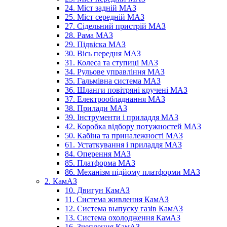
24. Міст задній МАЗ
25. Міст середній МАЗ
27. Сідельний пристрій МАЗ
28. Рама МАЗ
29. Підвіска МАЗ
30. Вісь передня МАЗ
31. Колеса та ступиці МАЗ
34. Рульове управління МАЗ
35. Гальмівна система МАЗ
36. Шланги повітряні кручені МАЗ
37. Електрообладнання МАЗ
38. Прилади МАЗ
39. Інструменти і приладдя МАЗ
42. Коробка відбору потужностей МАЗ
50. Кабіна та приналежності МАЗ
61. Устаткування і приладдя МАЗ
84. Оперення МАЗ
85. Платформа МАЗ
86. Механізм підйому платформи МАЗ
2. КамАЗ
10. Двигун КамАЗ
11. Система живлення КамАЗ
12. Система выпуску газів КамАЗ
13. Система охолодження КамАЗ
16. Зчеплення КамАЗ