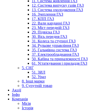
11. Система живлення ГАЗ
12. Система випуску газів ГАЗ
13. Система охолодження ГАЗ
16. Зчеплення ГАЗ
17. КПП ГАЗ
22. Вали карданні ГАЗ
23. Міст передній ГАЗ
29. Підвіска ГАЗ
30. Вісь передня ГАЗ
31. Колеса та ступиці ГАЗ
34. Рульове управління ГАЗ
35. Гальмівна система ГАЗ
37. Електрообладнання ГАЗ
50. Кабіна та приналежності ГАЗ
61. Устаткування і приладдя ГАЗ
5. СНГ
51. ЗИЛ
52. Урал
8. Інші марки
9. Супутній товар
Акції
Інфо
Компанія
Місія
Історія