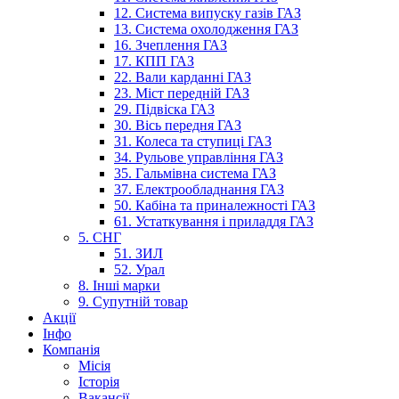
12. Система випуску газів ГАЗ
13. Система охолодження ГАЗ
16. Зчеплення ГАЗ
17. КПП ГАЗ
22. Вали карданні ГАЗ
23. Міст передній ГАЗ
29. Підвіска ГАЗ
30. Вісь передня ГАЗ
31. Колеса та ступиці ГАЗ
34. Рульове управління ГАЗ
35. Гальмівна система ГАЗ
37. Електрообладнання ГАЗ
50. Кабіна та приналежності ГАЗ
61. Устаткування і приладдя ГАЗ
5. СНГ
51. ЗИЛ
52. Урал
8. Інші марки
9. Супутній товар
Акції
Інфо
Компанія
Місія
Історія
Вакансії