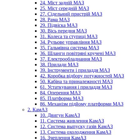
24. Міст задній МАЗ
25. Міст середній МАЗ
27. Сідельний пристрій МАЗ
28. Рама МАЗ
29. Підвіска МАЗ
30. Вісь передня МАЗ
31. Колеса та ступиці МАЗ
34. Рульове управління МАЗ
35. Гальмівна система МАЗ
36. Шланги повітряні кручені МАЗ
37. Електрообладнання МАЗ
38. Прилади МАЗ
39. Інструменти і приладдя МАЗ
42. Коробка відбору потужностей МАЗ
50. Кабіна та приналежності МАЗ
61. Устаткування і приладдя МАЗ
84. Оперення МАЗ
85. Платформа МАЗ
86. Механізм підйому платформи МАЗ
2. КамАЗ
10. Двигун КамАЗ
11. Система живлення КамАЗ
12. Система выпуску газів КамАЗ
13. Система охолодження КамАЗ
16. Зчеплення КамАЗ