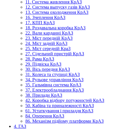
11. Система живлення КрАЗ
12. Система выпуску газів КрАЗ
13. Система охолодження КрАЗ
16. Зчеплення КрАЗ
17. КПП КрАЗ
18. Роздавальна коробка КрАЗ
22. Вали карданні КрАЗ
23. Міст передній КрАЗ
24. Міст задній КрАЗ
25. Міст середній КраЗ
27. Сідельний пристрій КрАЗ
28. Рама КрАЗ
29. Підвіска КрАЗ
30. Вісь передня КрАЗ
31. Колеса та ступиці КрАЗ
34. Рульове управління КрАЗ
35. Гальмівна система КрАЗ
37. Електрообладнання КрАЗ
38. Прилади КрАЗ
42. Коробка відбору потужностей КрАЗ
50. Кабіна та приналежності КрАЗ
61. Устаткування і приладдя КрАЗ
84. Оперення КрАЗ
86. Механізм підйому платформи КрАЗ
4. ГАЗ