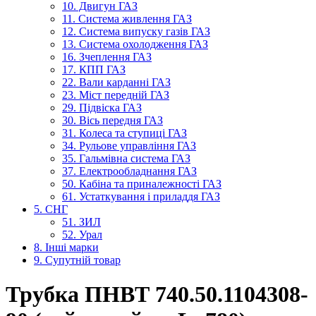
10. Двигун ГАЗ
11. Система живлення ГАЗ
12. Система випуску газів ГАЗ
13. Система охолодження ГАЗ
16. Зчеплення ГАЗ
17. КПП ГАЗ
22. Вали карданні ГАЗ
23. Міст передній ГАЗ
29. Підвіска ГАЗ
30. Вісь передня ГАЗ
31. Колеса та ступиці ГАЗ
34. Рульове управління ГАЗ
35. Гальмівна система ГАЗ
37. Електрообладнання ГАЗ
50. Кабіна та приналежності ГАЗ
61. Устаткування і приладдя ГАЗ
5. СНГ
51. ЗИЛ
52. Урал
8. Інші марки
9. Супутній товар
Трубка ПНВТ 740.50.1104308-