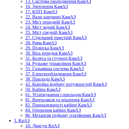
13. Система охолодження КамАЗ
16. Зчеплення КамАЗ
17. КПП КамАЗ
22. Вали карданні КамАЗ
23. Міст передній КамАЗ
24. Міст задній КамАЗ
25. Міст средній КамАЗ
27. Сідельний пристрій КамАЗ
28. Рама КамАЗ
29. Підвіска КамАЗ
30. Вісь передня КамАЗ
31. Колеса та ступиці КамАЗ
34. Рульове управління КамАЗ
35. Гальмівна система КамАЗ
37. Електрообладнання КамАЗ
38. Прилади КамАЗ
42. Коробка відбору потужностей КамАЗ
50. Кабіна КамАЗ
61. Устаткування і приладдя КамАЗ
81. Вентиляція та опалення КамАЗ
82. Приналежності кабіни КамАЗ
84. Оперення кабіни КамАЗ
86. Механізм підйому платформи КамАЗ
3. КрАЗ
10. Двигун КрАЗ