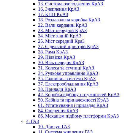
13. Система охолодження КрАЗ
16. Зчеплення КрАЗ
17. КПП КрАЗ
18. Роздавальна коробка КрАЗ
22. Вали карданні КрАЗ
23. Міст передній КрАЗ
24. Міст задній КрАЗ
25. Міст середній КраЗ
27. Сідельний пристрій КрАЗ
28. Рама КрАЗ
29. Підвіска КрАЗ
30. Вісь передня КрАЗ
31. Колеса та ступиці КрАЗ
34. Рульове управління КрАЗ
35. Гальмівна система КрАЗ
37. Електрообладнання КрАЗ
38. Прилади КрАЗ
42. Коробка відбору потужностей КрАЗ
50. Кабіна та приналежності КрАЗ
61. Устаткування і приладдя КрАЗ
84. Оперення КрАЗ
86. Механізм підйому платформи КрАЗ
4. ГАЗ
10. Двигун ГАЗ
11. Система живлення ГАЗ