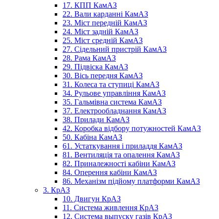
17. КПП КамАЗ
22. Вали карданні КамАЗ
23. Міст передній КамАЗ
24. Міст задній КамАЗ
25. Міст средній КамАЗ
27. Сідельний пристрій КамАЗ
28. Рама КамАЗ
29. Підвіска КамАЗ
30. Вісь передня КамАЗ
31. Колеса та ступиці КамАЗ
34. Рульове управління КамАЗ
35. Гальмівна система КамАЗ
37. Електрообладнання КамАЗ
38. Прилади КамАЗ
42. Коробка відбору потужностей КамАЗ
50. Кабіна КамАЗ
61. Устаткування і приладдя КамАЗ
81. Вентиляція та опалення КамАЗ
82. Приналежності кабіни КамАЗ
84. Оперення кабіни КамАЗ
86. Механізм підйому платформи КамАЗ
3. КрАЗ
10. Двигун КрАЗ
11. Система живлення КрАЗ
12. Система выпуску газів КрАЗ