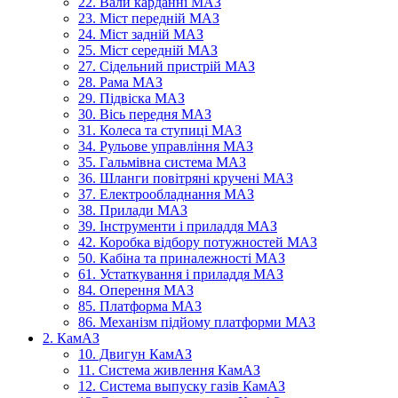
22. Вали карданні МАЗ
23. Міст передній МАЗ
24. Міст задній МАЗ
25. Міст середній МАЗ
27. Сідельний пристрій МАЗ
28. Рама МАЗ
29. Підвіска МАЗ
30. Вісь передня МАЗ
31. Колеса та ступиці МАЗ
34. Рульове управління МАЗ
35. Гальмівна система МАЗ
36. Шланги повітряні кручені МАЗ
37. Електрообладнання МАЗ
38. Прилади МАЗ
39. Інструменти і приладдя МАЗ
42. Коробка відбору потужностей МАЗ
50. Кабіна та приналежності МАЗ
61. Устаткування і приладдя МАЗ
84. Оперення МАЗ
85. Платформа МАЗ
86. Механізм підйому платформи МАЗ
2. КамАЗ
10. Двигун КамАЗ
11. Система живлення КамАЗ
12. Система выпуску газів КамАЗ