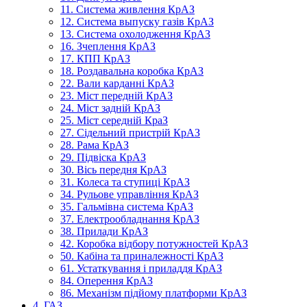
11. Система живлення КрАЗ
12. Система выпуску газів КрАЗ
13. Система охолодження КрАЗ
16. Зчеплення КрАЗ
17. КПП КрАЗ
18. Роздавальна коробка КрАЗ
22. Вали карданні КрАЗ
23. Міст передній КрАЗ
24. Міст задній КрАЗ
25. Міст середній КраЗ
27. Сідельний пристрій КрАЗ
28. Рама КрАЗ
29. Підвіска КрАЗ
30. Вісь передня КрАЗ
31. Колеса та ступиці КрАЗ
34. Рульове управління КрАЗ
35. Гальмівна система КрАЗ
37. Електрообладнання КрАЗ
38. Прилади КрАЗ
42. Коробка відбору потужностей КрАЗ
50. Кабіна та приналежності КрАЗ
61. Устаткування і приладдя КрАЗ
84. Оперення КрАЗ
86. Механізм підйому платформи КрАЗ
4. ГАЗ