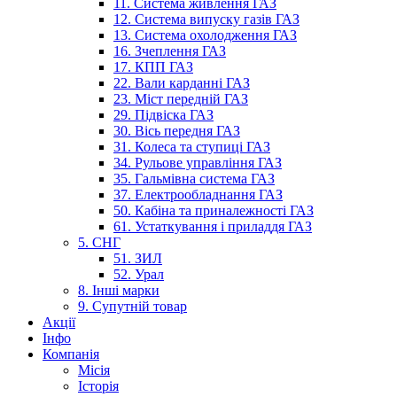
11. Система живлення ГАЗ
12. Система випуску газів ГАЗ
13. Система охолодження ГАЗ
16. Зчеплення ГАЗ
17. КПП ГАЗ
22. Вали карданні ГАЗ
23. Міст передній ГАЗ
29. Підвіска ГАЗ
30. Вісь передня ГАЗ
31. Колеса та ступиці ГАЗ
34. Рульове управління ГАЗ
35. Гальмівна система ГАЗ
37. Електрообладнання ГАЗ
50. Кабіна та приналежності ГАЗ
61. Устаткування і приладдя ГАЗ
5. СНГ
51. ЗИЛ
52. Урал
8. Інші марки
9. Супутній товар
Акції
Інфо
Компанія
Місія
Історія