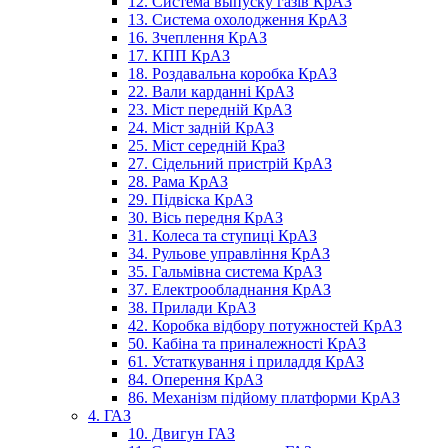
12. Система выпуску газів КрАЗ
13. Система охолодження КрАЗ
16. Зчеплення КрАЗ
17. КПП КрАЗ
18. Роздавальна коробка КрАЗ
22. Вали карданні КрАЗ
23. Міст передній КрАЗ
24. Міст задній КрАЗ
25. Міст середній КраЗ
27. Сідельний пристрій КрАЗ
28. Рама КрАЗ
29. Підвіска КрАЗ
30. Вісь передня КрАЗ
31. Колеса та ступиці КрАЗ
34. Рульове управління КрАЗ
35. Гальмівна система КрАЗ
37. Електрообладнання КрАЗ
38. Прилади КрАЗ
42. Коробка відбору потужностей КрАЗ
50. Кабіна та приналежності КрАЗ
61. Устаткування і приладдя КрАЗ
84. Оперення КрАЗ
86. Механізм підйому платформи КрАЗ
4. ГАЗ
10. Двигун ГАЗ