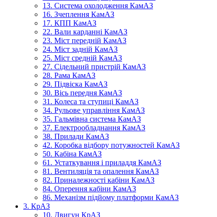
13. Система охолодження КамАЗ
16. Зчеплення КамАЗ
17. КПП КамАЗ
22. Вали карданні КамАЗ
23. Міст передній КамАЗ
24. Міст задній КамАЗ
25. Міст средній КамАЗ
27. Сідельний пристрій КамАЗ
28. Рама КамАЗ
29. Підвіска КамАЗ
30. Вісь передня КамАЗ
31. Колеса та ступиці КамАЗ
34. Рульове управління КамАЗ
35. Гальмівна система КамАЗ
37. Електрообладнання КамАЗ
38. Прилади КамАЗ
42. Коробка відбору потужностей КамАЗ
50. Кабіна КамАЗ
61. Устаткування і приладдя КамАЗ
81. Вентиляція та опалення КамАЗ
82. Приналежності кабіни КамАЗ
84. Оперення кабіни КамАЗ
86. Механізм підйому платформи КамАЗ
3. КрАЗ
10. Двигун КрАЗ