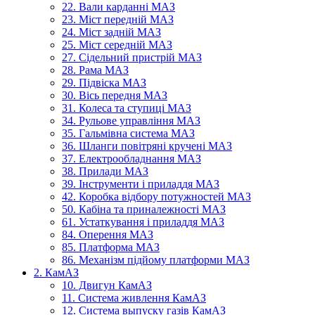
22. Вали карданні МАЗ
23. Міст передній МАЗ
24. Міст задній МАЗ
25. Міст середній МАЗ
27. Сідельний пристрій МАЗ
28. Рама МАЗ
29. Підвіска МАЗ
30. Вісь передня МАЗ
31. Колеса та ступиці МАЗ
34. Рульове управління МАЗ
35. Гальмівна система МАЗ
36. Шланги повітряні кручені МАЗ
37. Електрообладнання МАЗ
38. Прилади МАЗ
39. Інструменти і приладдя МАЗ
42. Коробка відбору потужностей МАЗ
50. Кабіна та приналежності МАЗ
61. Устаткування і приладдя МАЗ
84. Оперення МАЗ
85. Платформа МАЗ
86. Механізм підйому платформи МАЗ
2. КамАЗ
10. Двигун КамАЗ
11. Система живлення КамАЗ
12. Система выпуску газів КамАЗ