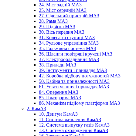
24. Міст задній МАЗ
25. Міст середній МАЗ
27. Сідельний пристрій МАЗ
28. Рама МАЗ
29. Підвіска МАЗ
30. Вісь передня МАЗ
31. Колеса та ступиці МАЗ
34. Рульове управління МАЗ
35. Гальмівна система МАЗ
36. Шланги повітряні кручені МАЗ
37. Електрообладнання МАЗ
38. Прилади МАЗ
39. Інструменти і приладдя МАЗ
42. Коробка відбору потужностей МАЗ
50. Кабіна та приналежності МАЗ
61. Устаткування і приладдя МАЗ
84. Оперення МАЗ
85. Платформа МАЗ
86. Механізм підйому платформи МАЗ
2. КамАЗ
10. Двигун КамАЗ
11. Система живлення КамАЗ
12. Система выпуску газів КамАЗ
13. Система охолодження КамАЗ
16. Зчеплення КамАЗ