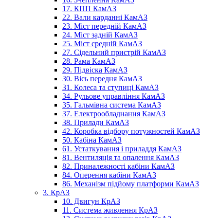
17. КПП КамАЗ
22. Вали карданні КамАЗ
23. Міст передній КамАЗ
24. Міст задній КамАЗ
25. Міст средній КамАЗ
27. Сідельний пристрій КамАЗ
28. Рама КамАЗ
29. Підвіска КамАЗ
30. Вісь передня КамАЗ
31. Колеса та ступиці КамАЗ
34. Рульове управління КамАЗ
35. Гальмівна система КамАЗ
37. Електрообладнання КамАЗ
38. Прилади КамАЗ
42. Коробка відбору потужностей КамАЗ
50. Кабіна КамАЗ
61. Устаткування і приладдя КамАЗ
81. Вентиляція та опалення КамАЗ
82. Приналежності кабіни КамАЗ
84. Оперення кабіни КамАЗ
86. Механізм підйому платформи КамАЗ
3. КрАЗ
10. Двигун КрАЗ
11. Система живлення КрАЗ