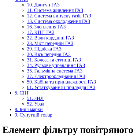
10. Двигун ГАЗ
11. Система живлення ГАЗ
12. Система випуску газів ГАЗ
13. Система охолодження ГАЗ
16. Зчеплення ГАЗ
17. КПП ГАЗ
22. Вали карданні ГАЗ
23. Міст передній ГАЗ
29. Підвіска ГАЗ
30. Вісь передня ГАЗ
31. Колеса та ступиці ГАЗ
34. Рульове управління ГАЗ
35. Гальмівна система ГАЗ
37. Електрообладнання ГАЗ
50. Кабіна та приналежності ГАЗ
61. Устаткування і приладдя ГАЗ
5. СНГ
51. ЗИЛ
52. Урал
8. Інші марки
9. Супутній товар
Елемент фільтру повітряного