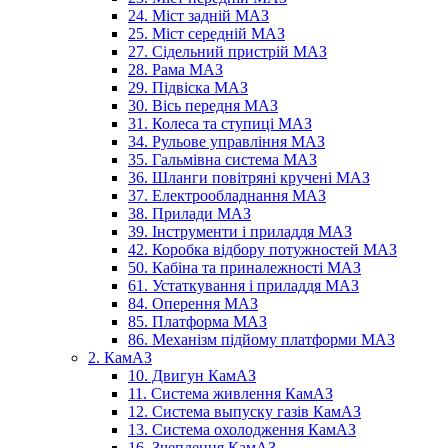
24. Міст задній МАЗ
25. Міст середній МАЗ
27. Сідельний пристрій МАЗ
28. Рама МАЗ
29. Підвіска МАЗ
30. Вісь передня МАЗ
31. Колеса та ступиці МАЗ
34. Рульове управління МАЗ
35. Гальмівна система МАЗ
36. Шланги повітряні кручені МАЗ
37. Електрообладнання МАЗ
38. Прилади МАЗ
39. Інструменти і приладдя МАЗ
42. Коробка відбору потужностей МАЗ
50. Кабіна та приналежності МАЗ
61. Устаткування і приладдя МАЗ
84. Оперення МАЗ
85. Платформа МАЗ
86. Механізм підйому платформи МАЗ
2. КамАЗ
10. Двигун КамАЗ
11. Система живлення КамАЗ
12. Система выпуску газів КамАЗ
13. Система охолодження КамАЗ
16. Зчеплення КамАЗ