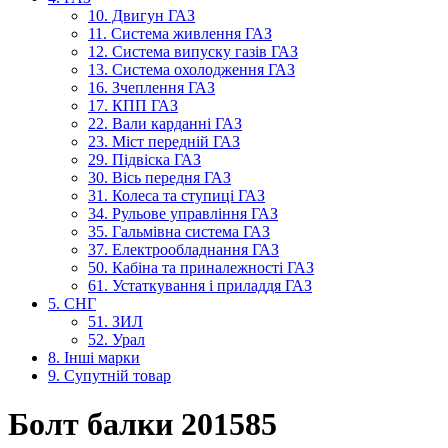
10. Двигун ГАЗ
11. Система живлення ГАЗ
12. Система випуску газів ГАЗ
13. Система охолодження ГАЗ
16. Зчеплення ГАЗ
17. КПП ГАЗ
22. Вали карданні ГАЗ
23. Міст передній ГАЗ
29. Підвіска ГАЗ
30. Вісь передня ГАЗ
31. Колеса та ступиці ГАЗ
34. Рульове управління ГАЗ
35. Гальмівна система ГАЗ
37. Електрообладнання ГАЗ
50. Кабіна та приналежності ГАЗ
61. Устаткування і приладдя ГАЗ
5. СНГ
51. ЗИЛ
52. Урал
8. Інші марки
9. Супутній товар
Болт балки 201585