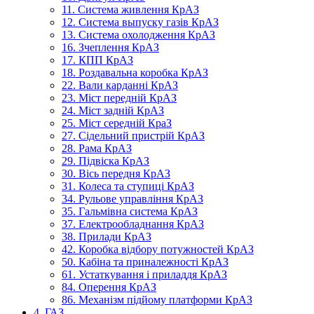
11. Система живлення КрАЗ
12. Система выпуску газів КрАЗ
13. Система охолодження КрАЗ
16. Зчеплення КрАЗ
17. КПП КрАЗ
18. Роздавальна коробка КрАЗ
22. Вали карданні КрАЗ
23. Міст передній КрАЗ
24. Міст задній КрАЗ
25. Міст середній КраЗ
27. Сідельний пристрій КрАЗ
28. Рама КрАЗ
29. Підвіска КрАЗ
30. Вісь передня КрАЗ
31. Колеса та ступиці КрАЗ
34. Рульове управління КрАЗ
35. Гальмівна система КрАЗ
37. Електрообладнання КрАЗ
38. Прилади КрАЗ
42. Коробка відбору потужностей КрАЗ
50. Кабіна та приналежності КрАЗ
61. Устаткування і приладдя КрАЗ
84. Оперення КрАЗ
86. Механізм підйому платформи КрАЗ
4. ГАЗ