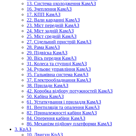
13. Система охолодження КамАЗ
16. Зчеплення КамАЗ
17. КПП КамАЗ
22. Вали карданні КамАЗ
23. Міст передній КамАЗ
24. Міст задній КамАЗ
25. Міст средній КамАЗ
27. Сідельний пристрій КамАЗ
28. Рама КамАЗ
29. Підвіска КамАЗ
30. Вісь передня КамАЗ
31. Колеса та ступиці КамАЗ
34. Рульове управління КамАЗ
35. Гальмівна система КамАЗ
37. Електрообладнання КамАЗ
38. Прилади КамАЗ
42. Коробка відбору потужностей КамАЗ
50. Кабіна КамАЗ
61. Устаткування і приладдя КамАЗ
81. Вентиляція та опалення КамАЗ
82. Приналежності кабіни КамАЗ
84. Оперення кабіни КамАЗ
86. Механізм підйому платформи КамАЗ
3. КрАЗ
10. Двигун КрАЗ