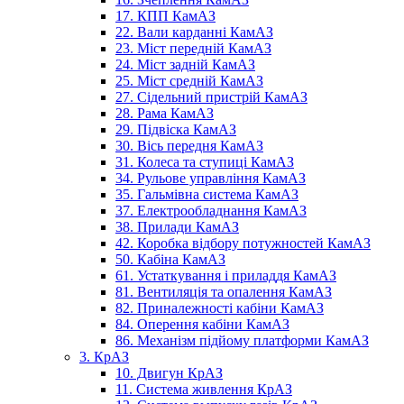
17. КПП КамАЗ
22. Вали карданні КамАЗ
23. Міст передній КамАЗ
24. Міст задній КамАЗ
25. Міст средній КамАЗ
27. Сідельний пристрій КамАЗ
28. Рама КамАЗ
29. Підвіска КамАЗ
30. Вісь передня КамАЗ
31. Колеса та ступиці КамАЗ
34. Рульове управління КамАЗ
35. Гальмівна система КамАЗ
37. Електрообладнання КамАЗ
38. Прилади КамАЗ
42. Коробка відбору потужностей КамАЗ
50. Кабіна КамАЗ
61. Устаткування і приладдя КамАЗ
81. Вентиляція та опалення КамАЗ
82. Приналежності кабіни КамАЗ
84. Оперення кабіни КамАЗ
86. Механізм підйому платформи КамАЗ
3. КрАЗ
10. Двигун КрАЗ
11. Система живлення КрАЗ