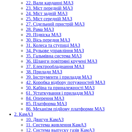
22. Вали карданні МАЗ
23. Міст передній МАЗ
24. Міст задній МАЗ
25. Міст середній МАЗ
27. Сідельний пристрій МАЗ
28. Рама МАЗ
29. Підвіска МАЗ
30. Вісь передня МАЗ
31. Колеса та ступиці МАЗ
34. Рульове управління МАЗ
35. Гальмівна система МАЗ
36. Шланги повітряні кручені МАЗ
37. Електрообладнання МАЗ
38. Прилади МАЗ
39. Інструменти і приладдя МАЗ
42. Коробка відбору потужностей МАЗ
50. Кабіна та приналежності МАЗ
61. Устаткування і приладдя МАЗ
84. Оперення МАЗ
85. Платформа МАЗ
86. Механізм підйому платформи МАЗ
2. КамАЗ
10. Двигун КамАЗ
11. Система живлення КамАЗ
12. Система выпуску газів КамАЗ