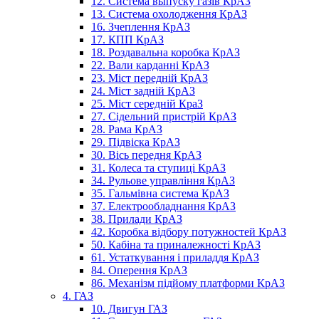
12. Система выпуску газів КрАЗ
13. Система охолодження КрАЗ
16. Зчеплення КрАЗ
17. КПП КрАЗ
18. Роздавальна коробка КрАЗ
22. Вали карданні КрАЗ
23. Міст передній КрАЗ
24. Міст задній КрАЗ
25. Міст середній КраЗ
27. Сідельний пристрій КрАЗ
28. Рама КрАЗ
29. Підвіска КрАЗ
30. Вісь передня КрАЗ
31. Колеса та ступиці КрАЗ
34. Рульове управління КрАЗ
35. Гальмівна система КрАЗ
37. Електрообладнання КрАЗ
38. Прилади КрАЗ
42. Коробка відбору потужностей КрАЗ
50. Кабіна та приналежності КрАЗ
61. Устаткування і приладдя КрАЗ
84. Оперення КрАЗ
86. Механізм підйому платформи КрАЗ
4. ГАЗ
10. Двигун ГАЗ