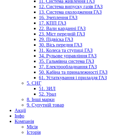
11. Система живлення ГАЗ
12. Система випуску газів ГАЗ
13. Система охолодження ГАЗ
16. Зчеплення ГАЗ
17. КПП ГАЗ
22. Вали карданні ГАЗ
23. Міст передній ГАЗ
29. Підвіска ГАЗ
30. Вісь передня ГАЗ
31. Колеса та ступиці ГАЗ
34. Рульове управління ГАЗ
35. Гальмівна система ГАЗ
37. Електрообладнання ГАЗ
50. Кабіна та приналежності ГАЗ
61. Устаткування і приладдя ГАЗ
5. СНГ
51. ЗИЛ
52. Урал
8. Інші марки
9. Супутній товар
Акції
Інфо
Компанія
Місія
Історія