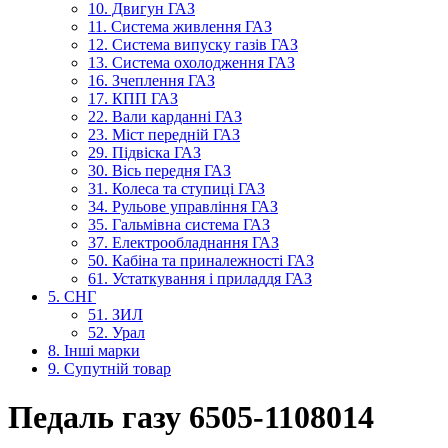
10. Двигун ГАЗ
11. Система живлення ГАЗ
12. Система випуску газів ГАЗ
13. Система охолодження ГАЗ
16. Зчеплення ГАЗ
17. КПП ГАЗ
22. Вали карданні ГАЗ
23. Міст передній ГАЗ
29. Підвіска ГАЗ
30. Вісь передня ГАЗ
31. Колеса та ступиці ГАЗ
34. Рульове управління ГАЗ
35. Гальмівна система ГАЗ
37. Електрообладнання ГАЗ
50. Кабіна та приналежності ГАЗ
61. Устаткування і приладдя ГАЗ
5. СНГ
51. ЗИЛ
52. Урал
8. Інші марки
9. Супутній товар
Педаль газу 6505-1108014