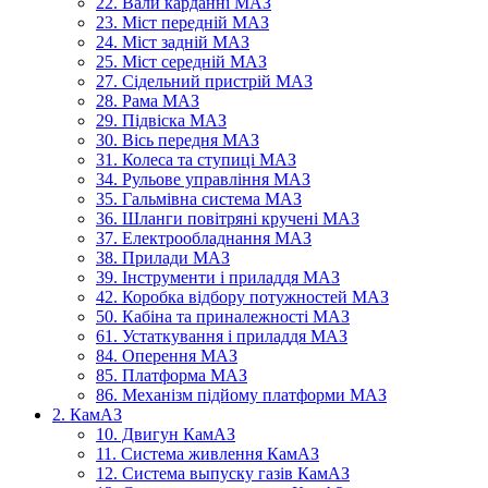
22. Вали карданні МАЗ
23. Міст передній МАЗ
24. Міст задній МАЗ
25. Міст середній МАЗ
27. Сідельний пристрій МАЗ
28. Рама МАЗ
29. Підвіска МАЗ
30. Вісь передня МАЗ
31. Колеса та ступиці МАЗ
34. Рульове управління МАЗ
35. Гальмівна система МАЗ
36. Шланги повітряні кручені МАЗ
37. Електрообладнання МАЗ
38. Прилади МАЗ
39. Інструменти і приладдя МАЗ
42. Коробка відбору потужностей МАЗ
50. Кабіна та приналежності МАЗ
61. Устаткування і приладдя МАЗ
84. Оперення МАЗ
85. Платформа МАЗ
86. Механізм підйому платформи МАЗ
2. КамАЗ
10. Двигун КамАЗ
11. Система живлення КамАЗ
12. Система выпуску газів КамАЗ