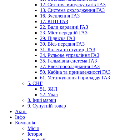
12. Система випуску газів ГАЗ
13. Система охолодження ГАЗ
16. Зчеплення ГАЗ
17. КПП ГАЗ
22. Вали карданні ГАЗ
23. Міст передній ГАЗ
29. Підвіска ГАЗ
30. Вісь передня ГАЗ
31. Колеса та ступиці ГАЗ
34. Рульове управління ГАЗ
35. Гальмівна система ГАЗ
37. Електрообладнання ГАЗ
50. Кабіна та приналежності ГАЗ
61. Устаткування і приладдя ГАЗ
5. СНГ
51. ЗИЛ
52. Урал
8. Інші марки
9. Супутній товар
Акції
Інфо
Компанія
Місія
Історія
Вакансії