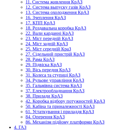
11. Система живлення КрАЗ
12. Система выпуску газів КрАЗ
13. Система охолодження КрАЗ
16. Зчеплення КрАЗ
17. КПП КрАЗ
18. Роздавальна коробка КрАЗ
22. Вали карданні КрАЗ
23. Міст передній КрАЗ
24. Міст задній КрАЗ
25. Міст середній КраЗ
27. Сідельний пристрій КрАЗ
28. Рама КрАЗ
29. Підвіска КрАЗ
30. Вісь передня КрАЗ
31. Колеса та ступиці КрАЗ
34. Рульове управління КрАЗ
35. Гальмівна система КрАЗ
37. Електрообладнання КрАЗ
38. Прилади КрАЗ
42. Коробка відбору потужностей КрАЗ
50. Кабіна та приналежності КрАЗ
61. Устаткування і приладдя КрАЗ
84. Оперення КрАЗ
86. Механізм підйому платформи КрАЗ
4. ГАЗ