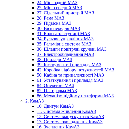
24. Міст задній МАЗ
25. Міст середній МАЗ
27. Сідельний пристрій МАЗ
28. Рама МАЗ
29. Підвіска МАЗ
30. Вісь передня МАЗ
31. Колеса та ступиці МАЗ
34. Рульове управління МАЗ
35. Гальмівна система МАЗ
36. Шланги повітряні кручені МАЗ
37. Електрообладнання МАЗ
38. Прилади МАЗ
39. Інструменти і приладдя МАЗ
42. Коробка відбору потужностей МАЗ
50. Кабіна та приналежності МАЗ
61. Устаткування і приладдя МАЗ
84. Оперення МАЗ
85. Платформа МАЗ
86. Механізм підйому платформи МАЗ
2. КамАЗ
10. Двигун КамАЗ
11. Система живлення КамАЗ
12. Система выпуску газів КамАЗ
13. Система охолодження КамАЗ
16. Зчеплення КамАЗ