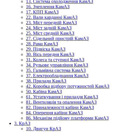
13. Система охолодження КамАЗ
16. Зчеплення КамАЗ
17. КПП КамАЗ
22. Вали карданні КамАЗ
23. Міст передній КамАЗ
24. Міст задній КамАЗ
25. Міст средній КамАЗ
27. Сідельний пристрій КамАЗ
28. Рама КамАЗ
29. Підвіска КамАЗ
30. Вісь передня КамАЗ
31. Колеса та ступиці КамАЗ
34. Рульове управління КамАЗ
35. Гальмівна система КамАЗ
37. Електрообладнання КамАЗ
38. Прилади КамАЗ
42. Коробка відбору потужностей КамАЗ
50. Кабіна КамАЗ
61. Устаткування і приладдя КамАЗ
81. Вентиляція та опалення КамАЗ
82. Приналежності кабіни КамАЗ
84. Оперення кабіни КамАЗ
86. Механізм підйому платформи КамАЗ
3. КрАЗ
10. Двигун КрАЗ