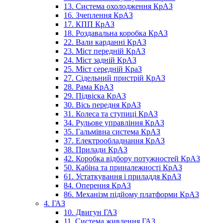
13. Система охолодження КрАЗ
16. Зчеплення КрАЗ
17. КПП КрАЗ
18. Роздавальна коробка КрАЗ
22. Вали карданні КрАЗ
23. Міст передній КрАЗ
24. Міст задній КрАЗ
25. Міст середній КраЗ
27. Сідельний пристрій КрАЗ
28. Рама КрАЗ
29. Підвіска КрАЗ
30. Вісь передня КрАЗ
31. Колеса та ступиці КрАЗ
34. Рульове управління КрАЗ
35. Гальмівна система КрАЗ
37. Електрообладнання КрАЗ
38. Прилади КрАЗ
42. Коробка відбору потужностей КрАЗ
50. Кабіна та приналежності КрАЗ
61. Устаткування і приладдя КрАЗ
84. Оперення КрАЗ
86. Механізм підйому платформи КрАЗ
4. ГАЗ
10. Двигун ГАЗ
11. Система живлення ГАЗ