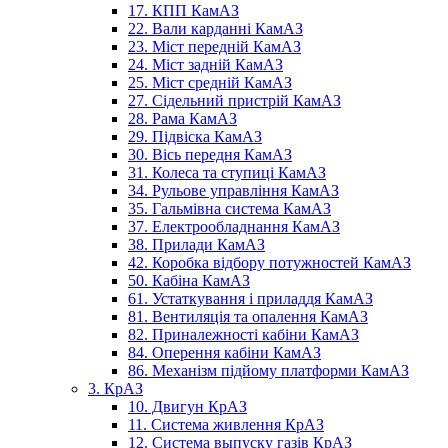
17. КПП КамАЗ
22. Вали карданні КамАЗ
23. Міст передній КамАЗ
24. Міст задній КамАЗ
25. Міст средній КамАЗ
27. Сідельний пристрій КамАЗ
28. Рама КамАЗ
29. Підвіска КамАЗ
30. Вісь передня КамАЗ
31. Колеса та ступиці КамАЗ
34. Рульове управління КамАЗ
35. Гальмівна система КамАЗ
37. Електрообладнання КамАЗ
38. Прилади КамАЗ
42. Коробка відбору потужностей КамАЗ
50. Кабіна КамАЗ
61. Устаткування і приладдя КамАЗ
81. Вентиляція та опалення КамАЗ
82. Приналежності кабіни КамАЗ
84. Оперення кабіни КамАЗ
86. Механізм підйому платформи КамАЗ
3. КрАЗ
10. Двигун КрАЗ
11. Система живлення КрАЗ
12. Система выпуску газів КрАЗ