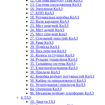
12. Система выпуску газів КрАЗ
13. Система охолодження КрАЗ
16. Зчеплення КрАЗ
17. КПП КрАЗ
18. Роздавальна коробка КрАЗ
22. Вали карданні КрАЗ
23. Міст передній КрАЗ
24. Міст задній КрАЗ
25. Міст середній КраЗ
27. Сідельний пристрій КрАЗ
28. Рама КрАЗ
29. Підвіска КрАЗ
30. Вісь передня КрАЗ
31. Колеса та ступиці КрАЗ
34. Рульове управління КрАЗ
35. Гальмівна система КрАЗ
37. Електрообладнання КрАЗ
38. Прилади КрАЗ
42. Коробка відбору потужностей КрАЗ
50. Кабіна та приналежності КрАЗ
61. Устаткування і приладдя КрАЗ
84. Оперення КрАЗ
86. Механізм підйому платформи КрАЗ
4. ГАЗ
10. Двигун ГАЗ