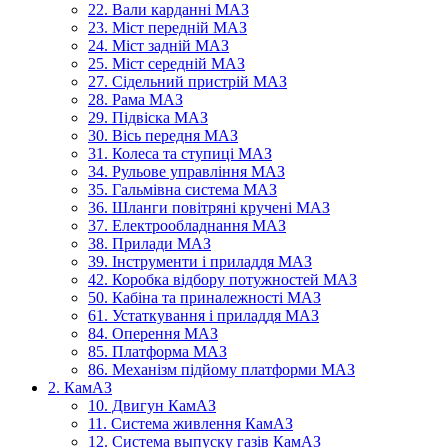
22. Вали карданні МАЗ
23. Міст передній МАЗ
24. Міст задній МАЗ
25. Міст середній МАЗ
27. Сідельний пристрій МАЗ
28. Рама МАЗ
29. Підвіска МАЗ
30. Вісь передня МАЗ
31. Колеса та ступиці МАЗ
34. Рульове управління МАЗ
35. Гальмівна система МАЗ
36. Шланги повітряні кручені МАЗ
37. Електрообладнання МАЗ
38. Прилади МАЗ
39. Інструменти і приладдя МАЗ
42. Коробка відбору потужностей МАЗ
50. Кабіна та приналежності МАЗ
61. Устаткування і приладдя МАЗ
84. Оперення МАЗ
85. Платформа МАЗ
86. Механізм підйому платформи МАЗ
2. КамАЗ
10. Двигун КамАЗ
11. Система живлення КамАЗ
12. Система выпуску газів КамАЗ