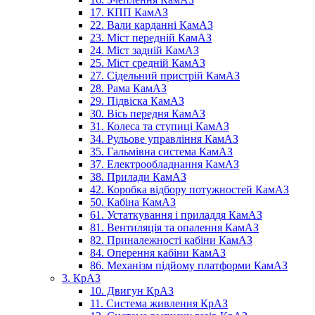
17. КПП КамАЗ
22. Вали карданні КамАЗ
23. Міст передній КамАЗ
24. Міст задній КамАЗ
25. Міст средній КамАЗ
27. Сідельний пристрій КамАЗ
28. Рама КамАЗ
29. Підвіска КамАЗ
30. Вісь передня КамАЗ
31. Колеса та ступиці КамАЗ
34. Рульове управління КамАЗ
35. Гальмівна система КамАЗ
37. Електрообладнання КамАЗ
38. Прилади КамАЗ
42. Коробка відбору потужностей КамАЗ
50. Кабіна КамАЗ
61. Устаткування і приладдя КамАЗ
81. Вентиляція та опалення КамАЗ
82. Приналежності кабіни КамАЗ
84. Оперення кабіни КамАЗ
86. Механізм підйому платформи КамАЗ
3. КрАЗ
10. Двигун КрАЗ
11. Система живлення КрАЗ