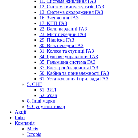
11. Система живлення ГАЗ
12. Система випуску газів ГАЗ
13. Система охолодження ГАЗ
16. Зчеплення ГАЗ
17. КПП ГАЗ
22. Вали карданні ГАЗ
23. Міст передній ГАЗ
29. Підвіска ГАЗ
30. Вісь передня ГАЗ
31. Колеса та ступиці ГАЗ
34. Рульове управління ГАЗ
35. Гальмівна система ГАЗ
37. Електрообладнання ГАЗ
50. Кабіна та приналежності ГАЗ
61. Устаткування і приладдя ГАЗ
5. СНГ
51. ЗИЛ
52. Урал
8. Інші марки
9. Супутній товар
Акції
Інфо
Компанія
Місія
Історія