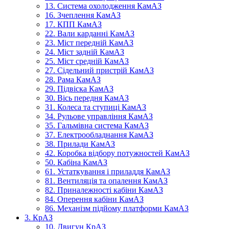
13. Система охолодження КамАЗ
16. Зчеплення КамАЗ
17. КПП КамАЗ
22. Вали карданні КамАЗ
23. Міст передній КамАЗ
24. Міст задній КамАЗ
25. Міст средній КамАЗ
27. Сідельний пристрій КамАЗ
28. Рама КамАЗ
29. Підвіска КамАЗ
30. Вісь передня КамАЗ
31. Колеса та ступиці КамАЗ
34. Рульове управління КамАЗ
35. Гальмівна система КамАЗ
37. Електрообладнання КамАЗ
38. Прилади КамАЗ
42. Коробка відбору потужностей КамАЗ
50. Кабіна КамАЗ
61. Устаткування і приладдя КамАЗ
81. Вентиляція та опалення КамАЗ
82. Приналежності кабіни КамАЗ
84. Оперення кабіни КамАЗ
86. Механізм підйому платформи КамАЗ
3. КрАЗ
10. Двигун КрАЗ