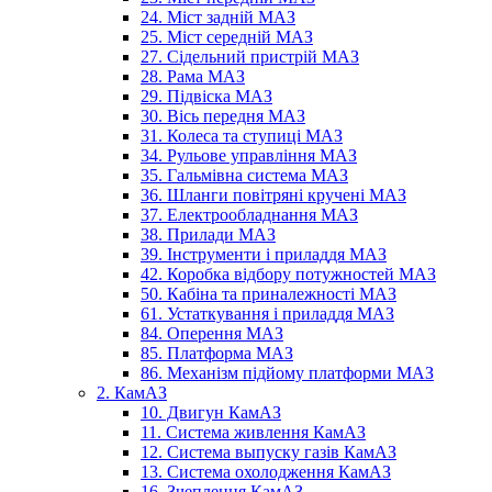
24. Міст задній МАЗ
25. Міст середній МАЗ
27. Сідельний пристрій МАЗ
28. Рама МАЗ
29. Підвіска МАЗ
30. Вісь передня МАЗ
31. Колеса та ступиці МАЗ
34. Рульове управління МАЗ
35. Гальмівна система МАЗ
36. Шланги повітряні кручені МАЗ
37. Електрообладнання МАЗ
38. Прилади МАЗ
39. Інструменти і приладдя МАЗ
42. Коробка відбору потужностей МАЗ
50. Кабіна та приналежності МАЗ
61. Устаткування і приладдя МАЗ
84. Оперення МАЗ
85. Платформа МАЗ
86. Механізм підйому платформи МАЗ
2. КамАЗ
10. Двигун КамАЗ
11. Система живлення КамАЗ
12. Система выпуску газів КамАЗ
13. Система охолодження КамАЗ
16. Зчеплення КамАЗ