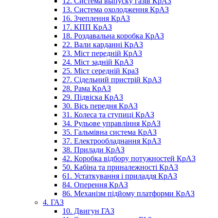
12. Система выпуску газів КрАЗ
13. Система охолодження КрАЗ
16. Зчеплення КрАЗ
17. КПП КрАЗ
18. Роздавальна коробка КрАЗ
22. Вали карданні КрАЗ
23. Міст передній КрАЗ
24. Міст задній КрАЗ
25. Міст середній КраЗ
27. Сідельний пристрій КрАЗ
28. Рама КрАЗ
29. Підвіска КрАЗ
30. Вісь передня КрАЗ
31. Колеса та ступиці КрАЗ
34. Рульове управління КрАЗ
35. Гальмівна система КрАЗ
37. Електрообладнання КрАЗ
38. Прилади КрАЗ
42. Коробка відбору потужностей КрАЗ
50. Кабіна та приналежності КрАЗ
61. Устаткування і приладдя КрАЗ
84. Оперення КрАЗ
86. Механізм підйому платформи КрАЗ
4. ГАЗ
10. Двигун ГАЗ