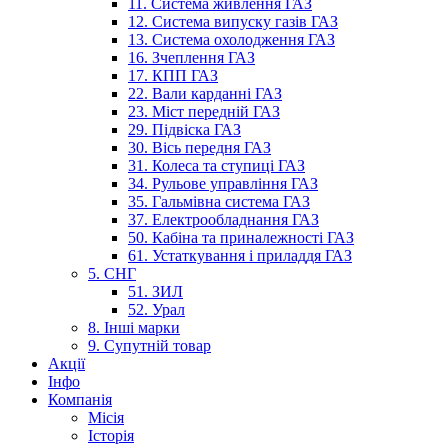
11. Система живлення ГАЗ
12. Система випуску газів ГАЗ
13. Система охолодження ГАЗ
16. Зчеплення ГАЗ
17. КПП ГАЗ
22. Вали карданні ГАЗ
23. Міст передній ГАЗ
29. Підвіска ГАЗ
30. Вісь передня ГАЗ
31. Колеса та ступиці ГАЗ
34. Рульове управління ГАЗ
35. Гальмівна система ГАЗ
37. Електрообладнання ГАЗ
50. Кабіна та приналежності ГАЗ
61. Устаткування і приладдя ГАЗ
5. СНГ
51. ЗИЛ
52. Урал
8. Інші марки
9. Супутній товар
Акції
Інфо
Компанія
Місія
Історія