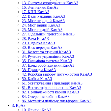
13. Система охолодження КамАЗ
16. Зчеплення КамАЗ
17. КПП КамАЗ
22. Вали карданні КамАЗ
23. Міст передній КамАЗ
24. Міст задній КамАЗ
25. Міст средній КамАЗ
27. Сідельний пристрій КамАЗ
28. Рама КамАЗ
29. Підвіска КамАЗ
30. Вісь передня КамАЗ
31. Колеса та ступиці КамАЗ
34. Рульове управління КамАЗ
35. Гальмівна система КамАЗ
37. Електрообладнання КамАЗ
38. Прилади КамАЗ
42. Коробка відбору потужностей КамАЗ
50. Кабіна КамАЗ
61. Устаткування і приладдя КамАЗ
81. Вентиляція та опалення КамАЗ
82. Приналежності кабіни КамАЗ
84. Оперення кабіни КамАЗ
86. Механізм підйому платформи КамАЗ
3. КрАЗ
10. Двигун КрАЗ