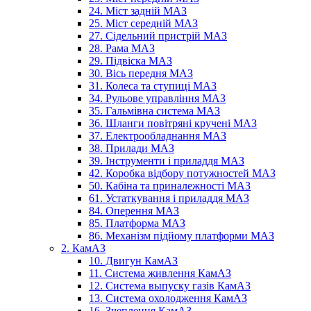
24. Міст задній МАЗ
25. Міст середній МАЗ
27. Сідельний пристрій МАЗ
28. Рама МАЗ
29. Підвіска МАЗ
30. Вісь передня МАЗ
31. Колеса та ступиці МАЗ
34. Рульове управління МАЗ
35. Гальмівна система МАЗ
36. Шланги повітряні кручені МАЗ
37. Електрообладнання МАЗ
38. Прилади МАЗ
39. Інструменти і приладдя МАЗ
42. Коробка відбору потужностей МАЗ
50. Кабіна та приналежності МАЗ
61. Устаткування і приладдя МАЗ
84. Оперення МАЗ
85. Платформа МАЗ
86. Механізм підйому платформи МАЗ
2. КамАЗ
10. Двигун КамАЗ
11. Система живлення КамАЗ
12. Система выпуску газів КамАЗ
13. Система охолодження КамАЗ
16. Зчеплення КамАЗ