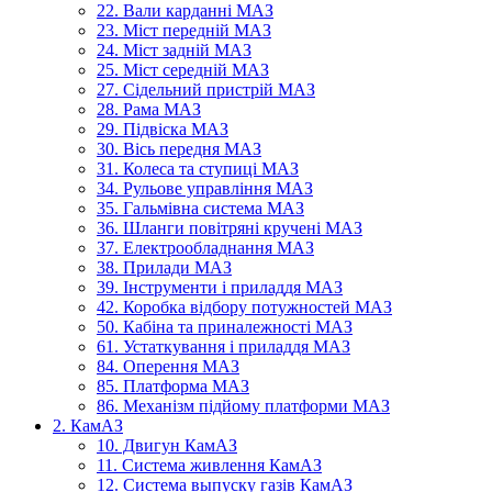
22. Вали карданні МАЗ
23. Міст передній МАЗ
24. Міст задній МАЗ
25. Міст середній МАЗ
27. Сідельний пристрій МАЗ
28. Рама МАЗ
29. Підвіска МАЗ
30. Вісь передня МАЗ
31. Колеса та ступиці МАЗ
34. Рульове управління МАЗ
35. Гальмівна система МАЗ
36. Шланги повітряні кручені МАЗ
37. Електрообладнання МАЗ
38. Прилади МАЗ
39. Інструменти і приладдя МАЗ
42. Коробка відбору потужностей МАЗ
50. Кабіна та приналежності МАЗ
61. Устаткування і приладдя МАЗ
84. Оперення МАЗ
85. Платформа МАЗ
86. Механізм підйому платформи МАЗ
2. КамАЗ
10. Двигун КамАЗ
11. Система живлення КамАЗ
12. Система выпуску газів КамАЗ