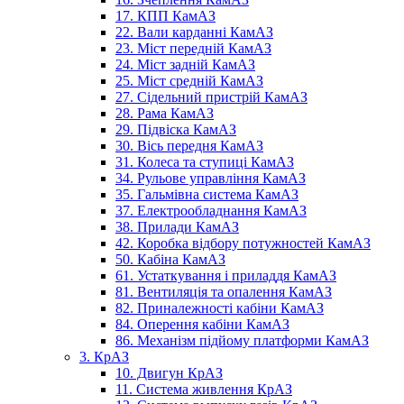
17. КПП КамАЗ
22. Вали карданні КамАЗ
23. Міст передній КамАЗ
24. Міст задній КамАЗ
25. Міст средній КамАЗ
27. Сідельний пристрій КамАЗ
28. Рама КамАЗ
29. Підвіска КамАЗ
30. Вісь передня КамАЗ
31. Колеса та ступиці КамАЗ
34. Рульове управління КамАЗ
35. Гальмівна система КамАЗ
37. Електрообладнання КамАЗ
38. Прилади КамАЗ
42. Коробка відбору потужностей КамАЗ
50. Кабіна КамАЗ
61. Устаткування і приладдя КамАЗ
81. Вентиляція та опалення КамАЗ
82. Приналежності кабіни КамАЗ
84. Оперення кабіни КамАЗ
86. Механізм підйому платформи КамАЗ
3. КрАЗ
10. Двигун КрАЗ
11. Система живлення КрАЗ