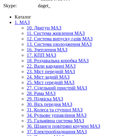
Skype:
daget_
Каталог
1. МАЗ
10. Двигун МАЗ
11. Система живлення МАЗ
12. Система випуску газів МАЗ
13. Система охолодження МАЗ
16. Зчеплення МАЗ
17. КПП МАЗ
18. Роздавальна коробка МАЗ
22. Вали карданні МАЗ
23. Міст передній МАЗ
24. Міст задній МАЗ
25. Міст середній МАЗ
27. Сідельний пристрій МАЗ
28. Рама МАЗ
29. Підвіска МАЗ
30. Вісь передня МАЗ
31. Колеса та ступиці МАЗ
34. Рульове управління МАЗ
35. Гальмівна система МАЗ
36. Шланги повітряні кручені МАЗ
37. Електрообладнання МАЗ