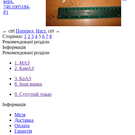
верх.
740.1005184-
Р1
←
ctrl
Поперед.
Наст.
ctrl
→
Сторінки:
1
2
3
4
5
6
7
8
Рекомендовані розділи
Інформація
Рекомендовані розділи
1. МАЗ
2. КамАЗ
3. КрАЗ
8. Інші марки
9. Супутній товар
Інформація
Місія
Доставка
Оплата
Гарантія