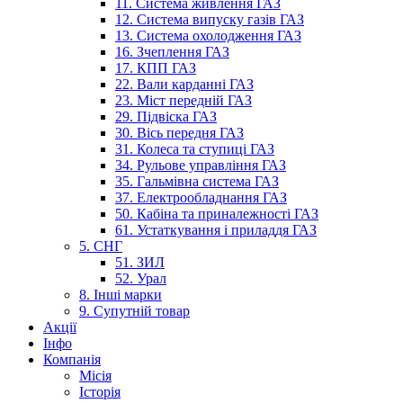
11. Система живлення ГАЗ
12. Система випуску газів ГАЗ
13. Система охолодження ГАЗ
16. Зчеплення ГАЗ
17. КПП ГАЗ
22. Вали карданні ГАЗ
23. Міст передній ГАЗ
29. Підвіска ГАЗ
30. Вісь передня ГАЗ
31. Колеса та ступиці ГАЗ
34. Рульове управління ГАЗ
35. Гальмівна система ГАЗ
37. Електрообладнання ГАЗ
50. Кабіна та приналежності ГАЗ
61. Устаткування і приладдя ГАЗ
5. СНГ
51. ЗИЛ
52. Урал
8. Інші марки
9. Супутній товар
Акції
Інфо
Компанія
Місія
Історія