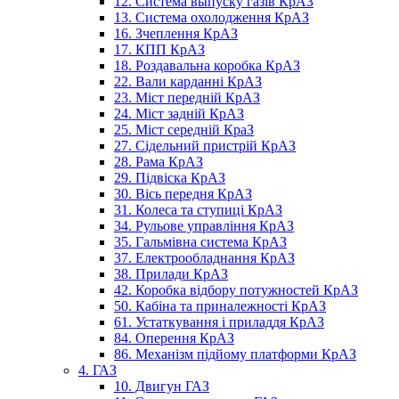
12. Система выпуску газів КрАЗ
13. Система охолодження КрАЗ
16. Зчеплення КрАЗ
17. КПП КрАЗ
18. Роздавальна коробка КрАЗ
22. Вали карданні КрАЗ
23. Міст передній КрАЗ
24. Міст задній КрАЗ
25. Міст середній КраЗ
27. Сідельний пристрій КрАЗ
28. Рама КрАЗ
29. Підвіска КрАЗ
30. Вісь передня КрАЗ
31. Колеса та ступиці КрАЗ
34. Рульове управління КрАЗ
35. Гальмівна система КрАЗ
37. Електрообладнання КрАЗ
38. Прилади КрАЗ
42. Коробка відбору потужностей КрАЗ
50. Кабіна та приналежності КрАЗ
61. Устаткування і приладдя КрАЗ
84. Оперення КрАЗ
86. Механізм підйому платформи КрАЗ
4. ГАЗ
10. Двигун ГАЗ