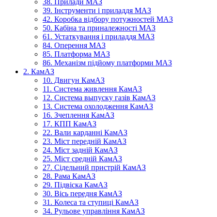
38. Прилади МАЗ
39. Інструменти і приладдя МАЗ
42. Коробка відбору потужностей МАЗ
50. Кабіна та приналежності МАЗ
61. Устаткування і приладдя МАЗ
84. Оперення МАЗ
85. Платформа МАЗ
86. Механізм підйому платформи МАЗ
2. КамАЗ
10. Двигун КамАЗ
11. Система живлення КамАЗ
12. Система выпуску газів КамАЗ
13. Система охолодження КамАЗ
16. Зчеплення КамАЗ
17. КПП КамАЗ
22. Вали карданні КамАЗ
23. Міст передній КамАЗ
24. Міст задній КамАЗ
25. Міст средній КамАЗ
27. Сідельний пристрій КамАЗ
28. Рама КамАЗ
29. Підвіска КамАЗ
30. Вісь передня КамАЗ
31. Колеса та ступиці КамАЗ
34. Рульове управління КамАЗ