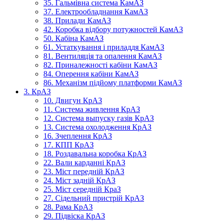
35. Гальмівна система КамАЗ
37. Електрообладнання КамАЗ
38. Прилади КамАЗ
42. Коробка відбору потужностей КамАЗ
50. Кабіна КамАЗ
61. Устаткування і приладдя КамАЗ
81. Вентиляція та опалення КамАЗ
82. Приналежності кабіни КамАЗ
84. Оперення кабіни КамАЗ
86. Механізм підйому платформи КамАЗ
3. КрАЗ
10. Двигун КрАЗ
11. Система живлення КрАЗ
12. Система выпуску газів КрАЗ
13. Система охолодження КрАЗ
16. Зчеплення КрАЗ
17. КПП КрАЗ
18. Роздавальна коробка КрАЗ
22. Вали карданні КрАЗ
23. Міст передній КрАЗ
24. Міст задній КрАЗ
25. Міст середній КраЗ
27. Сідельний пристрій КрАЗ
28. Рама КрАЗ
29. Підвіска КрАЗ