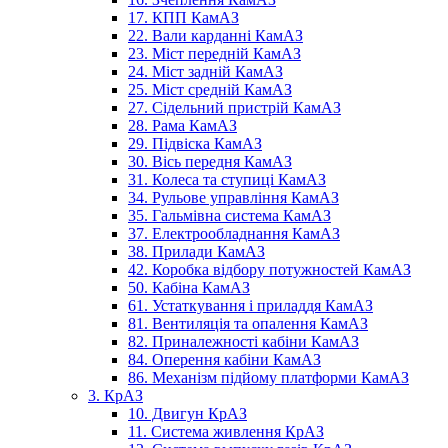
17. КПП КамАЗ
22. Вали карданні КамАЗ
23. Міст передній КамАЗ
24. Міст задній КамАЗ
25. Міст средній КамАЗ
27. Сідельний пристрій КамАЗ
28. Рама КамАЗ
29. Підвіска КамАЗ
30. Вісь передня КамАЗ
31. Колеса та ступиці КамАЗ
34. Рульове управління КамАЗ
35. Гальмівна система КамАЗ
37. Електрообладнання КамАЗ
38. Прилади КамАЗ
42. Коробка відбору потужностей КамАЗ
50. Кабіна КамАЗ
61. Устаткування і приладдя КамАЗ
81. Вентиляція та опалення КамАЗ
82. Приналежності кабіни КамАЗ
84. Оперення кабіни КамАЗ
86. Механізм підйому платформи КамАЗ
3. КрАЗ
10. Двигун КрАЗ
11. Система живлення КрАЗ