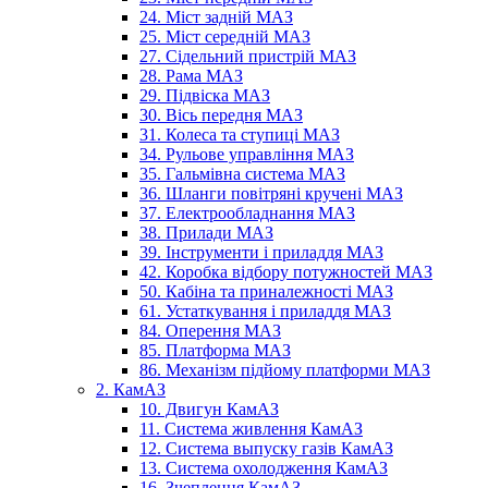
24. Міст задній МАЗ
25. Міст середній МАЗ
27. Сідельний пристрій МАЗ
28. Рама МАЗ
29. Підвіска МАЗ
30. Вісь передня МАЗ
31. Колеса та ступиці МАЗ
34. Рульове управління МАЗ
35. Гальмівна система МАЗ
36. Шланги повітряні кручені МАЗ
37. Електрообладнання МАЗ
38. Прилади МАЗ
39. Інструменти і приладдя МАЗ
42. Коробка відбору потужностей МАЗ
50. Кабіна та приналежності МАЗ
61. Устаткування і приладдя МАЗ
84. Оперення МАЗ
85. Платформа МАЗ
86. Механізм підйому платформи МАЗ
2. КамАЗ
10. Двигун КамАЗ
11. Система живлення КамАЗ
12. Система выпуску газів КамАЗ
13. Система охолодження КамАЗ
16. Зчеплення КамАЗ