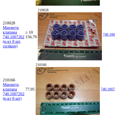
210028
210028
Манжета
клапана
≥ 10
740.10
740.1007262
156,79
(к-кт 8 шт,
силікон)
210166
210166
Манжета
клапана
77,95
740.1007
740.1007262
(к-кт 8 шт)