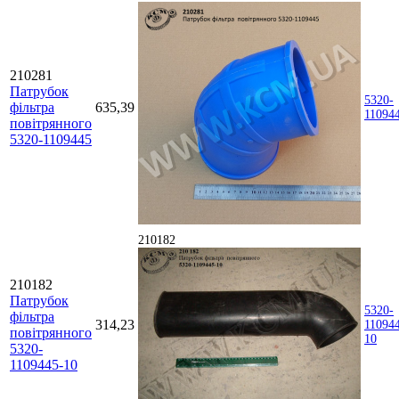
210281
Патрубок
5320-
фільтра
635,39
11094
повітрянного
5320-1109445
210182
210182
Патрубок
5320-
фільтра
314,23
11094
повітрянного
10
5320-
1109445-10