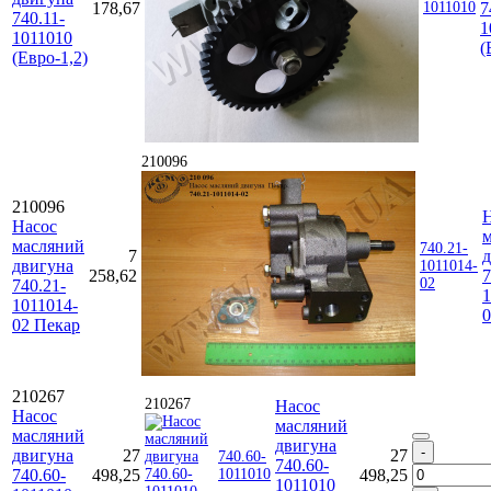
178,67
1011010
7
740.11-
1
1011010
(
(Евро-1,2)
210096
210096
Насос
масляний
740.21-
7
д
двигуна
1011014-
258,62
7
02
740.21-
1
1011014-
0
02 Пекар
210267
210267
Насос
Насос
масляний
масляний
двигуна
двигуна
27
27
740.60-
740.60-
740.60-
498,25
1011010
498,25
1011010