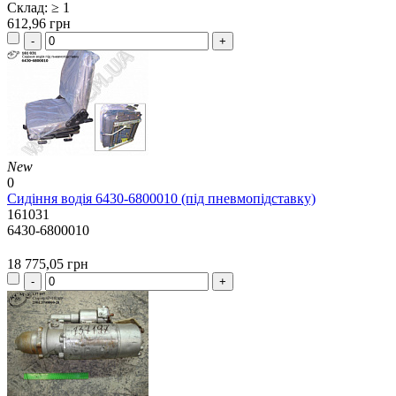
Склад: ≥ 1
612,96 грн
New
0
Сидіння водія 6430-6800010 (під пневмопідставку)
161031
6430-6800010
18 775,05 грн