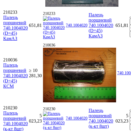
210233
210233
Палець
Палець
поршневий
поршневий
651,81
740.1004020
651,81
740.1004020
740.1004020
(D=45)
(D=45)
КамАЗ
КамАЗ
210036
210036
Палець
поршневий
≥ 10
740.10
740.1004020
281,30
(D=45)
КСМ
210230
210230
Палець
Палець
5
поршневий
5
поршневий
740.1004020
023,23
740.1004020
023,23
740.1004020
(к-кт 8шт)
(к-кт 8шт)