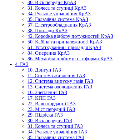
30. Вісь передня КрАЗ
31. Колеса та ступиці КрАЗ
34. Рульове управління КрАЗ
35. Гальмівна система КрАЗ
37. Електрообладнання КрАЗ
38. Прилади КрАЗ
42. Коробка відбору потужностей КрАЗ
50. Кабіна та приналежності КрАЗ
61. Устаткування і приладдя КрАЗ
84. Оперення КрАЗ
86. Механізм підйому платформи КрАЗ
4. ГАЗ
10. Двигун ГАЗ
11. Система живлення ГАЗ
12. Система випуску газів ГАЗ
13. Система охолодження ГАЗ
16. Зчеплення ГАЗ
17. КПП ГАЗ
22. Вали карданні ГАЗ
23. Міст передній ГАЗ
29. Підвіска ГАЗ
30. Вісь передня ГАЗ
31. Колеса та ступиці ГАЗ
34. Рульове управління ГАЗ
35. Гальмівна система ГАЗ