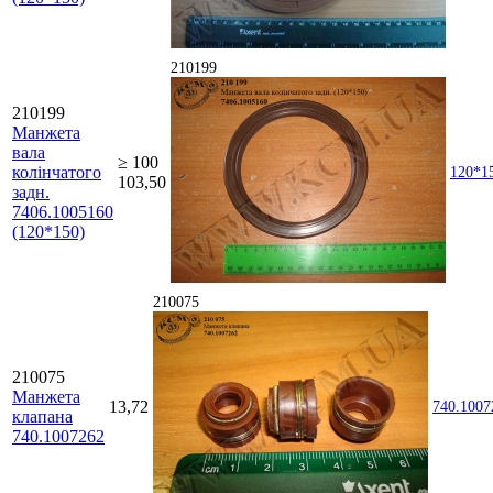
210199
210199
Манжета
вала
≥ 100
колінчатого
120*1
103,50
задн.
7406.1005160
(120*150)
210075
210075
Манжета
13,72
740.1007
клапана
740.1007262