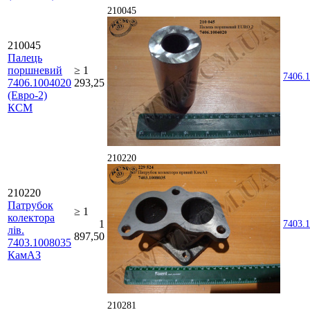
210045
210045
Палець
поршневий
≥ 1
7406.
7406.1004020
293,25
(Евро-2)
КСМ
210220
210220
Патрубок
≥ 1
колектора
1
7403.
лів.
897,50
7403.1008035
КамАЗ
210281