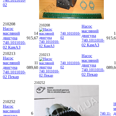
740.1011010-
02
210208
210208
Насос
Насос
масляний
масляний
14
1
740.1011010-
двигуна
двигуна
915,67
02
915,6
740.1011010-
740.1011010-
02 КамАЗ
02 КамАЗ
210213
210213
Насос
Насос
масляний
масляний
11
1
740.1011010-
двигуна
двигуна
089,60
02
089,6
740.1011010-
740.1011010-
02 Пекар
02 Пекар
210252
210252
Н
Насос
м
масляний
6
д
740.11-
двигуна