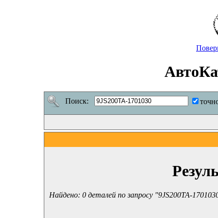
Повер
АвтоКа
Поиск:
точн
Резул
Найдено: 0 деталей по запросу "9JS200TA-170103