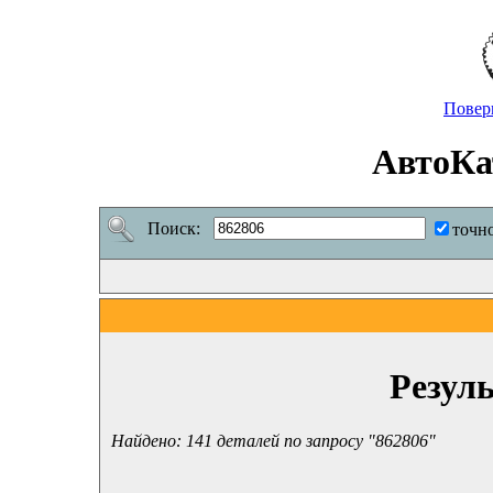
Повер
АвтоКа
Поиск:
точн
Резул
Найдено: 141 деталей по запросу "862806"