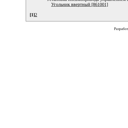
Угольник ввертный [861001]
[1]
2
Разрабо