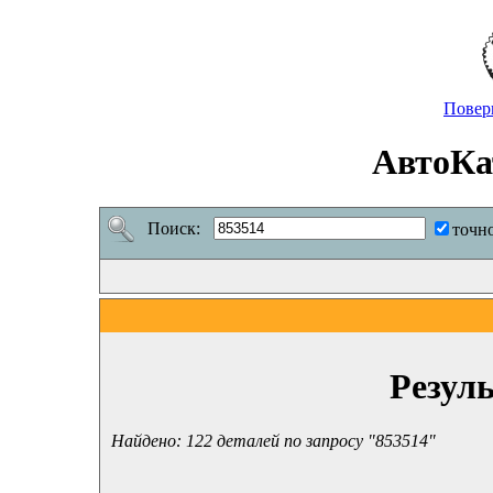
Повер
АвтоКа
Поиск:
точн
Резул
Найдено: 122 деталей по запросу "853514"