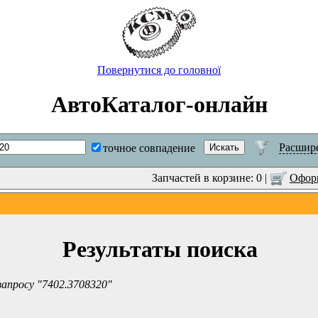
Повернутися до головної
АвтоКаталог-онлайн
Расшир
точное совпадение
Запчастей в корзине: 0 |
Оформ
Результаты поиска
запросу "7402.3708320"