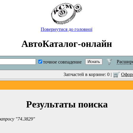
Повернутися до головної
АвтоКаталог-онлайн
Расшир
точное совпадение
Запчастей в корзине: 0 |
Оформ
Результаты поиска
запросу "74.3829"