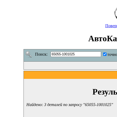
Повер
АвтоКа
Поиск:
точн
Резул
Найдено: 3 деталей по запросу "65055-1001025"