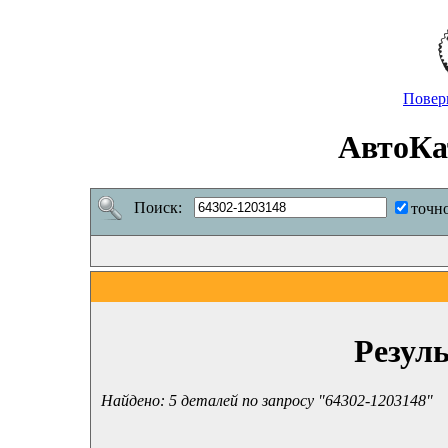
Повер
АвтоКа
Поиск:
точн
Резул
Найдено: 5 деталей по запросу "64302-1203148"