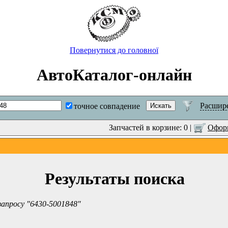
Повернутися до головної
АвтоКаталог-онлайн
Расшир
точное совпадение
Запчастей в корзине: 0 |
Оформ
Результаты поиска
запросу "6430-5001848"