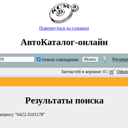
Повернутися до головної
АвтоКаталог-онлайн
Расшир
точное совпадение
Запчастей в корзине: 0 |
Оформ
Результаты поиска
запросу "6422-5101178"