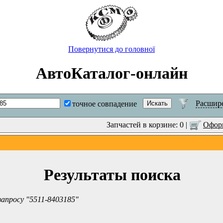
Повернутися до головної
АвтоКаталог-онлайн
Расшир
точное совпадение
Запчастей в корзине: 0 |
Оформ
Результаты поиска
запросу "5511-8403185"