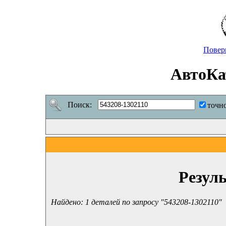
Повер
АвтоКа
Поиск:
точн
Резул
Найдено: 1 деталей по запросу "543208-1302110"