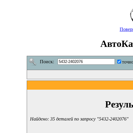
Повер
АвтоКа
Поиск:
точн
Резул
Найдено: 35 деталей по запросу "5432-2402076"