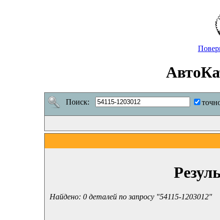
Повер
АвтоКа
Поиск:
точн
Резул
Найдено: 0 деталей по запросу "54115-1203012"